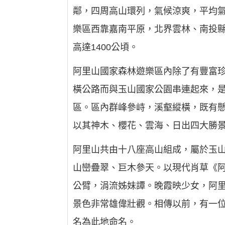
鄰，四周高山環列，氣候涼爽，平均氣溫
樂區西靠嘉南平原，北界雲林、南投
高達1400公頃。
阿里山國家森林遊樂區內除了有豐富珍
橫公路而與玉山國家公園串連起來，
區。區內群峰參峙，溪壑縱橫，既有懸
以其神木、櫻花、雲海、日出四大勝景
阿里山共由十八座高山組成，屬於玉山
山巒疊翠、巨木參天。以現代肖草《阿
公臂，涓流姊妹譚。晚霞映少女，阿里
景色非常雄偉壯觀。相傳以前，有一
名為此地命名。