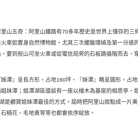
里山五奇：阿里山鐵路有70多年歷史是世界上僅存的三
乘火車如置身自然博物館。尤其三次螺鏇環繞及第一分道的
，要到祝山可坐火車或從電信局旁的石板路循階而去，穿
姊潭』呈長方形，占地160坪、『妹潭』略呈圓形，占地
稱姐妹潭；姐潭湖區還設有一座以檜木為基座的相思亭，
全湖是觀賞姐妹潭最佳的方式。屆時把阿里山妝點成一片
、石楠花、毛地黃等等也都會依序綻放。