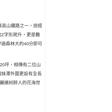
條高山鐵路之一，途經
Z字形爬升，更是難
過森林大約40分即可
20坪，相傳有二位山
姐妹潭外圍更設有全長
美麗繽紛醉人的花海世