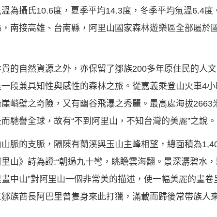
為攝氏10.6度，夏季平均14.3度，冬季平均氣溫6.4
縣，南接高雄、台南縣，阿里山國家森林遊樂區全部屬於
貴的自然資源之外，亦保留了鄒族200多年原住民的人
是一段兼具知性與感性的森林之旅。從嘉義乘登山火車4小
崖峭壁之奇險，又有幽谷飛瀑之秀麗。最高處海拔2663
而馳譽全球，故有“不到阿里山，不知台灣的美麗”之說。
山脈的支脈，隔陳有蘭溪與玉山主峰相望，總面積為1,4
里山》詩為證:“朝過九十彎，眺瞻雲海翻。景深潺碧水
畫中山”對阿里山一個非常美的描述，使一幅美麗的畫卷
位鄒族酋長阿巴里曾隻身來此打獵，滿載而歸後常帶族人