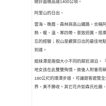
總計面積高達1400公頃。
阿里山的日出、
雲海、晚霞、森林與高山鐵路，合稱阿
熱、暖、溫、寒四帶，景致迥異，搭
忘的經驗；祝山是觀賞日出的最佳地點
到達。
姐妹潭是兩個大小不同的鄰近湖泊，『
地女孩在此雙雙殉情，故後人附會而
180公尺的環潭步道，可讓遊客遊覽
界，美不勝收。其它花卉如森氏杜鵑