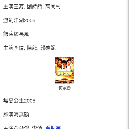
主演王嘉, 劉詩詩, 高蘭村
游劍江湖2005
飾演繆長風
主演李倩, 陳龍, 郭羨妮
何家勁
無憂公主2005
飾演海無顏
主演俞飛鴻, 李倩,
喬振宇