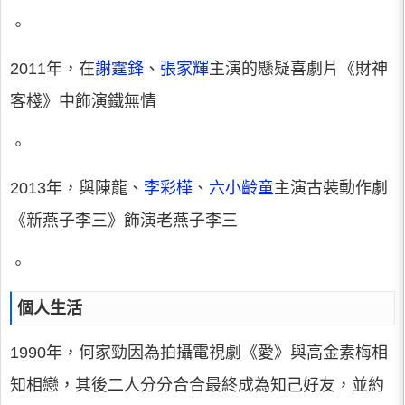
。
2011年，在
謝霆鋒
、
張家輝
主演的懸疑喜劇片《財神
客棧》中飾演鐵無情
。
2013年，與陳龍、
李彩樺
、
六小齡童
主演古裝動作劇
《新燕子李三》飾演老燕子李三
。
個人生活
1990年，何家勁因為拍攝電視劇《愛》與高金素梅相
知相戀，其後二人分分合合最終成為知己好友，並約