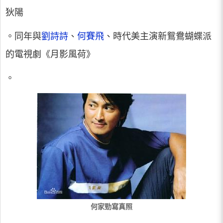
狄陽
。同年與
劉詩詩
、
何賽飛
、時代美主演新鴛鴦蝴蝶派
的電視劇《月影風荷》
。
何家勁寫真照