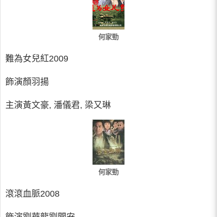
何家勁
難為女兒紅2009
飾演顏羽揚
主演黃文豪, 潘儀君, 梁又琳
何家勁
滾滾血脈2008