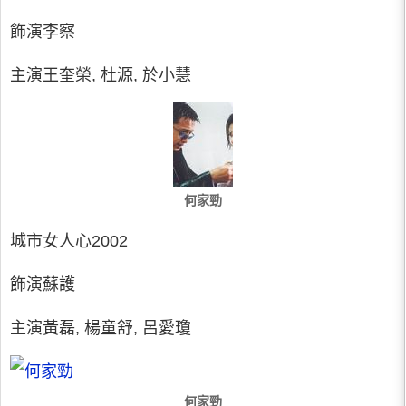
飾演李察
主演王奎榮, 杜源, 於小慧
何家勁
城市女人心2002
飾演蘇護
主演黃磊, 楊童舒, 呂愛瓊
何家勁