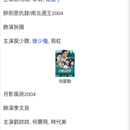
醉劍恩仇錄/南北酒王2004
飾演狄陽
主演莫少聰,
徐少強
, 翁虹
何家勁
月影風荷2004
飾演季文良
主演劉詩詩, 何賽飛, 時代美