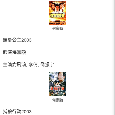
何家勁
無憂公主2003
飾演海無顏
主演俞飛鴻, 李倩, 喬振宇
何家勁
捕狼行動2003