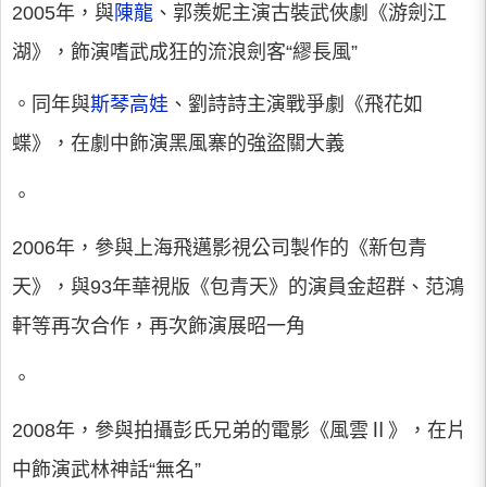
2005年，與
陳龍
、郭羨妮主演古裝武俠劇《游劍江
湖》，飾演嗜武成狂的流浪劍客“繆長風”
。同年與
斯琴高娃
、劉詩詩主演戰爭劇《飛花如
蝶》，在劇中飾演黑風寨的強盜關大義
。
2006年，參與上海飛邁影視公司製作的《新包青
天》，與93年華視版《包青天》的演員金超群、范鴻
軒等再次合作，再次飾演展昭一角
。
2008年，參與拍攝彭氏兄弟的電影《風雲Ⅱ》，在片
中飾演武林神話“無名”