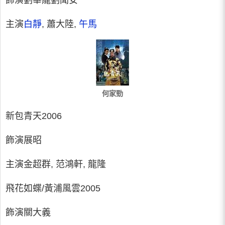
飾演劉華龍劉聞安
主演
白靜
, 蕭大陸,
午馬
何家勁
新包青天2006
飾演展昭
主演金超群, 范鴻軒, 龍隆
飛花如蝶/黃浦風雲2005
飾演關大義