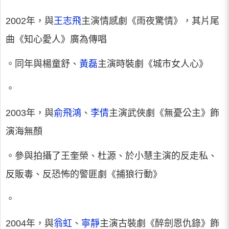
2002年，與
王志飛
主演情感劇《雨夜驚情》，其片尾
曲《知心愛人》廣為傳唱
。同年與楊童舒、
黃磊
主演時裝劇《城市女人心》
。
2003年，與
俞飛鴻
、
李倩
主演武俠劇《無憂公主》飾
演海無顏
。參與拍攝了王奎榮、杜源、於小慧主演的反走私、
反販毒、反恐怖的警匪劇《捕狼行動》
。
2004年，與
翁虹
、
寧靜
主演古裝劇《醉劍恩仇錄》飾