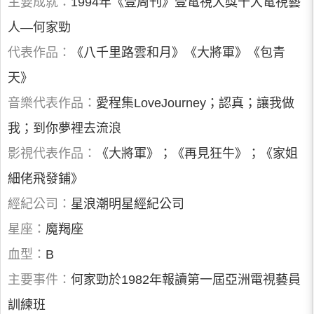
主要成就：
1994年《壹周刊》壹電視大獎十大電視藝
人—何家勁
代表作品：
《八千里路雲和月》《大將軍》《包青
天》
音樂代表作品：
愛程集LoveJourney；認真；讓我做
我；到你夢裡去流浪
影視代表作品：
《大將軍》；《再見狂牛》；《家姐
細佬飛發鋪》
經紀公司：
星浪潮明星經紀公司
星座：
魔羯座
血型：
B
主要事件：
何家勁於1982年報讀第一屆亞洲電視藝員
訓練班