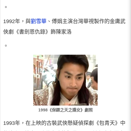
。
1992年，與
劉雪華
、傅娟主演台灣華視製作的金庸武
俠劇《書劍恩仇錄》飾陳家洛
。
1998《保鏢之天之嬌女》劇照
1993年，在上映的古裝武俠懸疑偵探劇《包青天》中