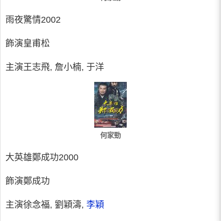
雨夜驚情2002
飾演皇甫松
主演王志飛, 詹小楠, 于洋
何家勁
大英雄鄭成功2000
飾演鄭成功
主演徐念福, 劉穎濤,
李穎