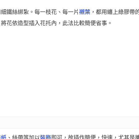
用細鐵絲綁紮。每一枝花、每一片
襯葉
，都用纏上綠膠帶
，將花依造型插入花托內，此法比較簡便省事。
裝紙
、絲帶等加以
裝飾
即可，故插作簡便，快速，尤其是