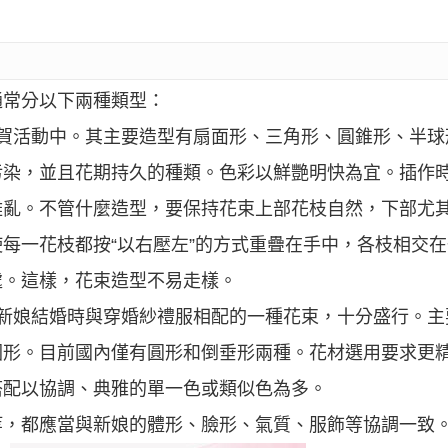
通常分以下兩種類型：
賀活動中。其主要造型有扇面形、三角形、圓錐形、半球
污染，並且花期持久的種類。色彩以鮮艷明快為宜。插作
雜亂。不管什麼造型，要保持花束上部花枝自然，下部尤
每一花枝都按“以右壓左”的方式重疊在手中，各枝相交
處。這樣，花束造型不易走樣。
新娘結婚時與穿婚紗禮服相配的一種花束，十分盛行。主
圖形。目前國內僅有圓形和倒垂形兩種。花材選用要求更
搭配以協調、典雅的單一色或類似色為多。
等，都應當與新娘的體形、臉形、氣質、服飾等協調一致