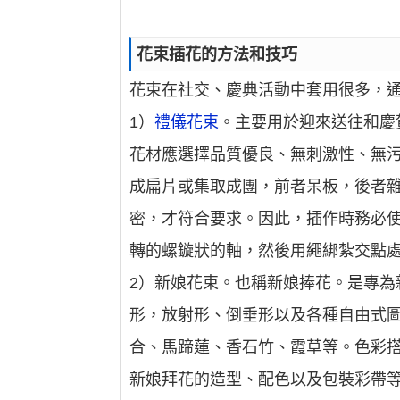
花束插花的方法和技巧
花束在社交、慶典活動中套用很多，
1）
禮儀花束
。主要用於迎來送往和慶
花材應選擇品質優良、無刺激性、無
成扁片或集取成團，前者呆板，後者
密，才符合要求。因此，插作時務必使
轉的螺鏇狀的軸，然後用繩綁紮交點
2）新娘花束。也稱新娘捧花。是專為
形，放射形、倒垂形以及各種自由式
合、馬蹄蓮、香石竹、霞草等。色彩
新娘拜花的造型、配色以及包裝彩帶