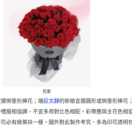
花束
宜選倒垂形捧花；端
莊文靜
的新娘宜選圓形或倒垂形捧花
紗禮服相協調，不宜多用對比色相配。彩帶應與主花色相
好花必有綠葉扶一樣。國外對此製作考究，多為印花透明