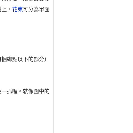
型上，
花束
可分為單面
時捆綁點以下的部分）
便一抓喔。就像圖中的