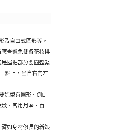
形及自由式圖形等。
時應晝避免使各花枝排
其是握把部分要圓整緊
在一點上，呈自右向左
要造型有圓形、倒L
精緻、常用月季、百
。譬如身材修長的新娘