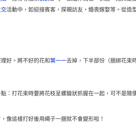
社交
活動中，如迎接賓客，探親訪友，婚喪嫁娶等。從造
整理好。將不好的花和
葉一一
去掉，下半部份（捆綁花束
一點：打花束時要將花枝呈螺鏇狀抓握在一起，可不是隨
方，像這樣打好後用繩子一捆就不會變形啦！