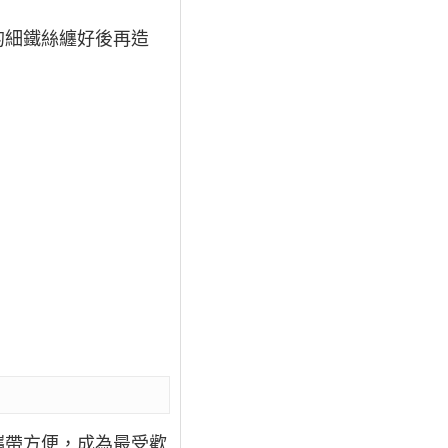
的細鐵絲纏好後再造
攜帶方便，成為最受歡