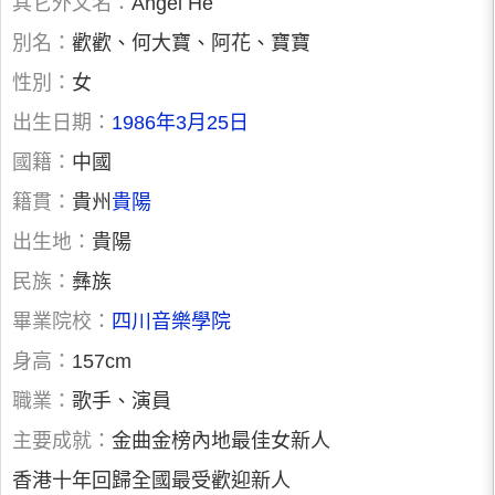
其它外文名：
Angel He
別名：
歡歡、何大寶、阿花、寶寶
性別：
女
出生日期：
1986年3月25日
國籍：
中國
籍貫：
貴州
貴陽
出生地：
貴陽
民族：
彝族
畢業院校：
四川音樂學院
身高：
157cm
職業：
歌手、演員
主要成就：
金曲金榜內地最佳女新人
香港十年回歸全國最受歡迎新人