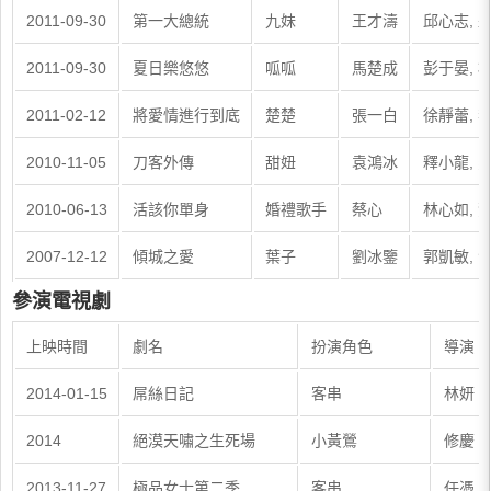
2011-09-30
第一大總統
九妹
王才濤
邱心志, 
2011-09-30
夏日樂悠悠
呱呱
馬楚成
彭于晏, 
2011-02-12
將愛情進行到底
楚楚
張一白
徐靜蕾, 
2010-11-05
刀客外傳
甜妞
袁鴻冰
釋小龍, 
2010-06-13
活該你單身
婚禮歌手
蔡心
林心如, 
2007-12-12
傾城之愛
葉子
劉冰鑒
郭凱敏, 
參演電視劇
上映時間
劇名
扮演角色
導演
2014-01-15
屌絲日記
客串
林妍
2014
絕漠天嘯之生死場
小黃鶯
修慶
2013-11-27
極品女士第二季
客串
任憑