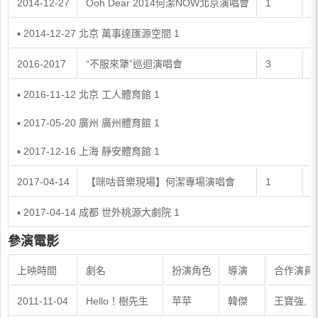
2014-12-27
Ooh Dear 2014何潔NOW北京演唱會
1
▪ 2014-12-27 北京 萬事達匯源空間 1
2016-2017
“不服來犟”巡迴演唱會
3
▪ 2016-11-12 北京 工人體育館 1
▪ 2017-05-20 廣州 廣州體育館 1
▪ 2017-12-16 上海 靜安體育館 1
2017-04-14
【咪咕音樂現場】何潔專場演唱會
1
▪ 2017-04-14 成都 世外桃源大劇院 1
參演電影
上映時間
劇名
扮演角色
導演
合作演員
2011-11-04
Hello！樹先生
苹苹
韓傑
王寶強, 