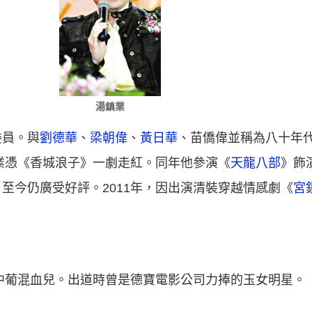
湯鎮業
委員。與
劉德華
、
梁朝偉
、
黃日華
、苗僑偉並稱為八十年代
鎮業憑《香城浪子》一劇走紅。同年他參演《
天龍八部
》飾
至今仍廣受好評。2011年，因出演清裝穿越情感劇《
宮
，中葡混血兒。出道時曾是德寶電影公司力捧的玉女明星。