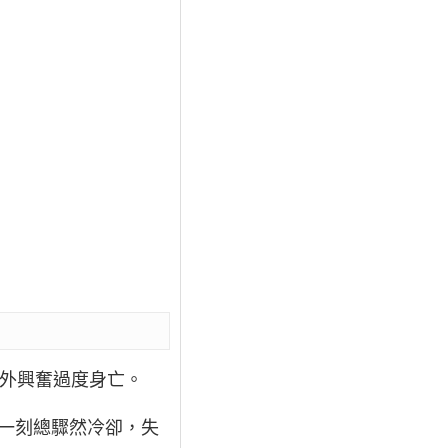
意外興奮過度身亡。
頭一刻總驟然冷卻，失