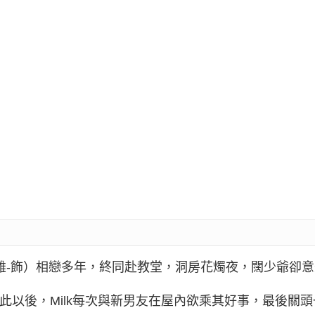
雄-飾）相戀多年，終同赴教堂，洞房花燭夜，闊少爺卻
自此以後，Milk每次與新男友在屋內欲乘其好事，最後關