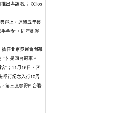
8日推出粵語唱片《Clos
獎典禮上，連續五年獲
歌手金獎”，同年她獲
月，擔任北京奧運會開幕
步機上》是四台冠軍。
唱會”；11月16日，容
在香港舉行紀念入行10周
獎，第三度奪得四台聯