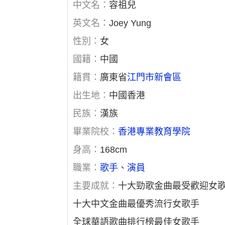
中文名：
容祖兒
英文名：
Joey Yung
性別：
女
國籍：
中國
籍貫：
廣東省
江門市
新會區
出生地：
中國香港
民族：
漢族
畢業院校：
香港專業教育學院
身高：
168cm
職業：
歌手
、
演員
主要成就：
十大勁歌金曲最受歡迎女
十大中文金曲最優秀流行女歌手
全球華語歌曲排行榜最佳女歌手