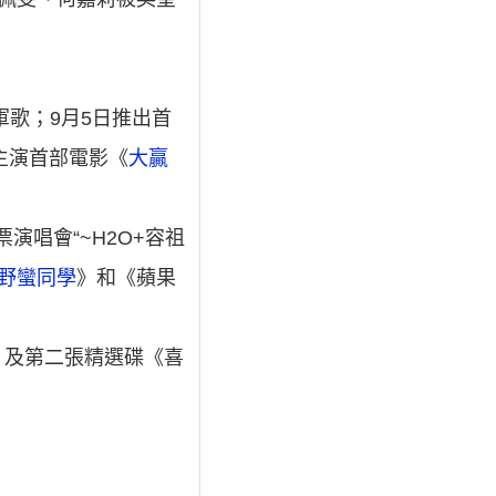
歌；9月5日推出首
；主演首部電影《
大贏
票演唱會“~H2O+容祖
野蠻同學
》和《蘋果
情歌》及第二張精選碟《喜