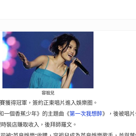
容祖兒
K大賽獲得冠軍，簽約正東唱片進入娛樂圈。
2A和一個香蕉少年》的主題曲《
第一次我想醉
》，後被唱片
理時裝店賺取收入，後拜師羅文。
因公司被“英皇娛樂”收購，容祖兒成為英皇娛樂歌手，並與