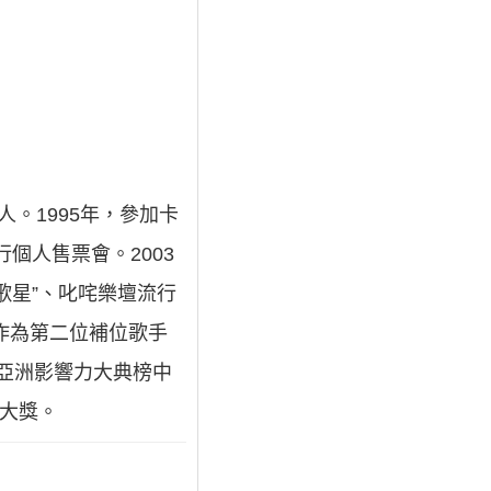
人。1995年，參加卡
行個人售票會。2003
歌星”、叱咤樂壇流行
兒作為第二位補位歌手
暨亞洲影響力大典榜中
項大獎。