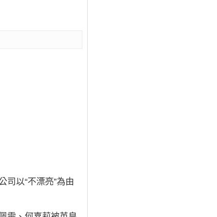
公司以“不漂亮”為由
葉佩雯、何嘉莉被英皇