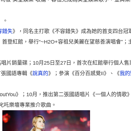
》。
容錯失
》，同名主打歌《不容錯失》成為她的首支四台冠軍
，首登紅館，舉行“~H2O+容祖兒美麗在望慈善演唱會”
最高唱片銷量碟；10月25日至27日，首次在紅館舉行個人售
首張國語專輯《
說真的
》；參演《百分百感覺II》、《
我的
ngAboutYou》；10月，推出第二張國語唱片《一個人的
叱吒樂壇專業推介歌曲。