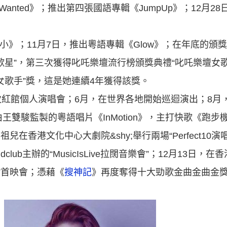
stWanted》；推出第四張國語專輯《JumpUp》；12月2
小小》；11月7日，推出粵語專輯《Glow》；在年底的頒
歌星”，第三次獲得叱吒樂壇流行榜頒獎典禮“叱吒樂壇女
女歌手”獎，這是她連續4年獲得該獎。
第五次紅館個人演唱會；6月，在世界各地開始巡迴演出；8
王雙駿監製的粵語唱片《InMotion》，主打快歌《跑
兒在香港文化中心大劇院&shy;舉行兩場“Perfect10演
lub主辦的“MusicIsLive拉闊音樂會”；12月13日，
ary”首映會；憑藉《
搜神記
》再度奪得十大勁歌金曲金曲金