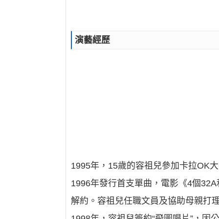
演藝經歷
1995年，15歲的容祖兒參加卡拉O
1996年發行首支單曲，電影《4個3
解約。容祖兒任職文員及協助母親打
1998年，容祖兒簽約“飛圖唱片”，