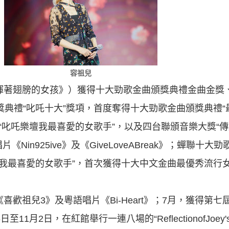
容祖兒
《揮著翅膀的女孩》）獲得十大勁歌金曲頒獎典禮金曲金獎
獎典禮“叱吒十大”獎項，首度奪得十大勁歌金曲頒獎典禮“
“叱吒樂壇我最喜愛的女歌手”，以及四台聯頒音樂大獎“傳
片《Nin925ive》及《GiveLoveABreak》；蟬聯十
壇我最喜愛的女歌手”，首次獲得十大中文金曲最優秀流行
歡祖兒3》及粵語唱片《Bi-Heart》；7月，獲得第七屆
1月2日，在紅館舉行一連八場的“ReflectionofJoey's