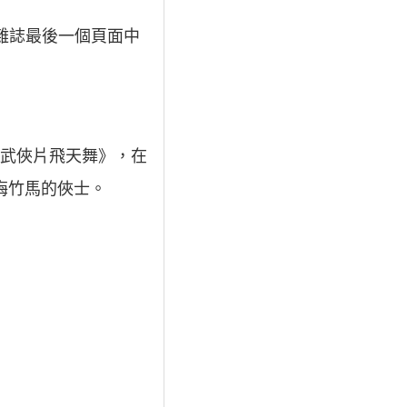
了雜誌最後一個頁面中
《武俠片飛天舞》，在
梅竹馬的俠士。