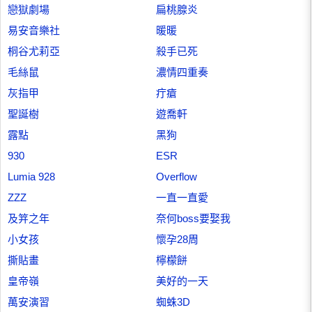
戀獄劇場
扁桃腺炎
易安音樂社
暖暖
桐谷尤莉亞
殺手已死
毛絲鼠
濃情四重奏
灰指甲
疔瘡
聖誕樹
遊喬軒
露點
黑狗
930
ESR
Lumia 928
Overflow
ZZZ
一直一直愛
及笄之年
奈何boss要娶我
小女孩
懷孕28周
撕貼畫
檸檬餅
皇帝嶺
美好的一天
萬安演習
蜘蛛3D