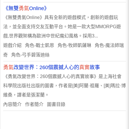
《無雙
勇氣
Online》
《無雙勇氣Online》具有全新的遊戲模式，創新的遊戲玩
法，並全面支持交友互動平台。她是一款大型MMORPG遊
戲,世界觀架構為歐洲中世紀魔幻風格。採用3...
遊戲介紹 角色-戰士凱恩 角色-牧師凱薩琳 角色-魔法師瑞
奇 角色-弓手碧落迪絲
勇氣
改變世界：260個震撼人心的
真實
故事
《勇氣改變世界：260個震撼人心的真實故事》是上海社會
科學院出版社出版的圖書，作者是[美]阿蘭·祖羅、[美]瑪拉·博
維桑，譯者是張潔蘭。
內容簡介 作者簡介 圖書目錄