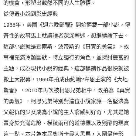
的機會，形塑出截然不同的人生體悟。
從傳奇小說到影史經典
1968年，美國《週六晚郵報》開始連載一部小說，傳
奇性的故事馬上就讓讀者深深著迷，想繼續讀下去。
這部小說就是查爾斯．波帝斯的《真實的勇氣》。故
事裡充滿冷麵幽默、特立獨行的角色，並探討豐富的
主題，成為現代小說的經典。這部暢銷作品很快就被
搬上大銀幕，1969年拍成由約翰?韋恩主演的《大地
驚雷》，2010年再次被柯恩兄弟相中，改拍為《真實
的勇氣》，柯恩兄弟特別對這位小說家讓一名堅決為
父報仇的少女成為小說的主人翁感到好奇，尤其是她
置身於充滿危險、模稜兩可的道德觀以及殘酷的現實
這一點。本片為本屆奧斯卡最大黑馬，入圍最佳影