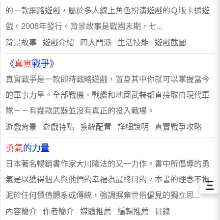
的一款網路遊戲，屬於多人線上角色扮演遊戲的Ｑ版卡通遊
戲。2008年發行。背景故事是戰國末期，七...
背景故事 遊戲介紹 四大門派 生活技能 遊戲截圖
《
真實
戰爭》
真實戰爭是一款即時戰略遊戲，置身其中你就可以掌握當今
的軍事力量。全部戰機，戰艦和地面武裝都直接取自現代軍
隊－－有幾款武器並沒有真正的投入戰場。
遊戲背景 遊戲特點 系統配置 詳細說明 真實戰爭攻略
勇氣
的力量
日本著名暢銷書作家大川隆法的又一力作。書中所倡導的勇
氣是以獲得個人與他們的幸福為最終目的。本書的理念不拘
Ξ
泥於任何價值體系或傳統，強調摒棄世俗偏見的獨立思...
內容簡介 作者簡介 媒體推薦 編輯推薦 目錄