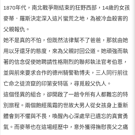
1870年代，南北戰爭剛結束的狂野西部，14歲的女孩
麥蒂．羅斯決定深入這片蠻荒之地，為被冷血殺害的
父親報仇。
她不是真的不怕，但既然法律幫不了爸爸，那就由她
用以牙還牙的態度，來為父親討回公道。她頑強而執
著的信念促使她聘請性格剛烈的聯邦執法官考伯恩，
並與前來要求合作的德州騎警勒博夫，三人同行前往
亡命之徒流竄的印第安特區，尋覓殺父仇人。
這個怪異的組合，卻開啟了一趟令所有人都難忘的特
別旅程。兩個飽經風霜的世故大男人從女孩身上重新
體會到不懼與不畏，喚醒內心深處早已遺忘的真實勇
氣。而麥蒂也在這場經歷中，意外獲得撫慰喪父之痛