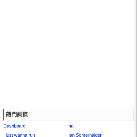
熱門詞條
Dashboard
ha
I just wanna run
Ian Somerhalder