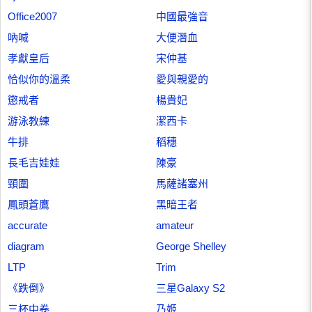
Office2007
中國最強音
吶喊
大便潛血
孝獻皇后
宋仲基
恰似你的溫柔
愛與親愛的
懲戒者
楊貴妃
游泳教練
潔西卡
牛排
稻穗
長毛吉娃娃
陳豪
頸圍
馬薩諸塞州
鳳頭蒼鷹
黑暗王者
accurate
amateur
diagram
George Shelley
LTP
Trim
《跌倒》
三星Galaxy S2
三杯中卷
乃姬