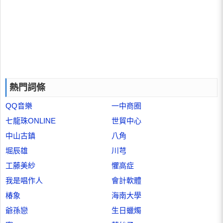
熱門詞條
QQ音樂
一中商圈
七龍珠ONLINE
世貿中心
中山古鎮
八角
堀辰雄
川芎
工藤美紗
懼高症
我是唱作人
會計軟體
椿象
海南大學
爺孫戀
生日蠟燭