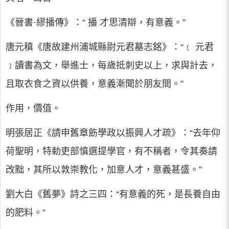
《晉書·繆播傳》：“ 播 才思清辯，有意義。”
唐元稹《唐故建州浦城縣尉元君墓志銘》：“﹝ 元君
﹞讀書為文，舉進士，每歲抵刺史以上，求與計去，
且取衣食之資以供養，意義漸聞於朋友間。”
作用，價值。
明張居正《請申舊章飭學政以振興人才疏》：“去年仰
荷聖明，特勅吏部慎選提學官，有不稱者，令其奏請
改黜，其所以敦崇教化，加意人才，意義甚盛。”
劉大白《舊夢》詩之三四：“有意義的死，是長養自由
的肥料。”