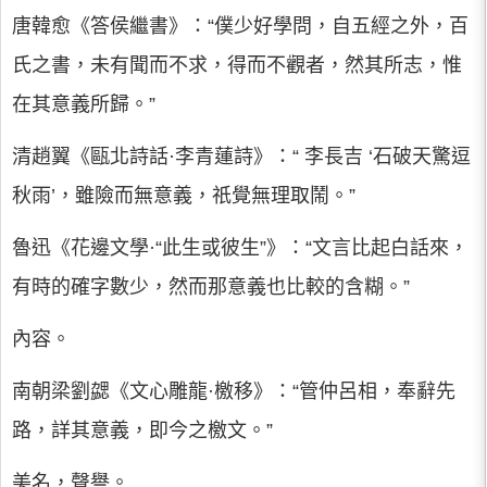
唐韓愈《答侯繼書》：“僕少好學問，自五經之外，百
氏之書，未有聞而不求，得而不觀者，然其所志，惟
在其意義所歸。”
清趙翼《甌北詩話·李青蓮詩》：“ 李長吉 ‘石破天驚逗
秋雨’，雖險而無意義，祇覺無理取鬧。”
魯迅《花邊文學·“此生或彼生”》：“文言比起白話來，
有時的確字數少，然而那意義也比較的含糊。”
內容。
南朝梁劉勰《文心雕龍·檄移》：“管仲呂相，奉辭先
路，詳其意義，即今之檄文。”
美名，聲譽。