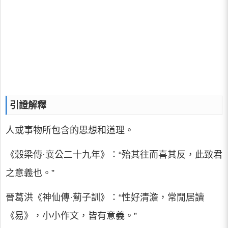
引證解釋
人或事物所包含的思想和道理。
《穀梁傳·襄公二十九年》：“殆其往而喜其反，此致君
之意義也。”
晉葛洪《神仙傳·薊子訓》：“性好清澹，常閒居讀
《易》，小小作文，皆有意義。”