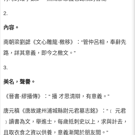
2.
內容。
南朝梁劉勰《文心雕龍·檄移》：“管仲呂相，奉辭先
路，詳其意義，即今之檄文。”
3.
美名，聲譽。
《晉書·繆播傳》：“ 播 才思清辯，有意義。”
唐元稹《唐故建州浦城縣尉元君墓志銘》：“﹝ 元君
﹞讀書為文，舉進士，每歲抵刺史以上，求與計去，
且取衣食之資以供養，意義漸聞於朋友間。”