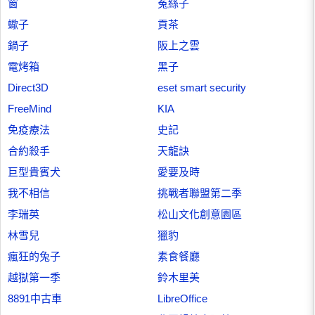
窗
菟絲子
蠍子
貢茶
鍋子
阪上之雲
電烤箱
黑子
Direct3D
eset smart security
FreeMind
KIA
免疫療法
史記
合約殺手
天龍訣
巨型貴賓犬
愛要及時
我不相信
挑戰者聯盟第二季
李瑞英
松山文化創意園區
林雪兒
獵豹
瘋狂的兔子
素食餐廳
越獄第一季
鈴木里美
8891中古車
LibreOffice