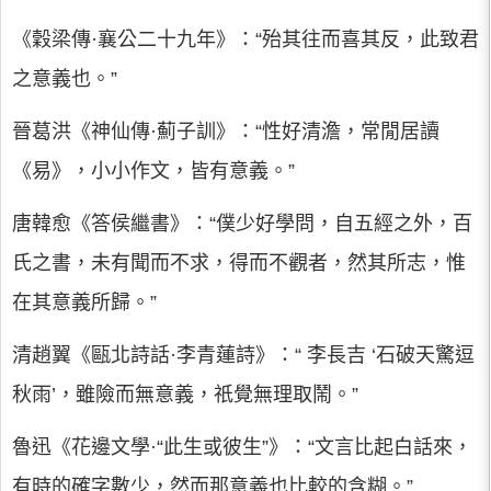
《穀梁傳·襄公二十九年》：“殆其往而喜其反，此致君
之意義也。”
晉葛洪《神仙傳·薊子訓》：“性好清澹，常閒居讀
《易》，小小作文，皆有意義。”
唐韓愈《答侯繼書》：“僕少好學問，自五經之外，百
氏之書，未有聞而不求，得而不觀者，然其所志，惟
在其意義所歸。”
清趙翼《甌北詩話·李青蓮詩》：“ 李長吉 ‘石破天驚逗
秋雨’，雖險而無意義，祇覺無理取鬧。”
魯迅《花邊文學·“此生或彼生”》：“文言比起白話來，
有時的確字數少，然而那意義也比較的含糊。”