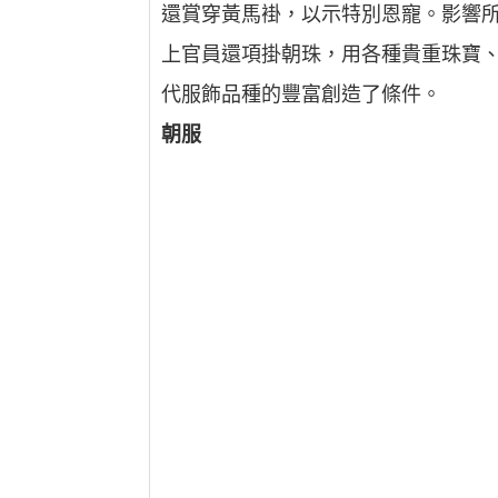
還賞穿黃馬褂，以示特別恩寵。影響
上官員還項掛朝珠，用各種貴重珠寶
代服飾品種的豐富創造了條件。
朝服