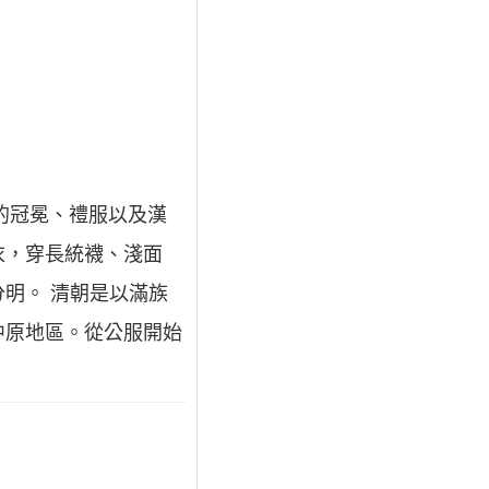
的冠冕、禮服以及漢
衣，穿長統襪、淺面
明。 清朝是以滿族
中原地區。從公服開始