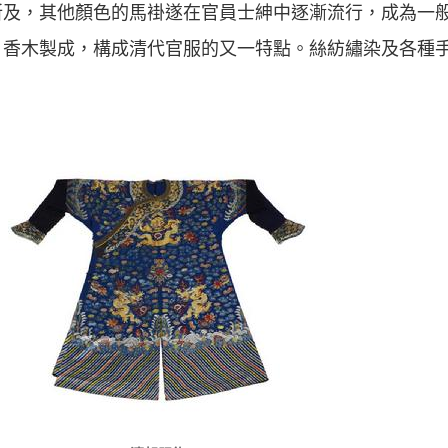
所及，其他顏色的馬褂遂在官員士紳中逐漸流行，成為一
、香木製成，構成清代官服的又一特點。絲紡繡染及各種