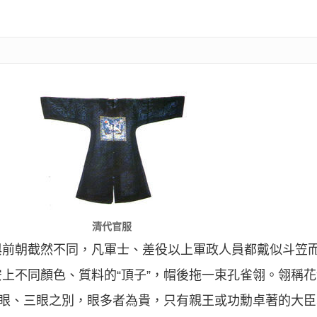
清代官服
與前朝截然不同，凡軍士、差役以上軍政人員都戴似斗笠
上不同顏色、質料的“頂子”，帽後拖一束孔雀翎。翎稱
雙眼、三眼之別，眼多者為貴，只有親王或功勳卓著的大