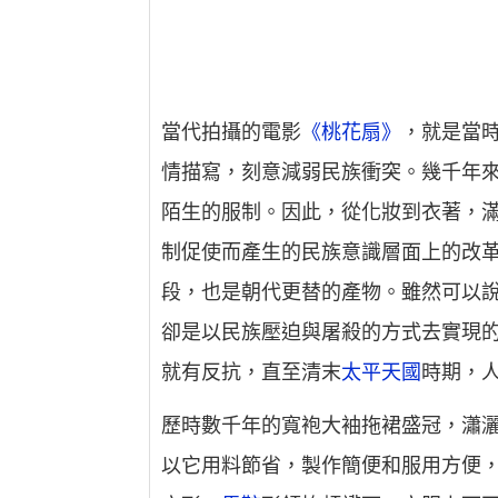
當代拍攝的電影
《桃花扇》
，就是當
情描寫，刻意減弱民族衝突。幾千年
陌生的服制。因此，從化妝到衣著，
制促使而產生的民族意識層面上的改
段，也是朝代更替的產物。雖然可以說
卻是以民族壓迫與屠殺的方式去實現
就有反抗，直至清末
太平天國
時期，
歷時數千年的寬袍大袖拖裙盛冠，瀟
以它用料節省，製作簡便和服用方便