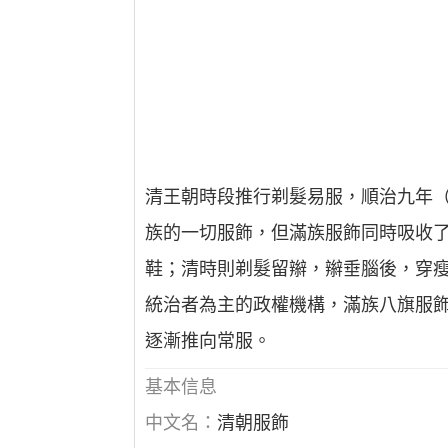
清王朝時段推行剃髮易服，順治九年（
族的一切服飾，但滿族服飾同時吸收
鞋；清時則剃髮留辮，辮垂腦後，穿瘦
統治者為主的政權機構，滿族八旗服
逐漸推向常服。
基本信息
中文名：
清朝服飾