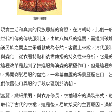
清朝服飾
時現實生活和真實的民族思緒的寫照，在清朝時，此劇一
來世代相傳的傳統服制度，由於八旗兵的進關，而遭到破
滿漢民族之間產生矛盾就成為必然。客觀上來說，清代服
革與變化。從衣著特點和後世傳播的持久性來分析，它是
這種改革是起到了推進服飾演變的積極作用，但是這種所
的，揭開剃髮易服的傷疤，一幕幕血腥的場景歷歷在目。
人們依舊使用異服的手段以區別於清朝。
灑富麗，纖細柔弱，與衣身修長，衣袖短窄的滿裝形式，
，取代了古代的衣裙，這是後人易於接受的主要原因。滿