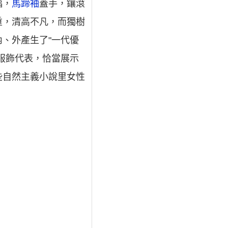
幅，
馬蹄袖
蓋手，鑲滾
重，清高不凡，而獨樹
、外產生了"一代優
服飾代表，恰當展示
些自然主義小說里女性