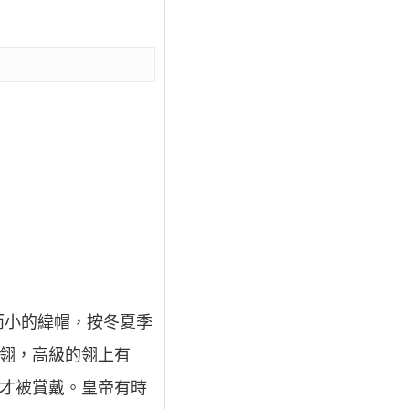
而小的緯帽，按冬夏季
花翎，高級的翎上有
臣才被賞戴。皇帝有時