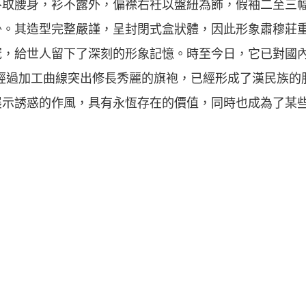
不取腰身，衫不露外，偏襟右衽以盤紐為飾，假袖二至三
褂。其造型完整嚴謹，呈封閉式盒狀體，因此形象肅穆莊
，給世人留下了深刻的形象記憶。時至今日，它已對國內
經過加工曲線突出修長秀麗的旗袍，已經形成了漢民族的
展示誘惑的作風，具有永恆存在的價值，同時也成為了某