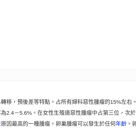
轉移，預後差等特點。占所有婦科惡性腫瘤的15%左右
2.4－5.6%。在女性生殖道惡性腫瘤中占第三位，次於
亡
原因最高的一種腫瘤。卵巢腫瘤可以發生於任何
年齡
。