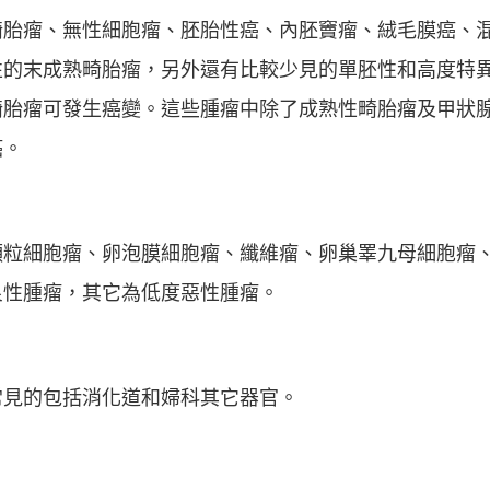
畸胎瘤、無性細胞瘤、胚胎性癌、內胚竇瘤、絨毛膜癌、
性的末成熟畸胎瘤，另外還有比較少見的單胚性和高度特
畸胎瘤可發生癌變。這些腫瘤中除了成熟性畸胎瘤及甲狀
癌。
顆粒細胞瘤、卵泡膜細胞瘤、纖維瘤、卵巢睪九母細胞瘤
良性腫瘤，其它為低度惡性腫瘤。
常見的包括消化道和婦科其它器官。