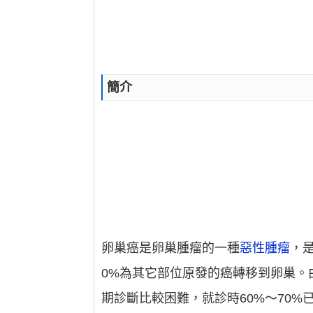
簡介
卵巢癌是卵巢腫瘤的一種
惡性腫瘤
，
0%為其它部位原發的癌轉移到卵巢
期診斷比較困難，就診時60%～70