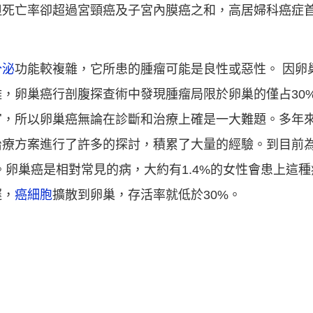
但死亡率卻超過宮頸癌及子宮內膜癌之和，高居婦科癌症
分泌
功能較複雜，它所患的腫瘤可能是良性或惡性。 因卵
，卵巢癌行剖腹探查術中發現腫瘤局限於卵巢的僅占30
官，所以卵巢癌無論在診斷和治療上確是一大難題。多年
治療方案進行了許多的探討，積累了大量的經驗。到目前
 。卵巢癌是相對常見的病，大約有1.4%的女性會患上這
遲，
癌細胞
擴散到卵巢，存活率就低於30%。