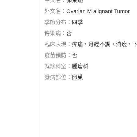
中文名：
卵巢癌
外文名：
Ovarian M alignant Tumor
季節分布：
四季
傳染病：
否
臨床表現：
疼痛，月經不調，消瘦，
疫苗預防：
否
就診科室：
腫瘤科
發病部位：
卵巢