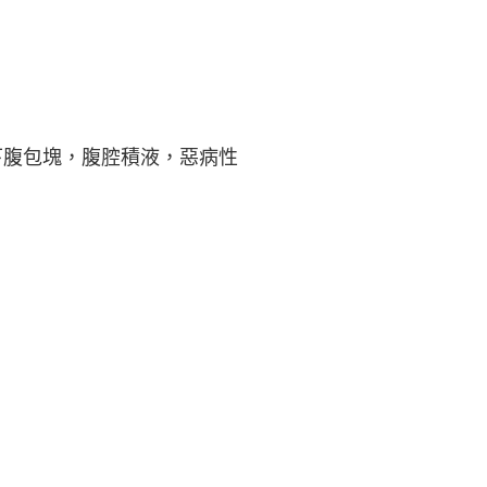
下腹包塊，腹腔積液，惡病性