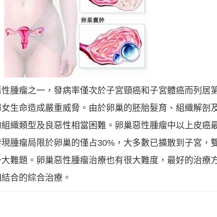
惡性腫瘤之一，發病率僅次於子宮頸癌和子宮體癌而列居
婦女生命造成嚴重威脅。由於卵巢的胚胎髮育、組織解剖
的組織類型及良惡性相當困難。卵巢惡性腫瘤中以上皮癌
現腫瘤局限於卵巢的僅占30%，大多數已擴散到子宮，
一大難題。卵巢惡性腫瘤治療也有很大難度，最好的治療
相結合的綜合治療。