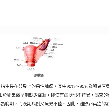
卵巢癌
是指生長在卵巢上的惡性腫瘤，其中90%～95%為卵巢原
。由於卵巢癌早期缺少症狀，即使有症狀也不特異，篩查的
%已為晚期，而晚期病例又療效不佳。因此，雖然卵巢癌的