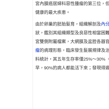
宮內膜癌居婦科惡性腫瘤的第三位，
健康的最大疾患。
由於卵巢的胚胎髮育，組織解剖及
內
狀，鑑別其組織類型及良惡性相當困難
宮雙側附屬檔案，大網膜及盆腔各器
瘤
的病理形態，臨床發生髮展規律及
料統計，其五年生存率僅25%～30%
早，90%的病人都能活下來；發現得