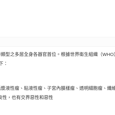
學類型之多居全身各器官首位。根據世界衛生組織（WHO
下：
漿液性瘤、粘液性瘤、子宮內膜樣瘤、透明細胞瘤、纖維
良性，也有交界惡性和惡性