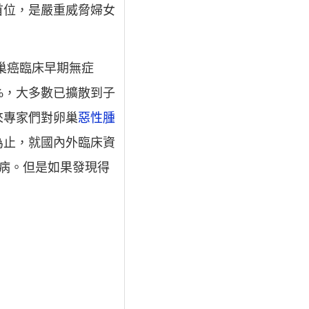
首位，是嚴重威脅婦女
巢癌臨床早期無症
%，大多數已擴散到子
來專家們對卵巢
惡性腫
為止，就國內外臨床資
種病。但是如果發現得