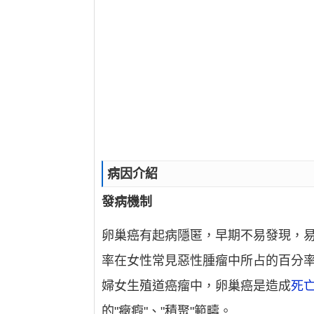
病因介紹
發病機制
卵巢癌有起病隱匿，早期不易發現，易
率在女性常見惡性腫瘤中所占的百分率為
婦女生殖道癌瘤中，卵巢癌是造成
死
的"癥瘕"、"積聚"範疇。