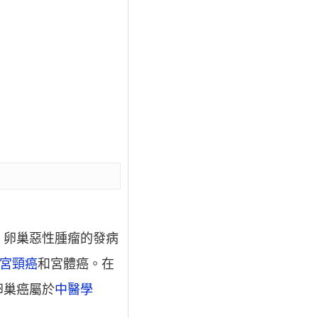
。卵巢惡性腫瘤的發病
宮頸癌
和宮體癌。在
卵巢癌屬於
中醫學