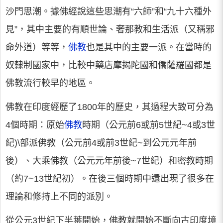
沙門思潮。據佛經說這些思潮有“六師”和“九十六種外
見”，其中主要的有順世論、奢那教和生活派（又稱邪
命外道）等等，
佛教
也是其中的主要一派。在當時的
奴隸制國家中，比較中藥店摩揭陀國和僑薩羅國都是
佛教流行較早的地區。
佛教在印度經歷了1800年的歷史，其過程大致可分為
4個時期：原始
佛教
時期（公元前6或前5世紀~4或3世
紀)\部派佛教（公元前4或前3世紀~到公元元年前
後）、大乘佛教（公元元年前後~7世紀）和密教時期
（約7~13世紀初）。在後三個時期中還出現了很多在
理論和修持上不同的派別。
從公元3世紀下半葉開始，佛教就開始不斷向古印度境