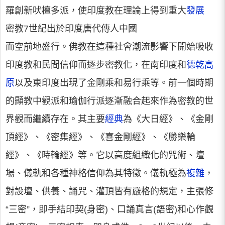
羅創新吠檀多派，使印度教在理論上得到重大
發展
密教7世紀出於印度唐代傳人中國
而空前地盛行。佛教在這種社會潮流影響下開始吸收
印度教和民間信仰而逐步密教化，在南印度和
德乾高
原
以及東印度出現了金剛乘和易行乘等。前一個時期
的顯教中觀派和瑜伽行派逐漸融合起來作為密教的世
界觀而繼續存在。其主要
經典
為《大日經》、《金剛
頂經》、《密集經》、《喜金剛經》、《勝樂輪
經》、《時輪經》等。它以高度組織化的咒術、壇
場、儀軌和各種神格信仰為其特徵。儀軌極為
複雜
，
對設壇、供養、誦咒、灌頂皆有嚴格的規定，主張修
“三密”，即手結印契(身密)、口誦真言(語密)和心作觀