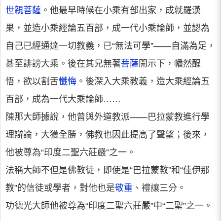
世親菩薩
。他最早時候在小乘有部出家，成就羅漢
果，並造小乘經論五百部，成一代小乘論師，並認為
自己已經通達一切教義，已“無法可學”——自滿為足，
甚至誹謗大乘。後在其兄無著
菩薩
開示下，幡然醒
悟，欲以割舌
懺悔
。後深入大乘教義，造大乘經論五
百部，成為一代大乘論師……
陳那大師據說，他曾與外道教派——巴拉蒙教進行學
理辯論，大獲全勝，佛教也因此提高了聲望；後來，
他被尊為“印度二聖六莊嚴”之一。
法稱大師不但是佛教徒，即使是“巴拉蒙教”和“佳伊那
教”的信徒或學者，對他也是
敬重
、禮讓三分。
功德光大師他被尊為“印度二聖六莊嚴”中“二聖”之一。