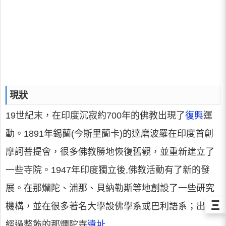
現狀
19世紀末，在印度沉寂約700年的佛教出現了
復興
運
動。1891年錫蘭(今斯里蘭卡)的達磨波羅在印度首創
摩訶菩提會，很多佛教勝地恢復舊觀，並重新建立了
一些寺院。1947年印度獨立後,佛教活動有了新的發
展。在那爛陀、浦那、貝納勒斯等地創設了一些研究
Ξ
機構，並在很多著名大學設佛學系或巴利語系；出
經過整飭的那爛陀寺
遺址