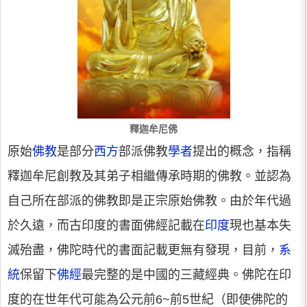
釋迦牟尼佛
原始
佛教
是部分
西方
部派佛教
學者
提出的概念，指稱
釋迦牟尼創教及其弟子相繼傳承時期的佛教。並認為
自己所在部派的佛教即是正宗原始佛教。由於年代過
於久遠，而古印度的書面佛經記載在
印度
現也基本失
滅殆盡，佛陀時代的書面記載更無有發現，目前，
系
統
保留下
佛經
最完整的是中國的三藏經典。佛陀在印
度的在世年代可能為公元前6~前5世紀（即使佛陀的