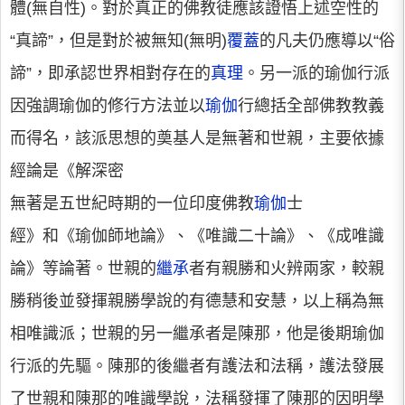
體(無自性)。對於真正的佛教徒應該證悟上述空性的
“真諦”，但是對於被無知(無明)
覆蓋
的凡夫仍應導以“俗
諦”，即承認世界相對存在的
真理
。另一派的瑜伽行派
因強調瑜伽的修行方法並以
瑜伽
行總括全部佛教教義
而得名，該派思想的奠基人是無著和世親，主要依據
經論是《解深密
無著是五世紀時期的一位印度佛教
瑜伽
士
經》和《瑜伽師地論》、《唯識二十論》、《成唯識
論》等論著。世親的
繼承
者有親勝和火辨兩家，較親
勝稍後並發揮親勝學說的有德慧和安慧，以上稱為無
相唯識派；世親的另一繼承者是陳那，他是後期瑜伽
行派的先驅。陳那的後繼者有護法和法稱，護法發展
了世親和陳那的唯識學說，法稱發揮了陳那的因明學