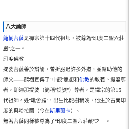
八大論師
龍樹菩薩
是禪宗第十四代祖師，被尊為“印度二聖六莊
嚴”之一。
印度佛教
提婆菩薩善於辯論，曾折服過許多外道，並幫助他的
師父——龍樹宣傳了“中觀”思想和
佛教
的教義。提婆尊
者，即迦那提婆（簡稱“提婆”）尊者，是禪宗的第15
代祖師。姓“毗舍羅”，出生比龍樹稍晚，他生於古南印
度的興哈拉國（今在
斯里蘭卡
）。
無著菩薩同樣被尊為了“印度二聖六莊嚴”之一。