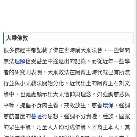
大乘佛教
很多佛經中都記載了佛在世時講大乘法會，一些聲聞
無法
理解
信受甚至中途退出的記錄。而從近年一些學
者的研究則表明，大乘教法在阿育王時代就已有所流
行並與小乘教法開始分化。近代出土的阿育王石刻文
等中，也處處顯示出大乘信仰與理念。如強調慈悲與
平等，提倡不食肉主義，戒殺放生，慈善
環保
，強調
慈航普度的
菩薩
行思想，強調不分貴賤，種族，國家
的眾生平等，乃至人人均可成佛等。阿育王本人，其