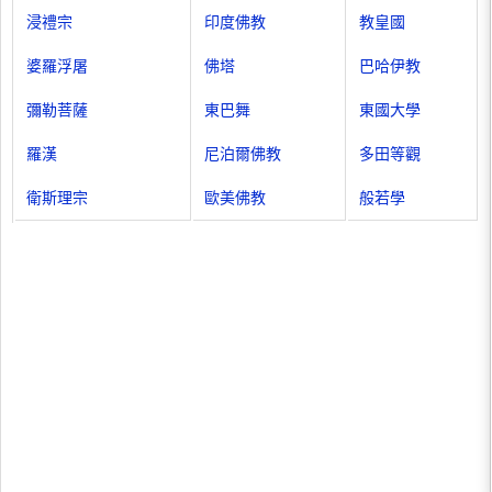
浸禮宗
印度佛教
教皇國
婆羅浮屠
佛塔
巴哈伊教
彌勒菩薩
東巴舞
東國大學
羅漢
尼泊爾佛教
多田等觀
衛斯理宗
歐美佛教
般若學