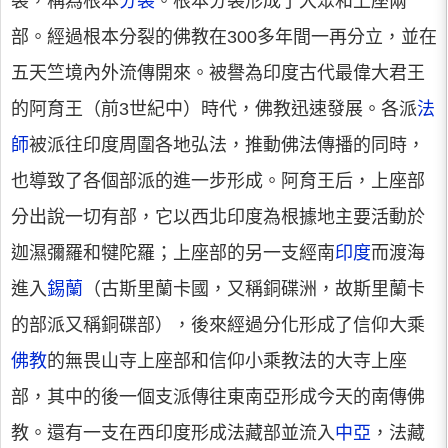
裂，稱為根本
分裂
。根本分裂形成了大眾和上座兩
部。經過根本分裂的佛教在300多年間一再分立，並在
五天竺境內外流傳開來。被譽為印度古代最偉大君王
的阿育王（前3世紀中）時代，佛教迅速發展。各派
法
師
被派往印度周圍各地弘法，推動佛法傳播的同時，
也導致了各個部派的進一步形成。阿育王后，上座部
分出說一切有部，它以西北印度為根據地主要活動於
迦濕彌羅和犍陀羅；上座部的另一支經南
印度
而渡海
進入
錫蘭
（古斯里蘭卡國，又稱銅碟洲，故斯里蘭卡
的部派又稱銅碟部），後來經過分化形成了信仰大乘
佛教
的無畏山寺上座部和信仰小乘教法的大寺上座
部，其中的後一個支派傳往東南亞形成今天的南傳佛
教。還有一支在西印度形成法藏部並流入
中亞
，法藏