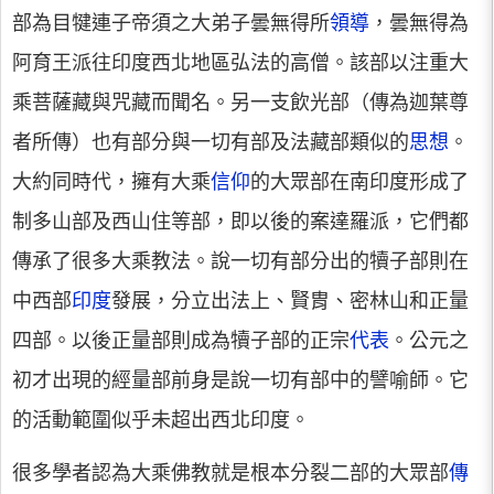
部為目犍連子帝須之大弟子曇無得所
領導
，曇無得為
阿育王派往印度西北地區弘法的高僧。該部以注重大
乘菩薩藏與咒藏而聞名。另一支飲光部（傳為迦葉尊
者所傳）也有部分與一切有部及法藏部類似的
思想
。
大約同時代，擁有大乘
信仰
的大眾部在南印度形成了
制多山部及西山住等部，即以後的案達羅派，它們都
傳承了很多大乘教法。說一切有部分出的犢子部則在
中西部
印度
發展，分立出法上、賢胄、密林山和正量
四部。以後正量部則成為犢子部的正宗
代表
。公元之
初才出現的經量部前身是說一切有部中的譬喻師。它
的活動範圍似乎未超出西北印度。
很多學者認為大乘佛教就是根本分裂二部的大眾部
傳