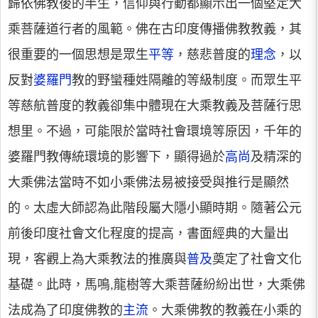
歸依佛教後的半生，信仰與行動都顯示出一個堅定大
乘菩薩道行者的風範。佛在古印度傳播佛教教義，其
很重要的一個思想是眾生
平等
，慈悲普度的
理念
，以
反對
婆羅門
教的野蠻種姓隔離的等級制度。而眾生平
等慈航普度的教義卻集中體現在大乘教義及菩薩行思
想里。不過，可能限於當時社會環境等原因，千年的
婆羅門教傳統環境的影響下，顯得過於
高尚
及精深的
大乘佛法當時不如小乘佛法易被接受與推行是顯然
的。太虛大師認為此階段屬大隱小顯時期。隨著公元
前後印度社會文化程度的提高，書面經典的大量出
現，客觀上為大乘教法的推廣與
普及
奠定了社會文化
基礎。此時，馬鳴,龍樹等大乘菩薩紛紛出世，大乘佛
法成為了印度佛教的
主流
。大乘佛教的教義在小乘的