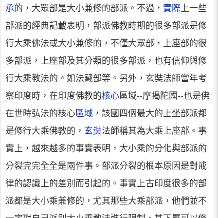
承
的，大眾部是大小兼修的部派。不過，
實際
上一些
部派的經典記載表明，部派佛教時期的很多部派是修
行大乘佛法或大小兼修的，不僅大眾部，上座部的很
多部派，上座部及其分類的很多部派，也有信仰與修
行大乘教法的。如法藏部等。另外，玄奘法師當年考
察印度時，在印度佛教的
核心
區域--摩揭陀國--也是佛
在世時弘法的核心
區域
，該國四個最大的上坐部派都
是修行大乘佛教的，
玄奘
法師稱其為大乘上座部。事
實上，越來越多的事實表明，大小乘的分化與部派的
分裂完完全全是兩件事。部派分裂的根本原因是對戒
律的認識上的差別而引起的。事實上古印度很多的部
派都是大小乘兼修的，尤其那些大乘部派，他們並不