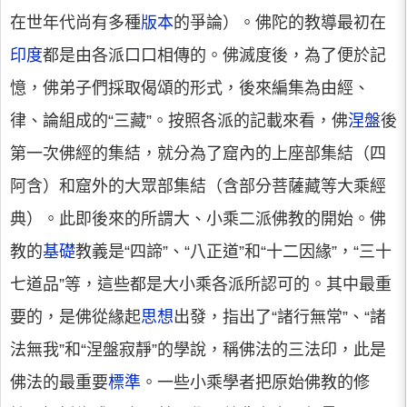
在世年代尚有多種
版本
的爭論）。佛陀的教導最初在
印度
都是由各派口口相傳的。佛滅度後，為了便於記
憶，佛弟子們採取偈頌的形式，後來編集為由經、
律、論組成的“三藏”。按照各派的記載來看，佛
涅盤
後
第一次佛經的集結，就分為了窟內的上座部集結（四
阿含）和窟外的大眾部集結（含部分菩薩藏等大乘經
典）。此即後來的所謂大、小乘二派佛教的開始。佛
教的
基礎
教義是“四諦”、“八正道”和“十二因緣”，“三十
七道品”等，這些都是大小乘各派所認可的。其中最重
要的，是佛從緣起
思想
出發，指出了“諸行無常”、“諸
法無我”和“涅盤寂靜”的學說，稱佛法的三法印，此是
佛法的最重要
標準
。一些小乘學者把原始佛教的修