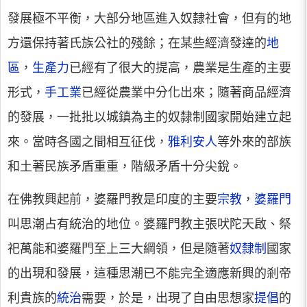
發展極不平衡，大部分地區進入奴隸社會，但有的地
方還保持著氏族公社的殘餘；在某些經濟發達的
地
區
，
生產力
已經有了很大的提高，農業是生產的主要
形式，
手工業
已經從農業中分化出來；隨著商品經濟
的發展，一批批以城鎮為主的奴隸制國家開始建立起
來。當時各國之間相互征伐，
雅利安人
等外來的部族
和土著民族矛盾重重，階級矛盾十分尖銳。
在佛教興起前，婆羅門教是印度的主要
宗教
，
婆羅門
叫思潮占有統治的地位。婆羅門教主張吠陀天啟、祭
祀萬能和婆羅門至上三大綱領，但是隨著
奴隸制
國家
的出現和發展，這種思潮已不能完全適應新興的剎帝
利貴族的
統治
需要，於是，出現了自由思想家
提倡
的