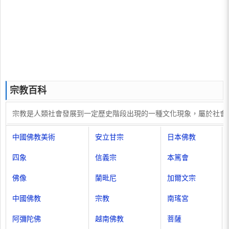
宗教百科
宗教是人類社會發展到一定歷史階段出現的一種文化現象，屬於社會
中國佛教美術
安立甘宗
日本佛教
四象
信義宗
本篤會
佛像
蘭毗尼
加爾文宗
中國佛教
宗教
南瑤宮
阿彌陀佛
越南佛教
菩薩