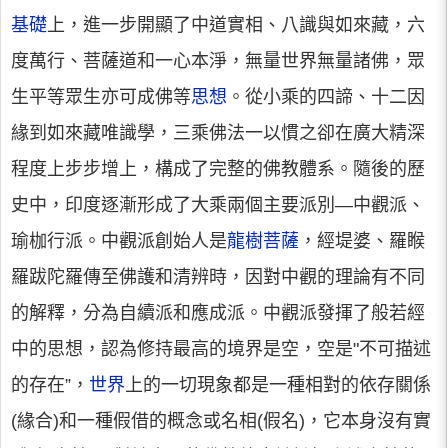
基礎
上，進一步開顯了中道實相、八識與如來藏，六
度萬行、菩薩道和一心本淨，無量世界無量諸佛，眾
生平等眾生亦可成佛等
思想
。從小乘的四諦、十二因
緣到如來藏唯識學，三乘佛法一以慣之卻在廣大精深
程度上步步增上，構成了完整的佛教體系。隨後的歷
史中，印度逐漸形成了大乘兩個主要派別—中觀派、
瑜枷行派。中觀派創始人是
龍樹菩薩
，經堤婆、羅睺
羅跋陀羅傳至佛護和清辨時，因對中觀的理論有不同
的解釋，分為自續派和應成派。中觀派發揮了般若經
中的思想，認為修持最高的境界是空，空是"不可描述
的存在”，
世界
上的一切現象都是一種相對的依存關係
(緣合)和一種假借的概念或名相(假名)，它本身沒有實