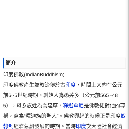
簡介
印度佛教(IndianBuddhism)
印度佛教產生並教流傳於古
印度
，時間上大約在公元
前6~5世紀時期。創始人為悉達多（公元前565~48
5），母系族姓為喬達摩，
釋迦牟尼
是佛教徒對他的尊
稱，意為“釋迦族的聖人”。佛教興起的時候正是印度
奴
隸制
經濟急劇發展的時期。當時
印度
次大陸社會經濟