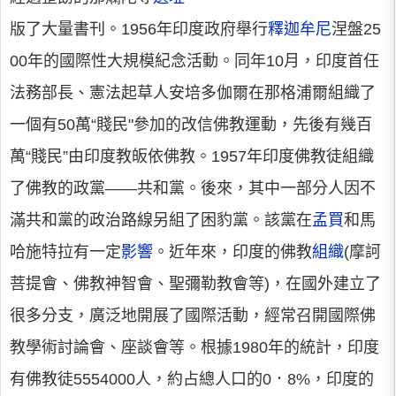
版了大量書刊。1956年印度政府舉行
釋迦牟尼
涅盤25
00年的國際性大規模紀念活動。同年10月，印度首任
法務部長、憲法起草人安培多伽爾在那格浦爾組織了
一個有50萬“賤民"參加的改信佛教運動，先後有幾百
萬“賤民”由印度教皈依佛教。1957年印度佛教徒組織
了佛教的政黨——共和黨。後來，其中一部分人因不
滿共和黨的政治路線另組了困豹黨。該黨在
孟買
和馬
哈施特拉有一定
影響
。近年來，印度的佛教
組織
(摩訶
菩提會、佛教神智會、聖彌勒教會等)，在國外建立了
很多分支，廣泛地開展了國際活動，經常召開國際佛
教學術討論會、座談會等。根據1980年的統計，印度
有佛教徒5554000人，約占總人口的0．8%，印度的