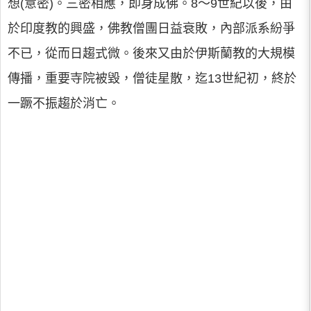
想(意密)。三密相應，即身成佛。8～9世紀以後，由
於印度教的興盛，佛教僧團日益衰敗，內部派系紛爭
不已，從而日趨式微。後來又由於伊斯蘭教的大規模
傳播，重要寺院被毀，僧徒星散，迄13世紀初，終於
一蹶不振趨於消亡。