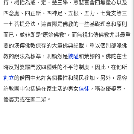
持，概括為戒、定、慧三學、慈悲喜舍四無量心以及
四念處、四正斷、四神足、五根、五力、七覺支等三
十七菩提分法，這實際是佛教的一些基礎理念和原則
而已，並非即是“原始佛教”，而無視北傳佛教尤其最重
要的漢傳佛教保存的大量佛典記載，單以個別部派佛
教的說法為標準，則顯然是
狹隘
和荒謬的。佛陀在世
時反對婆羅門教四種姓的不平等制度，因此，在他所
創立
的僧團中允許各個種性和賤民參加。另外，還容
許教團中包括過在家生活的男女
信徒
，稱為優婆塞、
優婆夷或在家二眾。