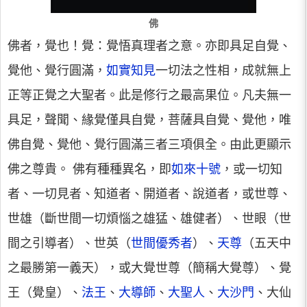
佛
佛者，覺也！覺：覺悟真理者之意。亦即具足自覺、
覺他、覺行圓滿，
如實知見
一切法之性相，成就無上
正等正覺之大聖者。此是修行之最高果位。凡夫無一
具足，聲聞、緣覺僅具自覺，菩薩具自覺、覺他，唯
佛自覺、覺他、覺行圓滿三者三項俱全。由此更顯示
佛之尊貴。 佛有種種異名，即
如來十號
，或一切知
者、一切見者、知道者、開道者、說道者，或世尊、
世雄（斷世間一切煩惱之雄猛、雄健者）、世眼（世
間之引導者）、世英（
世間優秀者
）、
天尊
（五天中
之最勝第一義天），或大覺世尊（簡稱大覺尊）、覺
王（覺皇）、
法王
、
大導師
、
大聖人
、
大沙門
、大仙