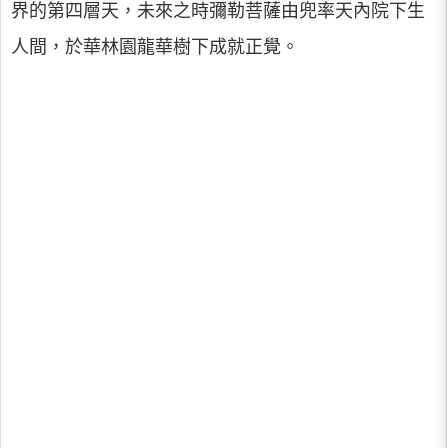
界的第四層天，未來之時彌勒菩薩由兜率天內院下生
人間，於華林園龍華樹下成就正覺。