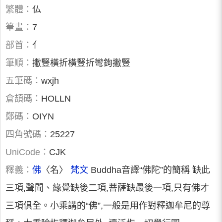
繁體：
仏
筆畫：
7
部首：
亻
筆順：
撇豎橫折橫豎折彎鉤撇豎
五筆碼：
wxjh
倉頡碼：
HOLLN
鄭碼：
OIYN
四角號碼：
25227
UniCode：
CJK
釋義：
佛
〈名〉
梵文
Buddha音譯“佛陀”的簡稱 缺此
三項,聲聞、緣覺缺後二項,菩薩缺最後一項,只有佛才
三項俱全。小乘講的“佛”,一般是用作對釋迦牟尼的尊