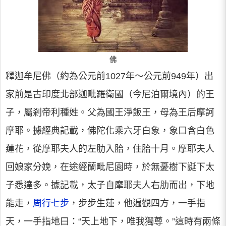
佛
釋迦牟尼佛（約為公元前1027年～公元前949年）出
家前是古印度北部迦毗羅衛國（今尼泊爾境內）的王
子，屬剎帝利種姓。父為國王淨飯王，母為王后摩訶
摩耶。據經典記載，佛陀化乘六牙白象，象口含白色
蓮花，從摩耶夫人的左肋入胎，住胎十月。摩耶夫人
回娘家分娩，在途經蘭毗尼園時，於無憂樹下誕下太
子悉達多。據記載，太子自摩耶夫人右肋而出，下地
能走，
周行七步
，步步生蓮，他遍觀四方，一手指
天，一手指地曰：“天上地下，唯我獨尊。”這時有兩條