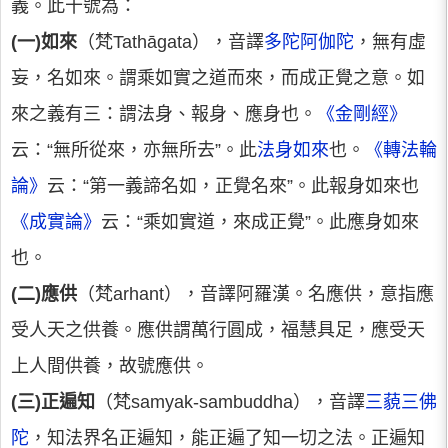
義。此十號為：
(一)如來
（梵Tathāgata），音譯
多陀阿伽陀
，無有虛
妄，名如來。謂乘如實之道而來，而成正覺之意。如
來之義有三：謂法身、報身、應身也。
《金剛經》
云：“無所從來，亦無所去”。此
法身如來
也。
《轉法輪
論》
云：“第一義諦名如，正覺名來”。此報身如來也
《成實論》
云：“乘如實道，來成正覺”。此應身如來
也。
(二)應供
（梵arhant），音譯阿羅漢。名應供，意指應
受人天之供養。應供謂萬行圓成，福慧具足，應受天
上人間供養，故號應供。
(三)正遍知
（梵samyak-sambuddha），音譯
三藐三佛
陀
，知法界名正遍知，能正遍了知一切之法。正遍知