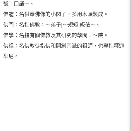
號：口誦～。
佛龕：名供奉佛像的小閣子，多用木頭製成。
佛門：名指佛教：～弟子|～規矩|皈依～。
佛學：名指有關佛教及其研究的學問：～院。
佛祖：名佛教徒指佛和開創宗派的祖師，也專指釋迦
牟尼。