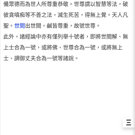
備眾德而為世人所尊重恭敬。世尊謂以智慧等法，破
彼貪嗔痴等不善之法，滅生死苦，得無上覺。天人凡
聖。
世間
出世間，鹹皆尊重，故號世尊。
此外，諸經論中亦有僅列舉十號者，即將世間解、無
上士合為一號，或將佛、世尊合為一號，或將無上
士、調御丈夫合為一號等諸說。
Ξ