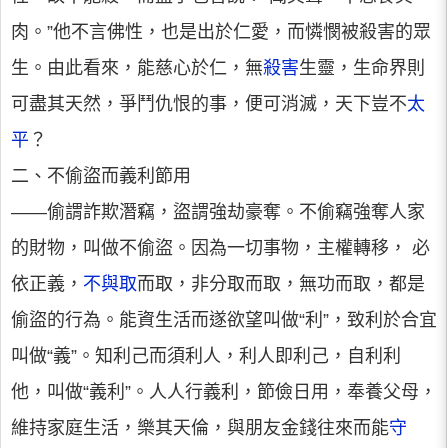
肉。”他不言佛性，也是出於仁愛，而憐憫被殺害的眾
生。由此看來，能慈心於仁，無
殺害
生靈，生命界則
可盡其天然，爭鬥仇恨的事，便可消滅，天下豈不
太
平
？
二、不偷盜而義利節用
——偷謂詐欺潛竊，盜謂強劫豪奪。不偷竊強奪人家
的財物，叫做不偷盜。因為一切事物，主權轉移， 必
依正義，
不與取
而取，非分取而取，無功而取，都是
偷盜的行為。能資生活而遂欲望叫做“利”，致利於合宜
叫做“義”。知利己而須利人，利人即利己，自利利
他，叫做“義利”。人人行義利，節儉日用，奉養父母，
維持家庭生活，樂其天倫，與朋友金錢往來而能
守