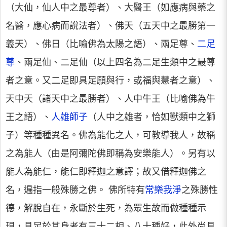
（大仙，仙人中之最尊者）、大醫王（如應病與藥之
名醫，應心病而說法者）、佛天（五天中之最勝第一
義天）、佛日（比喻佛為太陽之語）、兩足尊、
二足
尊
、兩足仙、二足仙（以上四名為二足生類中之最尊
者之意。又二足即具足願與行，或福與慧者之意）、
天中天（諸天中之最勝者）、人中牛王（比喻佛為牛
王之語）、
人雄師子
（人中之雄者，恰如獸類中之獅
子）等種種異名。佛為能化之人，可教導我人，故稱
之為能人（由是阿彌陀佛即稱為安樂能人）。另有以
能人為能仁，能仁即釋迦之意譯；故又借釋迦佛之
名，遍指一般殊勝之佛。 佛所特有
常樂我淨
之殊勝性
德，解脫自在，永斷於生死，為眾生故而做種種示
現，具足於其身者有三十二相、八十種好，此外尚具