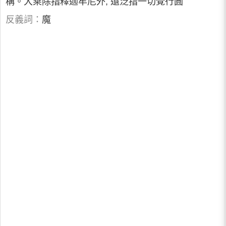
稱。大乘除指釋迦牟尼外, 還泛指一切覺行圓
反義詞：
魔