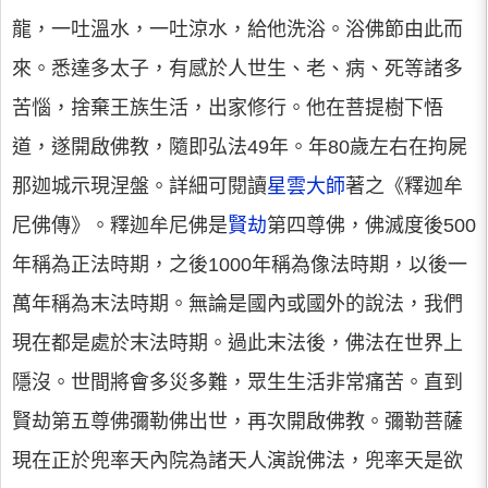
龍，一吐溫水，一吐涼水，給他洗浴。浴佛節由此而
來。悉達多太子，有感於人世生、老、病、死等諸多
苦惱，捨棄王族生活，出家修行。他在菩提樹下悟
道，遂開啟佛教，隨即弘法49年。年80歲左右在拘屍
那迦城示現涅盤。詳細可閱讀
星雲大師
著之《釋迦牟
尼佛傳》。釋迦牟尼佛是
賢劫
第四尊佛，佛滅度後500
年稱為正法時期，之後1000年稱為像法時期，以後一
萬年稱為末法時期。無論是國內或國外的說法，我們
現在都是處於末法時期。過此末法後，佛法在世界上
隱沒。世間將會多災多難，眾生生活非常痛苦。直到
賢劫第五尊佛彌勒佛出世，再次開啟佛教。彌勒菩薩
現在正於兜率天內院為諸天人演說佛法，兜率天是欲