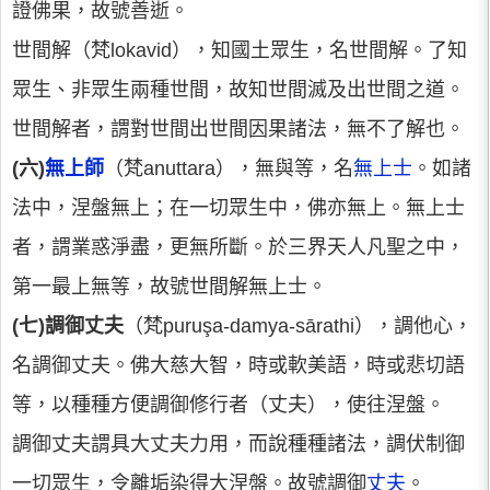
證佛果，故號善逝。
世間解（梵lokavid），知國土眾生，名世間解。了知
眾生、非眾生兩種世間，故知世間滅及出世間之道。
世間解者，謂對世間出世間因果諸法，無不了解也。
(六)
無上師
（梵anuttara），無與等，名
無上士
。如諸
法中，涅盤無上；在一切眾生中，佛亦無上。無上士
者，謂業惑淨盡，更無所斷。於三界天人凡聖之中，
第一最上無等，故號世間解無上士。
(七)調御丈夫
（梵puruşa-damya-sārathi），調他心，
名調御丈夫。佛大慈大智，時或軟美語，時或悲切語
等，以種種方便調御修行者（丈夫），使往涅盤。
調御丈夫謂具大丈夫力用，而說種種諸法，調伏制御
一切眾生，令離垢染得大涅盤。故號調御
丈夫
。