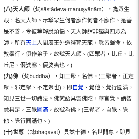
(八)天人師
（梵śāstādeva-manuşyānām），為眾生
眼，名天人師。示導眾生何者應作何者不應作、是善
是不善，令彼等解脫煩惱。天人師謂非獨與四眾為
師，所有
天上
人間魔王外道釋梵天龍，悉皆歸命，依
教奉行，俱作弟子，故號天人師。(四眾者，比丘、比
丘尼、優婆塞、優婆夷也。)
(九)佛
（梵buddha），知三聚，名佛。(三聚者，正定
聚、邪定聚、不定聚也)，即
自覺
、覺他、覺行圓滿，
知見三世一切諸法。佛梵語具雲佛陀，華言覺。謂智
慧具足，三覺
圓滿
，故號為佛。(三覺者，自覺、覺
他、覺行圓滿也。)
(十)世尊
（梵bhagavat）具玆十德，名世間尊。即具