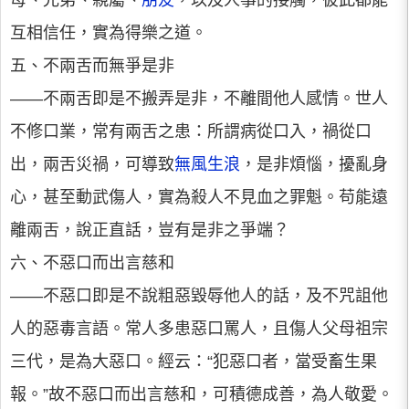
母、兄弟、親屬、
朋友
，以及人事的接觸，彼此都能
互相信任，實為得樂之道。
五、不兩舌而無爭是非
——不兩舌即是不搬弄是非，不離間他人感情。世人
不修口業，常有兩舌之患：所謂病從口入，禍從口
出，兩舌災禍，可導致
無風生浪
，是非煩惱，擾亂身
心，甚至動武傷人，實為殺人不見血之罪魁。苟能遠
離兩舌，說正直話，豈有是非之爭端？
六、不惡口而出言慈和
——不惡口即是不說粗惡毀辱他人的話，及不咒詛他
人的惡毒言語。常人多患惡口罵人，且傷人父母祖宗
三代，是為大惡口。經云：“犯惡口者，當受畜生果
報。”故不惡口而出言慈和，可積德成善，為人敬愛。