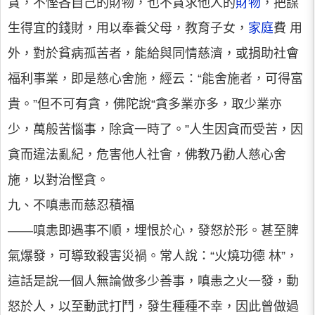
貪，不慳吝自己的財物，也不貪求他人的
財物
，把謀
生得宜的錢財，用以奉養父母，教育子女，
家庭
費 用
外，對於貧病孤苦者，能給與同情慈濟，或捐助社會
福利事業，即是慈心舍施，經云：“能舍施者，可得富
貴。”但不可有貪，佛陀說“貪多業亦多，取少業亦
少，萬般苦惱事，除貪一時了。”人生因貪而受苦，因
貪而違法亂紀，危害他人社會，佛教乃勸人慈心舍
施，以對治慳貪。
九、不嗔恚而慈忍積福
——嗔恚即遇事不順，埋恨於心，發怒於形。甚至脾
氣爆發，可導致殺害災禍。常人說：“火燒功德 林”，
這話是說一個人無論做多少善事，嗔恚之火一發，動
怒於人，以至動武打鬥，發生種種不幸，因此曾做過