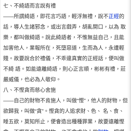
七、不綺語而言說有禮
——所謂綺語，即花言巧語，輕浮無禮，說不
正經
的
話，導人生諸邪念，或出言戲弄，胡亂開口，以為 取
樂，都叫做綺語。說此綺語者，不惟無益自己，且能
加害他人，業報所在，死墮惡道，生而為人，永遭輕
賤。故要說合於禮儀，不乖違真實的正經話，便叫做
不綺 語。如能遠離綺語，則心正言順，彬彬有禮，莊
嚴威儀，也必為人敬仰。
八、不慳貪而慈心舍施
——自己的財物不肯施人，叫做“慳”，他人的財物，但
欲歸我，叫做“貪”。慳貪的人追求財、色、 名、食、
睡五欲，莫知所止，便會造出種種罪業，故要遠離慳