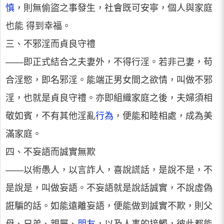
慎
，則無偷盜之事發生，社會既可安寧，個人與家庭
也能 得到幸福。
三、不邪淫而貞良守禮
——即正式結合之夫妻外，不得行淫。若非己妻，苟
合淫慾，即名邪淫。能端正男女間之欲情，叫做不邪
淫，也就是貞良守禮。亦即組織家庭之後，夫婦須相
敬如賓，不有其他淫亂
行為
，便能和睦相處，成為美
滿家庭。
四、不妄語而誠實無欺
——以術愚人，以言詐人，喜說謊話，是說不是，不
是說是，叫做妄語。不妄語就是說話誠實，不說虛偽
誑騙的話。如能遠離妄語，便能做到誠實不欺，則父