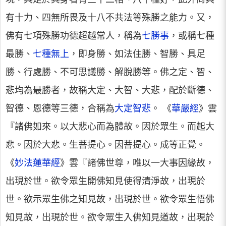
有十力、四無所畏及十八不共法等殊勝之能力。又，
佛有七項殊勝功德超越常人，稱為
七勝事
，或稱七種
最勝、
七種無上
，即身勝、如法住勝、智勝、具足
勝、行處勝、不可思議勝、解脫勝等。佛之定、智、
悲均為最勝者，故稱大定、大智、大悲，配於斷德、
智德、恩德等三德，合稱為
大定智悲
。 《
華嚴經
》雲
『諸佛如來。以大悲心而為體故。因於眾生。而起大
悲。因於大悲。生菩提心。因菩提心。成等正覺。
《
妙法蓮華經
》雲『諸佛世尊，唯以一大事因緣故，
出現於世。欲令眾生開佛知見使得清淨故，出現於
世。欲示眾生佛之知見故，出現於世。欲令眾生悟佛
知見故，出現於世。欲令眾生入佛知見道故，出現於