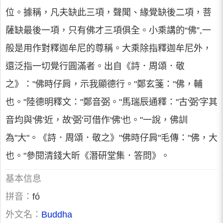
位。據稱，凡夫缺此三項，聲聞、緣覺缺後二項，菩
薩缺最後一項，只有佛才三項俱全。小乘講的“佛”,一
般是用作對釋迦牟尼的尊稱。大乘除指釋迦牟尼外，
還泛指一切覺行圓滿者。出自《詩．周頌．敬
之》："佛時仔肩，示我顯德行。"鄭玄箋："佛，輔
也。"陸德明釋文："鄭音弼。"馬瑞辰通釋："古'弼'字其
音均與'佛'近，故'弼'可借作'佛'也。"一說，佛訓
為"大"。《詩．周頌．敬之》"佛時仔肩"毛傳："佛，大
也。"參閱清錢大昕《潛研堂集．答問》。
基本信息
拼音：
fó
外文名：
Buddha