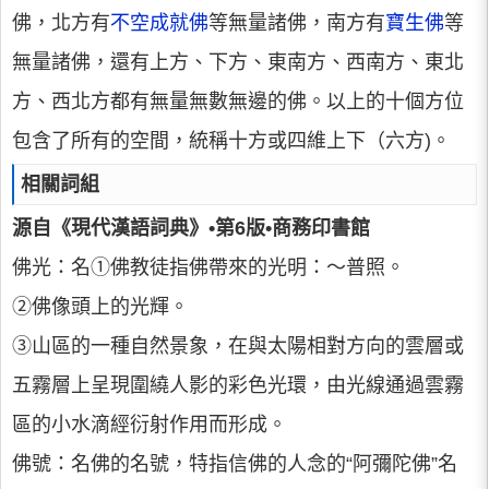
佛，北方有
不空成就佛
等無量諸佛，南方有
寶生佛
等
無量諸佛，還有上方、下方、東南方、西南方、東北
方、西北方都有無量無數無邊的佛。以上的十個方位
包含了所有的空間，統稱十方或四維上下（六方)。
相關詞組
源自《現代漢語詞典》•第6版•商務印書館
佛光：名①佛教徒指佛帶來的光明：～普照。
②佛像頭上的光輝。
③山區的一種自然景象，在與太陽相對方向的雲層或
五霧層上呈現圍繞人影的彩色光環，由光線通過雲霧
區的小水滴經衍射作用而形成。
佛號：名佛的名號，特指信佛的人念的“阿彌陀佛”名