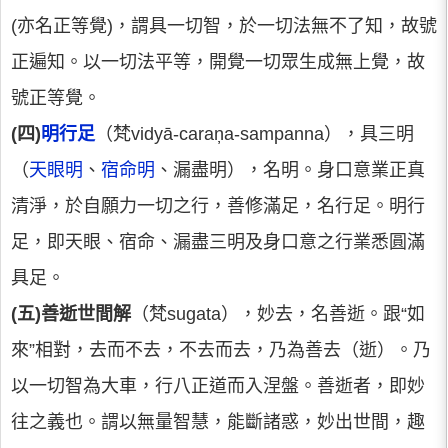
(亦名正等覺)，謂具一切智，於一切法無不了知，故號
正遍知。以一切法平等，開覺一切眾生成無上覺，故
號正等覺。
(四)
明行足
（梵vidyā-caraņa-sampanna），具三明
（
天眼明
、
宿命明
、漏盡明），名明。身口意業正真
清淨，於自願力一切之行，善修滿足，名行足。明行
足，即天眼、宿命、漏盡三明及身口意之行業悉圓滿
具足。
(五)善逝世間解
（梵sugata），妙去，名善逝。跟“如
來”相對，去而不去，不去而去，乃為善去（逝）。乃
以一切智為大車，行八正道而入涅盤。善逝者，即妙
往之義也。謂以無量智慧，能斷諸惑，妙出世間，趣