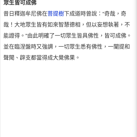
眾生皆可成佛
昔日釋迦牟尼佛在
菩提樹
下成道時曾說：“奇哉，奇
哉！大地眾生皆有如來智慧德相，但以妄想執著，不
能證得。”由此明確了一切眾生皆具佛性，皆可成佛。
並在臨涅盤時又強調，一切眾生悉有佛性，一闡提和
聲聞、辟支都當得成大覺佛果。