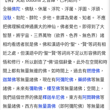
【佛】梵語 buddha 之音譯，巴利語同。
全稱
佛陀
、佛馱、休屠、浮陀、浮屠、浮圖、浮頭、
沒馱
、勃陀、馞陀、步他。意譯為覺者、知者。 不應
把佛理解成神通廣大的神仙，佛者覺也。即得到了大
智慧，將宇宙、三界萬物（欲界、色界、無色界）諸
相均看透者就是佛。佛和漢語中的“聖”、“賢”等詞有相
近之處，但漢語中的“聖”“賢”等詞尚不足以形容佛的覺
悟和修行，所以創造了“佛”這個辭彙。此外在空間和時
間上都有無量無邊的佛。如時間上，過去有
燃燈佛
，
迦葉佛
等無量諸佛，現在有
阿彌陀佛
，
藥師佛
等無量
諸佛，未來有
彌勒佛
，
樓至佛
等無量諸佛；空間上，
我們這個世界的佛是
釋迦牟尼佛
，東方有
阿閦鞞佛
等
無量諸佛，西方有
無量壽佛
（即阿彌陀佛）等無量諸