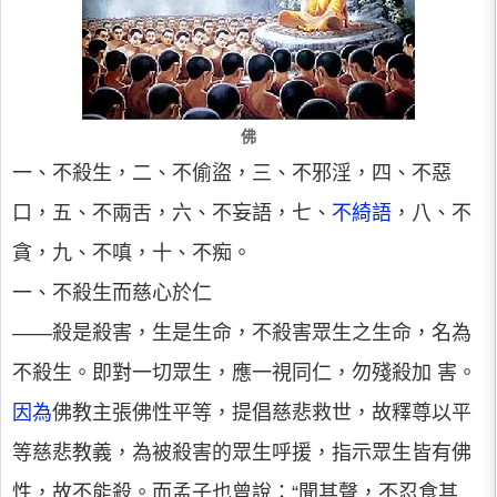
佛
一、不殺生，二、不偷盜，三、不邪淫，四、不惡
口，五、不兩舌，六、不妄語，七、
不綺語
，八、不
貪，九、不嗔，十、不痴。
一、不殺生而慈心於仁
——殺是殺害，生是生命，不殺害眾生之生命，名為
不殺生。即對一切眾生，應一視同仁，勿殘殺加 害。
因為
佛教主張佛性平等，提倡慈悲救世，故釋尊以平
等慈悲教義，為被殺害的眾生呼援，指示眾生皆有佛
性，故不能殺。而孟子也曾說：“聞其聲，不忍食其