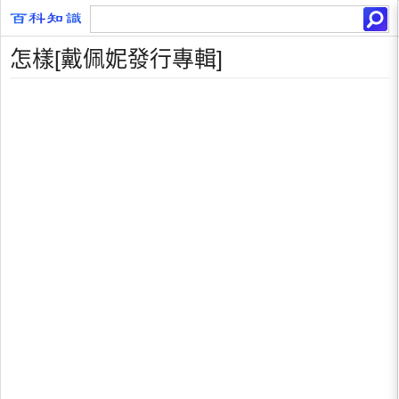
怎樣[戴佩妮發行專輯]