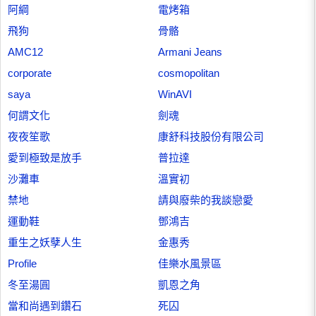
阿綱
電烤箱
飛狗
骨骼
AMC12
Armani Jeans
corporate
cosmopolitan
saya
WinAVI
何謂文化
劍魂
夜夜笙歌
康舒科技股份有限公司
愛到極致是放手
普拉達
沙灘車
溫實初
禁地
請與廢柴的我談戀愛
運動鞋
鄧鴻吉
重生之妖孽人生
金惠秀
Profile
佳樂水風景區
冬至湯圓
凱恩之角
當和尚遇到鑽石
死囚