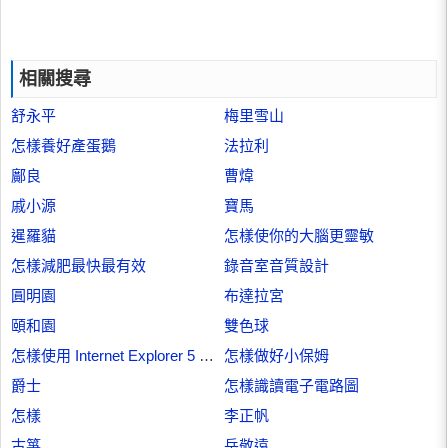
相關搜尋
舒永平
梅里雪山
怎樣養好產蛋鵝
法拉利
鄺良
曹煒
戚小源
寶馬
暹羅貓
怎樣使你的大腦更靈敏
怎樣減肥最快最有效
錄音室音質設計
圓明園
布達拉宮
頤和園
雙色球
怎樣使用 Internet Explorer 5 瀏覽器
怎樣做好小保姆
爵士
怎樣識讀電子電路圖
怎樣
李正帆
古箏
岳敬遠