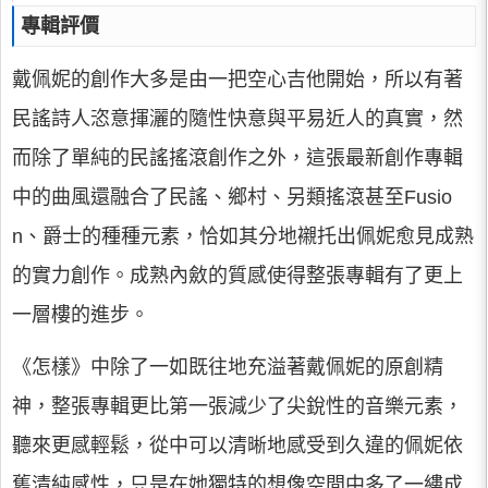
專輯評價
戴佩妮的創作大多是由一把空心吉他開始，所以有著
民謠詩人恣意揮灑的隨性快意與平易近人的真實，然
而除了單純的民謠搖滾創作之外，這張最新創作專輯
中的曲風還融合了民謠、鄉村、另類搖滾甚至Fusio
n、爵士的種種元素，恰如其分地襯托出佩妮愈見成熟
的實力創作。成熟內斂的質感使得整張專輯有了更上
一層樓的進步。
《怎樣》中除了一如既往地充溢著戴佩妮的原創精
神，整張專輯更比第一張減少了尖銳性的音樂元素，
聽來更感輕鬆，從中可以清晰地感受到久違的佩妮依
舊清純感性，只是在她獨特的想像空間中多了一縷成