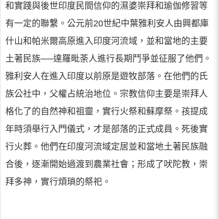
和實踐與後世印度民間信仰的濕婆崇拜和瑜伽修習等
有一定的聯繫。公元前20世紀中葉雅利安人由興都庫
什山和帕米爾高原進入印度河流域，並和當地的主要
土著民族──達羅毗荼人進行長期鬥爭並征服了他們。
雅利安人在進入印度以前原是遊牧部落。在他們的氏
族公社中，父權占統治地位。宗教信仰主要是崇拜人
格化了的自然神和祖靈，實行火祭和蘇摩祭。孩提成
年時須舉行入門儀式，才是部落的正式成員。死後實
行火葬。他們在印度河流域定居並和當地土著民族融
合後，逐漸開始過渡到農業社會；形成了吠陀教，崇
拜多神，實行煩瑣的祭祀。