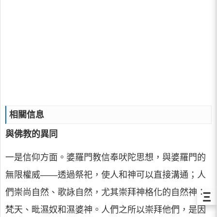
相關信息
與佛教的異同
一是信仰方面。婆羅門教信奉吠陀思想，與婆羅門的
無限權威——透過祭祀，使人和神可以直接溝通；人
們崇尚自然、歌詠自然，尤其崇拜神格化的自然神：
Ξ
梵天、毗濕奴和濕婆神。人們之所以崇拜他們，是因