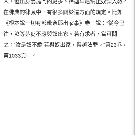
人，但出身婆羅門的更多。釋迦牟尼禁止奴隸入教。
在佛典的律藏中，有很多關於這方面的規定。比如
《根本說一切有部毗奈耶出家事》卷三說：“從今已
往，汝等苾芻不應與奴出家。若有求者，當可問
之：‘汝是奴不䲁’若與奴出家，得越法罪。”第23卷，
第1033頁中。