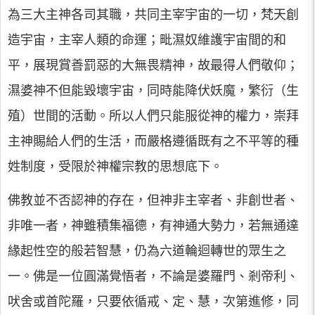
為三大主神各司其職，共同主宰宇宙的一切，梵天創
造宇宙，主宰人類的命運；毗濕奴維護宇宙間的和
平，展現賞善罰惡的大無畏精神，故最得人們敬仰；
濕婆神不但能毀壞宇宙，同時能降伏妖魔，繁衍（生
殖）世間的活動。所以人們只能服從神的權力，崇拜
主神賜給人們的生活，而嚴格遵循既有之不平等的種
姓制度，受限於神權宗教的思想底下。
佛教並不否認神的存在，但神非主宰者、非創世者、
非唯一者，神雖積集福德，有神通大勢力，若無通達
緣起性空的般若智慧，仍為六道輪迴轉世的眾生之
一。佛是一位圓滿覺悟者，不論是婆羅門、剎帝利、
吠舍或首陀羅，只要依循戒、定、慧，次第進修，同