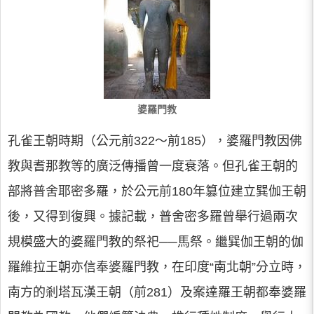
婆羅門教
孔雀王朝時期（公元前322～前185），婆羅門教因佛
教與耆那教等的廣泛傳播曾一度衰落。但孔雀王朝的
部將普舍耶密多羅，於公元前180年篡位建立巽伽王朝
後，又得到復興。據記載，普舍密多羅曾舉行過兩次
規模盛大的婆羅門教的祭祀──馬祭。繼巽伽王朝的伽
羅維拉王朝亦信奉婆羅門教，在印度“南北朝”分立時，
南方的剎塔瓦漢王朝（前281）及案達羅王朝都奉婆羅