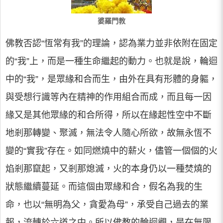
婆羅門教
佛教否認“恆常有我”的理論，認為業力並非依附在固定
的“我”上，而是一種生命繼起的動力。也就是說，輪迴
中的“我”，是眾緣和合而生，由外在具有形體的身軀，
與受想行識等內在精神的作用組合而成，而且每一因
緣又是其他眾緣的和合所得，所以在緣起性空中不斷
地剎那轉變、聚滅，無法令人隨心所欲，故無永恆不
變的“實我”存在。如同燃燒中的薪火，儘管一個個的火
焰剎那竄起，又剎那熄滅，火的本身仍以一種焚燒的
狀態繼續蔓延。而這個由眾緣和合，假名為我的生
命，也以“無明為父，貪愛為母”，承受自己過去的業
報，流轉於六道之中。所以佛教的輪迴觀，是在無限