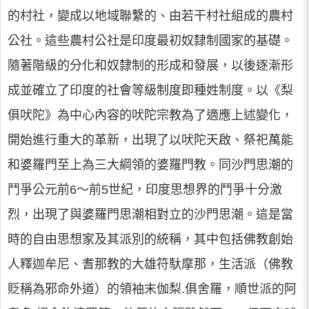
的村社，變成以地域聯繫的、由若干村社組成的農村
公社。這些農村公社是印度最初奴隸制國家的基礎。
隨著階級的分化和奴隸制的形成和發展，以後逐漸形
成並確立了印度的社會等級制度即種姓制度。以《梨
俱吠陀》為中心內容的吠陀宗教為了適應上述變化，
開始進行重大的革新，出現了以吠陀天啟、祭祀萬能
和婆羅門至上為三大綱領的婆羅門教。同沙門思潮的
鬥爭公元前6～前5世紀，印度思想界的鬥爭十分激
烈，出現了與婆羅門思潮相對立的沙門思潮。這是當
時的自由思想家及其派別的統稱，其中包括佛教創始
人釋迦牟尼、耆那教的大雄符馱摩那，生活派（佛教
貶稱為邪命外道）的領袖末伽梨.俱舍羅，順世派的阿