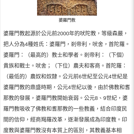
婆羅門教
婆羅門教起源於公元前2000年的吠陀教，等級森嚴，
把人分為4種姓氏：婆羅門，剎帝利，吠舍，首陀羅。
婆羅門：（最高的）教士和學者。剎帝利：（下個）
貴族和戰士。吠舍；（下位）農夫和客商。首陀羅：
（最低的）農奴和奴隸。公元前6世紀至公元4世紀是
婆羅門教的鼎盛時期，公元4世紀以後，由於佛教和耆
那教的發展，婆羅門教開始衰弱。公元8、9世紀，婆
羅門教吸收了佛教和耆那教的一些教義，結合印度民
間的信仰，經商羯羅改革，逐漸發展成為印度教。印
度教與婆羅門教沒有本質上的區別，其教義基本相