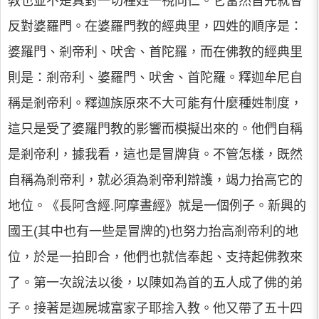
教也並不是真對一切種姓一視同仁。它當然首先就會
反對婆羅門。在婆羅門教的經典里，四姓的順序是：
婆羅門、剎帝利、吠舍、首陀羅，而在佛教的經典里
則是：剎帝利、婆羅門、吠舍、首陀羅。釋迦牟尼自
稱是剎帝利。釋迦族原來不大可能有什麼種姓制度，
這只是受了婆羅門教的影響而模擬出來的。他們自稱
是剎帝利，據我看，這也是冒牌貨。不管怎樣，既然
自稱為剎帝利，就必須為剎帝利辯護，竭力抬高它的
地位。《長阿含經.阿摩晝經》就是一個例子。新興的
國王(其中也有一些是冒牌的)也努力抬高剎帝利的地
位，於是一拍即合，他們也就信奉起、支持起佛教來
了。第一次說法以後，以陳如為首的五人成了佛的弟
子。接著是迦屍城富家子耶捨入教。他又帶了五十四