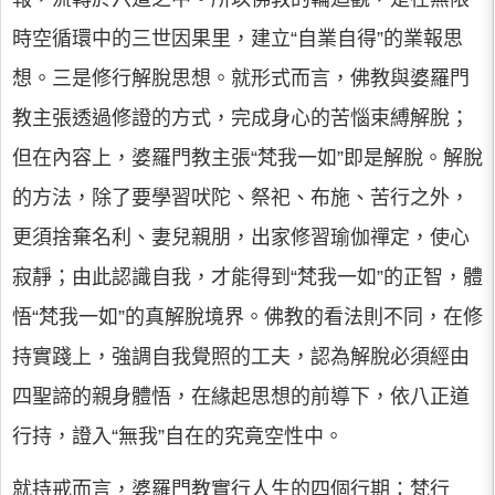
時空循環中的三世因果里，建立“自業自得”的業報思
想。三是修行解脫思想。就形式而言，佛教與婆羅門
教主張透過修證的方式，完成身心的苦惱束縛解脫；
但在內容上，婆羅門教主張“梵我一如”即是解脫。解脫
的方法，除了要學習吠陀、祭祀、布施、苦行之外，
更須捨棄名利、妻兒親朋，出家修習瑜伽禪定，使心
寂靜；由此認識自我，才能得到“梵我一如”的正智，體
悟“梵我一如”的真解脫境界。佛教的看法則不同，在修
持實踐上，強調自我覺照的工夫，認為解脫必須經由
四聖諦的親身體悟，在緣起思想的前導下，依八正道
行持，證入“無我”自在的究竟空性中。
就持戒而言，婆羅門教實行人生的四個行期：梵行