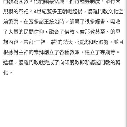
門教為國教。他們編纂法典，推行種姓制度，舉行大
規模的祭祀。4世紀笈多王朝崛起後，婆羅門教文化空
前繁榮。在笈多諸王統治時，編纂了很多經書、吸收
了大量的民間信仰，融合了佛教、耆那教甚至、的思
想內容，崇拜“三神一體”的梵天、濕婆和毗濕努，並且
根據對主神的崇拜創立了各種教派，建立了寺廟等。
這樣，婆羅門教就完成了向印度教即新婆羅門教的轉
化。