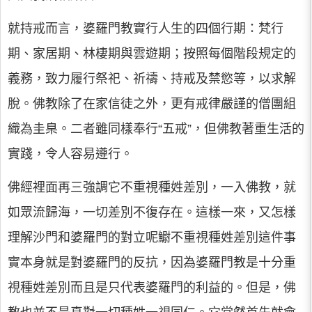
就持戒而言，婆羅門教實行人生的四個行期：梵行
期、家居期、林棲期與雲遊期；按照每個階段規定的
義務，致力履行祭祀、祈禱、持戒及禁慾等，以求解
脫。佛教除了在家信徒之外，更有戒律嚴謹的僧團組
織為圭臬。二者雖同樣奉行“五戒”，但佛教著重生活的
實踐，令人容易遵行。
佛經裡面再三強調它不重視種姓差別，一入佛教，就
如眾流歸海，一切差別不復存在。這樣一來，又怎樣
理解沙門和婆羅門的對立呢䲁不重視種姓差別這件事
實本身就是對婆羅門的反抗，因為婆羅門教是十分重
視種姓差別而且是只代表婆羅門的利益的。但是，佛