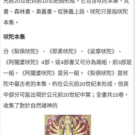
元前20世紀到前10世紀間形成，它包含吠陀本集、梵
書、森林書、奧義書。從狹義上說，吠陀只是指吠陀
本集。
吠陀本集
分《梨俱吠陀》、《耶柔吠陀》、《娑摩吠陀》、
《阿闥婆吠陀》4部。這4部書又可分為兩組，前3部是
一組，《阿闥婆吠陀》是另一組。《梨俱吠陀》是吠
陀中最古老的本集，約在公元前20世紀末形成，但其
中部分可能出現於公元前20世紀中葉；全書共10卷，
收集了對於自然諸神的