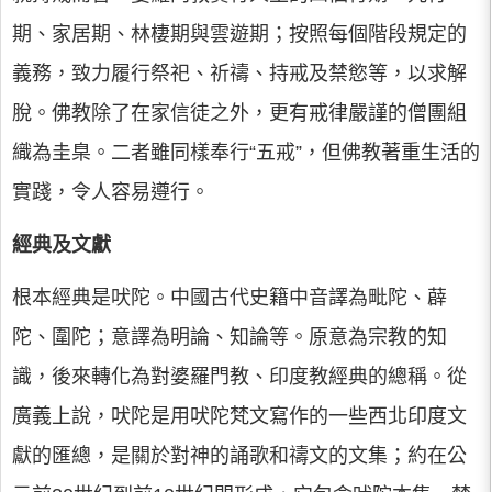
期、家居期、林棲期與雲遊期；按照每個階段規定的
義務，致力履行祭祀、祈禱、持戒及禁慾等，以求解
脫。佛教除了在家信徒之外，更有戒律嚴謹的僧團組
織為圭臬。二者雖同樣奉行“五戒”，但佛教著重生活的
實踐，令人容易遵行。
經典及文獻
根本經典是吠陀。中國古代史籍中音譯為毗陀、薜
陀、圍陀；意譯為明論、知論等。原意為宗教的知
識，後來轉化為對婆羅門教、印度教經典的總稱。從
廣義上說，吠陀是用吠陀梵文寫作的一些西北印度文
獻的匯總，是關於對神的誦歌和禱文的文集；約在公