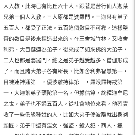
人入教，此時已有比丘六十人。跟著是苦行仙人迦葉
兄弟三個人入教，三人原都是婆羅門。三迦葉有弟子
五百人，都受了正法。五百這個數目不可靠，這樣整
齊的數目是後來捏造出來的。在王舍城竹林，又收舍
利弗、大目犍連為弟子。後來成了如來佛的大弟子，
二人也都是婆羅門。總之是弟子越受越多。僧伽形成
了。而且諸大弟子各有所長，比如舍利弗智慧第一，
目犍連神通第一，優波離持律第一，羅睺羅持戒第
一，大迦葉弟子頭陀第一名，但據估算，終釋迦牟尼
之世，弟子也不過五百人。從社會地位來看，他確實
收了一些低級種姓的人，比如大弟子優波離就出身剃
頭匠，弟子中還有淫女、強盜、殺人犯、商人、獵