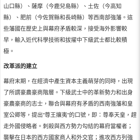
山口縣）、薩摩（今鹿兒島縣）、土佐（今高知
縣）、肥前（今佐賀縣和長崎縣）等西南部強藩。這
些藩國在歷史上與幕府矛盾較深，接受海外影響較
早，輸入近代科學技術和拔擢中下級武士都比較積
極。
改革派的建立
幕府末期，在經濟中產生資本主義萌芽的同時，出現
了所謂豪農豪商階層。下級武士中的革新勢力和出身
豪農豪商的志士，聯合與幕府有矛盾的西南強藩和皇
室公卿等，提出"尊王攘夷"的口號，即：尊奉天皇，趕
走外國侵略者。刺殺與西方勢力勾結的幕府當權者；
襲擊在日本的西方國家商人和外交官；進攻西方列強