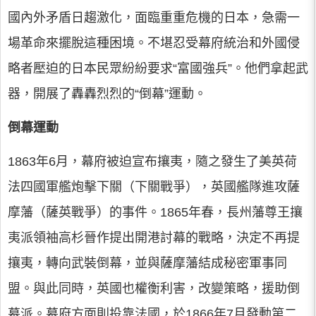
國內外矛盾日趨激化，面臨重重危機的日本，急需一
場革命來擺脫這種困境。不堪忍受幕府統治和外國侵
略者壓迫的日本民眾紛紛要求“富國強兵”。他們拿起武
器，開展了轟轟烈烈的“倒幕”運動。
倒幕運動
1863年6月，幕府被迫宣布攘夷，隨之發生了美英荷
法四國軍艦炮擊下關（下關戰爭），英國艦隊進攻薩
摩藩（薩英戰爭）的事件。1865年春，長州藩尊王攘
夷派領袖高杉晉作提出開港討幕的戰略，決定不再提
攘夷，轉向武裝倒幕，並與薩摩藩結成秘密軍事同
盟。與此同時，英國也權衡利害，改變策略，援助倒
幕派。幕府方面則投靠法國，於1866年7月發動第二