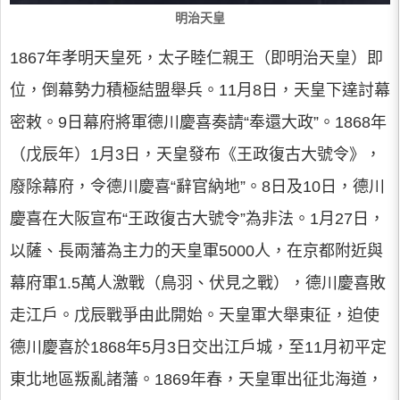
明治天皇
1867年孝明天皇死，太子睦仁親王（即明治天皇）即
位，倒幕勢力積極結盟舉兵。11月8日，天皇下達討幕
密敕。9日幕府將軍德川慶喜奏請“奉還大政”。1868年
（戊辰年）1月3日，天皇發布《王政復古大號令》，
廢除幕府，令德川慶喜“辭官納地”。8日及10日，德川
慶喜在大阪宣布“王政復古大號令”為非法。1月27日，
以薩、長兩藩為主力的天皇軍5000人，在京都附近與
幕府軍1.5萬人激戰（鳥羽、伏見之戰），德川慶喜敗
走江戶。戊辰戰爭由此開始。天皇軍大舉東征，迫使
德川慶喜於1868年5月3日交出江戶城，至11月初平定
東北地區叛亂諸藩。1869年春，天皇軍出征北海道，