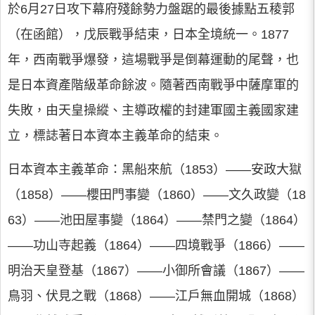
於6月27日攻下幕府殘餘勢力盤踞的最後據點五稜郭
（在函館），戊辰戰爭結束，日本全境統一。1877
年，西南戰爭爆發，這場戰爭是倒幕運動的尾聲，也
是日本資產階級革命餘波。隨著西南戰爭中薩摩軍的
失敗，由天皇操縱、主導政權的封建軍國主義國家建
立，標誌著日本資本主義革命的結束。
日本資本主義革命：黑船來航（1853）——安政大獄
（1858）——櫻田門事變（1860）——文久政變（18
63）——池田屋事變（1864）——禁門之變（1864）
——功山寺起義（1864）——四境戰爭（1866）——
明治天皇登基（1867）——小御所會議（1867）——
鳥羽、伏見之戰（1868）——江戶無血開城（1868）