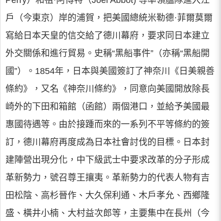
Perry）和祖·阿博特（Joel Abbot) 等率領艦隊進入江
戶（今東京）岸的浦賀，把美國總統米勒德·菲爾莫爾
寫給日本天皇的信交給了德川幕府，要求同日本建立
外交關係和進行貿易。史稱“黑船事件”（亦稱“黑船開
國”）。1854年，日本與美國簽訂了神奈川《日美親善
條約》，又名《神奈川條約》，同意向美國開放除長
崎外的下田和箱館（函館）兩個港口，並給予美國最
惠國待遇等。由於接踵而來的一系列不平等條約的簽
訂，德川幕府再度成為日本社會討伐的目標。日本封
建陣營出現分化，中下級武士中要求改革的分子形成
革新勢力，號召尊王攘夷。革新勢力的代表人物有吉
田松陰、高杉晉作、大久保利通、木戶孝允、西鄉隆
盛、橫井小楠、大村益次郎等，主要集中在長州（今