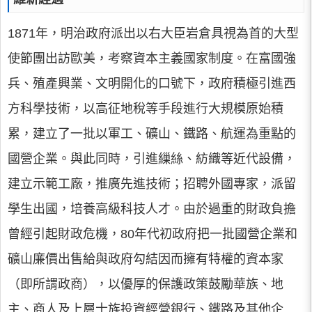
1871年，明治政府派出以右大臣岩倉具視為首的大型
使節團出訪歐美，考察資本主義國家制度。在富國強
兵、殖產興業、文明開化的口號下，政府積極引進西
方科學技術，以高征地稅等手段進行大規模原始積
累，建立了一批以軍工、礦山、鐵路、航運為重點的
國營企業。與此同時，引進繅絲、紡織等近代設備，
建立示範工廠，推廣先進技術；招聘外國專家，派留
學生出國，培養高級科技人才。由於過重的財政負擔
曾經引起財政危機，80年代初政府把一批國營企業和
礦山廉價出售給與政府勾結因而擁有特權的資本家
（即所謂政商），以優厚的保護政策鼓勵華族、地
主、商人及上層士族投資經營銀行、鐵路及其他企