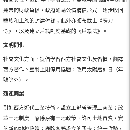
相互交往，但仍存在等級之分；為減輕因“版籍奉還”而
連帶的財政負擔，政府通過公債補償形式，逐步收回
華族和士族的封建俸祿；此外亦頒布武士《廢刀
令》，以及建立戶籍制度基礎的《戶籍法》。
文明開化
社會文化方面，提倡學習西方社會文化及習慣，翻譯
西方著作。歷制上則停用陰曆，改用太陽曆計日（年
號除外）。
殖產興業
引進西方近代工業技術，設立工部省管理工商業；改
革土地制度，廢除原有土地政策，許可土地買賣，實
施新的地稅政策；廢除各藩設立的關卡；統一貨幣，