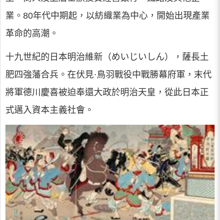
業。80年代中期起，以紡織業為中心，開始出現產業
革命的高潮。
十九世紀的日本明治維新（めいじいしん），薩長土
肥四強藩合兵。在伏見·鳥羽戰役中戰勝幕府軍，末代
將軍德川慶喜被迫奉還大政於明治天皇，從此日本正
式邁入資本主義社會。