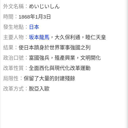
外文名稱：
めいじいしん
時間：
1868年1月3日
發生地點：
日本
主要人物：
坂本龍馬
，大久保利通，睦仁天皇
結果：
使日本躋身於世界軍事強國之列
政治口號：
富國強兵，殖產興業，文明開化
改革性質：
全面西化與現代化改革運動
局限性：
保留了大量的封建殘餘
改革方式：
脫亞入歐