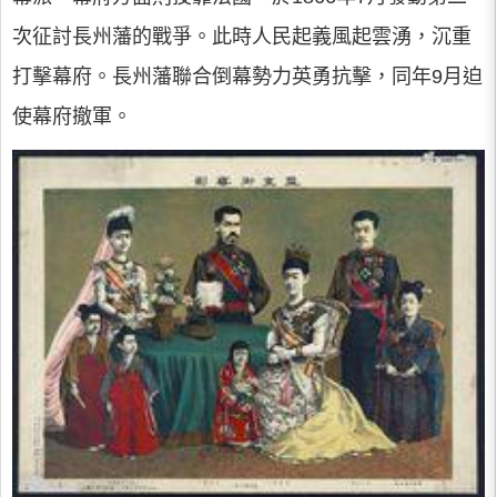
次征討長州藩的戰爭。此時人民起義風起雲湧，沉重
打擊幕府。長州藩聯合倒幕勢力英勇抗擊，同年9月迫
使幕府撤軍。