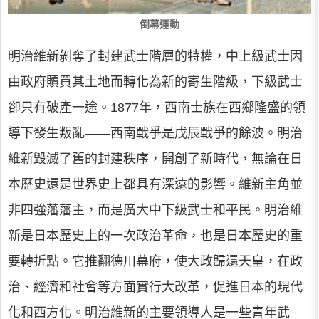
倒幕運動
明治維新剝奪了封建武士階層的特權，中上級武士因
由政府贖買其土地而轉化為新的寄生階級，下級武士
卻只有破產一途。1877年，西南士族在西鄉隆盛的領
導下發生叛亂——西南戰爭是戊辰戰爭的餘波。明治
維新毀滅了舊的封建秩序，開創了新時代，無論在日
本歷史還是世界史上都具有深遠的影響。維新主角並
非四強藩藩主，而是廣大中下級武士和平民。明治維
新是日本歷史上的一次政治革命，也是日本歷史的重
要轉折點。它推翻德川幕府，使大政歸還天皇，在政
治、經濟和社會等方面實行大改革，促進日本的現代
化和西方化。明治維新的主要領導人是一些青年武