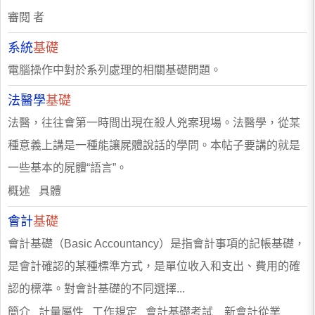
審閱 者
系統
基礎
電腦操作中對於系列處理的相關基礎問題。
法醫學
基礎
法醫，往往會第一時間出現在殺人兇案現場。法醫學，從某
種意義上講是一種能讓屍體說話的學問。本帖子要講的就是
一些基本的屍體“語言”。
概述 具體
會計
基礎
會計基礎（Basic Accountancy）是指會計事項的記帳基礎，
是會計確認的某種標準方式，是單位收入和支出、費用的確
認的標準。對會計基礎的不同選擇...
簡介 計量屬性 工作規定 會計基礎考試 新會計從業