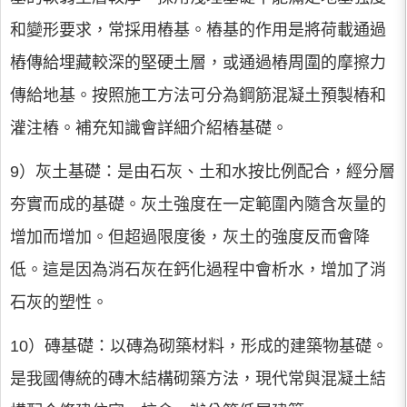
和變形要求，常採用樁基。樁基的作用是將荷載通過
樁傳給埋藏較深的堅硬土層，或通過樁周圍的摩擦力
傳給地基。按照施工方法可分為鋼筋混凝土預製樁和
灌注樁。補充知識會詳細介紹樁基礎。
9）灰土基礎：是由石灰、土和水按比例配合，經分層
夯實而成的基礎。灰土強度在一定範圍內隨含灰量的
增加而增加。但超過限度後，灰土的強度反而會降
低。這是因為消石灰在鈣化過程中會析水，增加了消
石灰的塑性。
10）磚基礎：以磚為砌築材料，形成的建築物基礎。
是我國傳統的磚木結構砌築方法，現代常與混凝土結