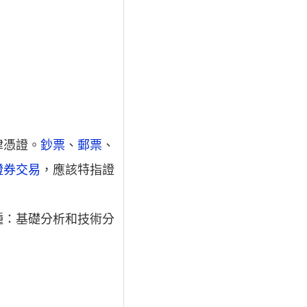
律憑證。
鈔票
、
郵票
、
證券交易
，應該特指證
種：基礎分析和技術分