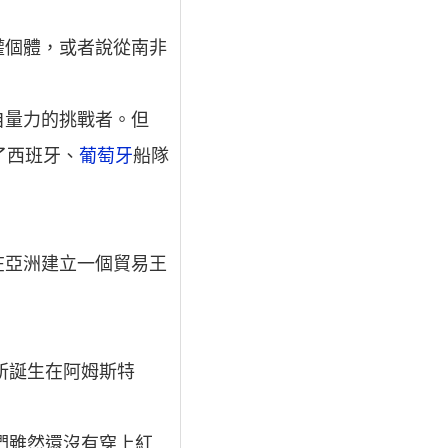
權個體，或者說從南非
自量力的挑戰者。但
了西班牙、
葡萄牙
船隊
在亞洲建立一個貿易王
所誕生在阿姆斯特
們雖然還沒有穿上紅