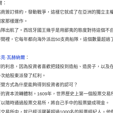
爾：
協商簽訂條約，發動戰爭，這樣它就成了在亞洲的獨立主
國家那樣運作。
船隊出航了。西班牙國王幾乎是用鄙夷的態度對待這個不
間裡，它每年都向海外派出50支商船隊，這個數量超過
克·瓦赫納爾
：
何的利息，因為投資者喜歡把錢投到造船、造房子，以及
一次給股東派發了紅利。
經營方式為什麼能夠得到投資者的認可？
的資本流轉體制。1609年，世界歷史上第一個股票交易
可以隨時通過股票交易所，將自己手中的股票變成現金。
交易所中，就已經活躍著超過1000名的股票經紀人。他