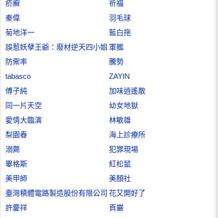
疥癬
祈福
秦偉
羽毛球
菊地洋一
藍白拖
誤惹妖孽王爺：廢材逆天四小姐
軍艦
防禦率
騰勢
tabasco
ZAYIN
傅子純
加味逍遙散
同一片天空
幼女地獄
愛情大臨演
林敏雄
梨園春
海上診療所
溺斃
犯罪現場
畢格斯
紅松鼠
美甲師
美顏社
臺灣積體電路製造股份有限公司
花又開好了
許慶祥
頁巖