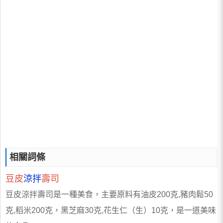
相關詞條
豆皮
涼拌
壽司
豆皮涼拌壽司是一種美食，主要原料有油皮200克,豬肉鬆50
克,稻米200克，黑芝麻30克,花生仁（生）10克，是一道美味