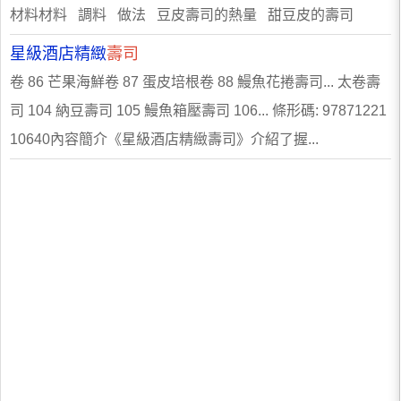
材料材料 調料 做法 豆皮壽司的熱量 甜豆皮的壽司
星級酒店精緻
壽司
卷 86 芒果海鮮卷 87 蛋皮培根卷 88 鰻魚花捲壽司... 太卷壽
司 104 納豆壽司 105 鰻魚箱壓壽司 106... 條形碼: 97871221
10640內容簡介《星級酒店精緻壽司》介紹了握...