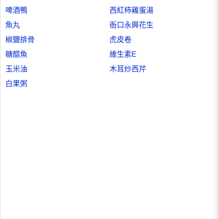
啤酒鴨
西紅柿雞蛋湯
魚丸
衙口永興花生
椒鹽排骨
虎皮卷
糖醋魚
維生素E
玉米油
木耳炒西芹
白果粥