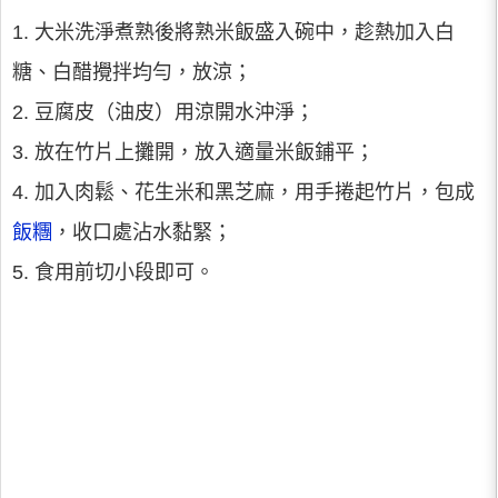
1. 大米洗淨煮熟後將熟米飯盛入碗中，趁熱加入白
糖、白醋攪拌均勻，放涼；
2. 豆腐皮（油皮）用涼開水沖淨；
3. 放在竹片上攤開，放入適量米飯鋪平；
4. 加入肉鬆、花生米和黑芝麻，用手捲起竹片，包成
飯糰
，收口處沾水黏緊；
5. 食用前切小段即可。