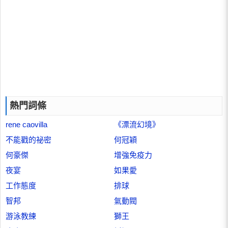
熱門詞條
rene caovilla
《漂流幻境》
不能戳的祕密
何冠穎
何豪傑
增強免疫力
夜宴
如果愛
工作態度
排球
智邦
氣動閥
游泳教練
獅王