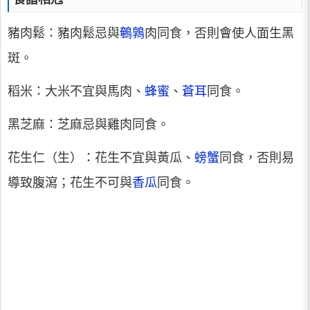
豬肉鬆：豬肉鬆忌與
鵪鶉
肉同食，否則會使人面生黑
斑。
稻米：大米不宜與馬肉、
蜂蜜
、
蒼耳
同食。
黑芝麻：芝麻忌與雞肉同食。
花生仁（生）：花生不宜與黃瓜、
螃蟹
同食，否則易
導致腹瀉；花生不可與
香瓜
同食。