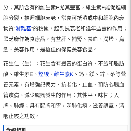
分；其所含有的維生素E尤其豐富，維生素E能促進細
胞分裂，推遲細胞衰老，常食可抵消或中和細胞內衰
物質“
游離基
”的積累，起到抗衰老和延年益壽的作用；
黑芝麻作為食療品，有益肝、補腎、養血、潤燥、烏
髮、美容作用，是極佳的保健美容食品。
花生仁（生）：花生含有豐富的蛋白質、不飽和脂肪
酸、維生素E、
煙酸
、
維生素K
、鈣、鎂、鋅、硒等營
養元素，有增強記憶力、抗老化、止血、預防心腦血
管疾病、減少腸癌發生的作用；其性平，味甘；入
牌、肺經；具有醒牌和胃，潤肺化痰，滋養調氣，清
咽止咳之功效。
食譜相剋