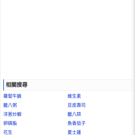
相關搜尋
蘿蔔牛腩
維生素
臘八粥
豆皮壽司
洋蔥炒蝦
臘八蒜
卵磷脂
魚香茄子
花生
夏士蓮