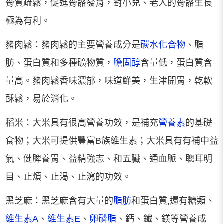
骨質疏鬆，促進骨骼發育，對小兒、老人的骨骼生長
極為有利。
豬肉鬆：豬肉鬆的主要營養成分是
碳水化合物
、脂
肪、蛋白質和多種礦物質，
膽固醇
含量低，蛋白質含
量高。豬肉鬆香味濃郁，味道鮮美，生津開胃，乾軟
酥鬆，易於消化。
稻米：大米具有很高營養功效，是補充
營養素
的基礎
食物；大米可提供豐富B族維生素；大米具有有補中益
氣、健脾養胃、益精強志、和五臟、通血脈、聰耳明
目、止煩、止渴、止瀉的功效。
黑芝麻：黑芝麻含有大量的
脂肪
和蛋白質,還有糖類、
維生素A
、
維生素E
、
卵磷脂
、鈣、鐵、鎂等營養成