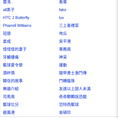
雷洛
香膏
all黑子
fake
HTC J Butterfly
luv
Pharrell Williams
三上香裡菜
冠德
地瓜
姜成
安平港
怪怪怪的妻子
業務員
牙齦腫痛
神采
籃球夏令營
運動
酒杯情
鎧甲勇士激鬥傳
韓信的故事
鬥轉龍珠
樂器介紹
友達以上戀人未滿
司馬南
奇奇顆顆說恐龍
籃球比分
范特西籃球
避風港
金碩珍