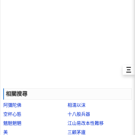
Ξ
相關搜尋
阿彌陀佛
相濡以沫
空杯心態
十八般兵器
魑魅魍魎
江山易改本性難移
美
三顧茅廬