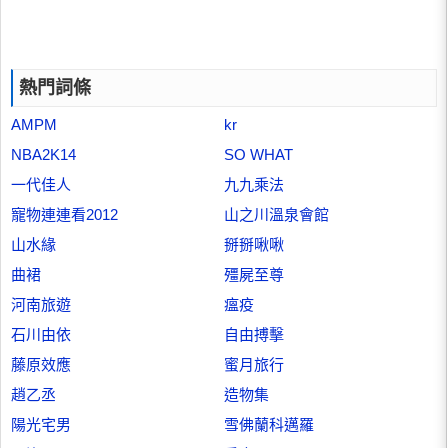
熱門詞條
AMPM
kr
NBA2K14
SO WHAT
一代佳人
九九乘法
寵物連連看2012
山之川溫泉會館
山水緣
掰掰啾啾
曲裙
殭屍至尊
河南旅遊
瘟疫
石川由依
自由搏擊
藤原效應
蜜月旅行
趙乙丞
造物集
陽光宅男
雪佛蘭科邁羅