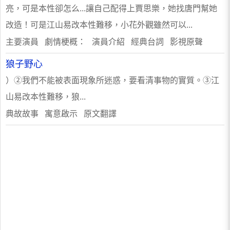
亮，可是本性卻怎么...讓自己配得上賈思樂，她找唐門幫她
改造！可是江山易改本性難移，小花外觀雖然可以...
主要演員 劇情梗概： 演員介紹 經典台詞 影視原聲
狼子野心
）②我們不能被表面現象所迷惑，要看清事物的實質。③江
山易改本性難移，狼...
典故故事 寓意啟示 原文翻譯