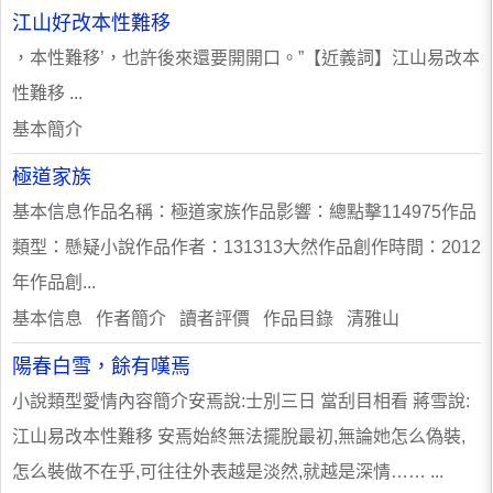
江山好改本性難移
，本性難移’，也許後來還要開開口。”【近義詞】江山易改本
性難移 ...
基本簡介
極道家族
基本信息作品名稱：極道家族作品影響：總點擊114975作品
類型：懸疑小說作品作者：131313大然作品創作時間：2012
年作品創...
基本信息 作者簡介 讀者評價 作品目錄 清雅山
陽春白雪，餘有嘆焉
小說類型愛情內容簡介安焉說:士別三日 當刮目相看 蔣雪說:
江山易改本性難移 安焉始終無法擺脫最初,無論她怎么偽裝,
怎么裝做不在乎,可往往外表越是淡然,就越是深情…… ...