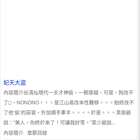
妃天大盜
內容簡介谷清仙現代一天才神偷，一朝穿越，可是，狗改不
了□，NONONO。。。是江山易改本性難移。。。始終改不
了他‘偷’的惡習，外加順手牽羊。。。。於是。。。某侯爺
說：“美人，你終於來了！可讓我好等。”某少爺說...
內容簡介 章節目錄