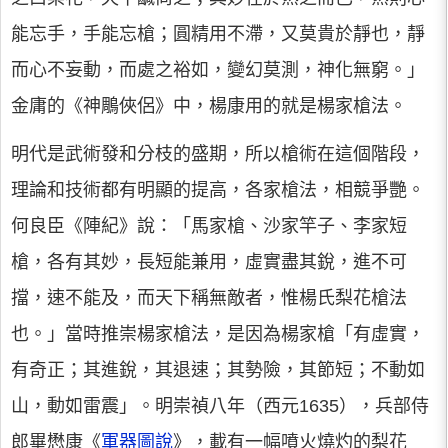
能忘手，手能忘槍；圓精用不滯，又莫貴於靜也，靜
而心不妄動，而處之裕如，變幻莫測，神化無窮。」
金庸的《神鵰俠侶》中，楊康用的就是楊家槍法。
明代是武術發和分枝的盛期，所以槍術在這個階段，
理論和技術都有明顯的提高，各家槍法，相競爭艷。
何良臣《陣紀》說：「馬家槍、沙家竿子、李家短
槍，各有其妙，長短能兼用，虛實盡其銳，進不可
擋，速不能及，而天下稱無敵者，惟楊氏梨花槍法
也。」當時推崇楊家槍法，是因為楊家槍「有虛實，
有奇正；其進銳，其退速；其勢險，其節短；不動如
山，動如雷震」。明崇禎八年（西元1635），兵部侍
郎畢懋康《
軍器圖說
》，載有一幅噴火燒灼的梨花