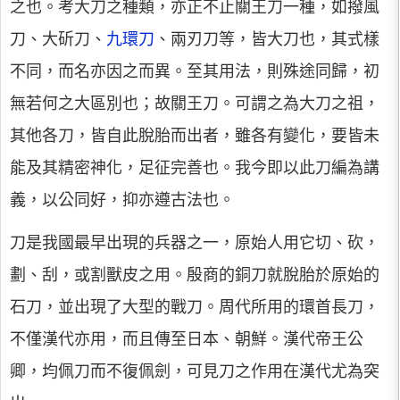
之也。考大刀之種類，亦正不止關王刀一種，如撥風
刀、大斫刀、
九環刀
、兩刃刀等，皆大刀也，其式樣
不同，而名亦因之而異。至其用法，則殊途同歸，初
無若何之大區別也；故關王刀。可謂之為大刀之祖，
其他各刀，皆自此脫胎而出者，雖各有變化，要皆未
能及其精密神化，足征完善也。我今即以此刀編為講
義，以公同好，抑亦遵古法也。
刀是我國最早出現的兵器之一，原始人用它切、砍，
劃、刮，或割獸皮之用。殷商的銅刀就脫胎於原始的
石刀，並出現了大型的戰刀。周代所用的環首長刀，
不僅漢代亦用，而且傳至日本、朝鮮。漢代帝王公
卿，均佩刀而不復佩劍，可見刀之作用在漢代尤為突