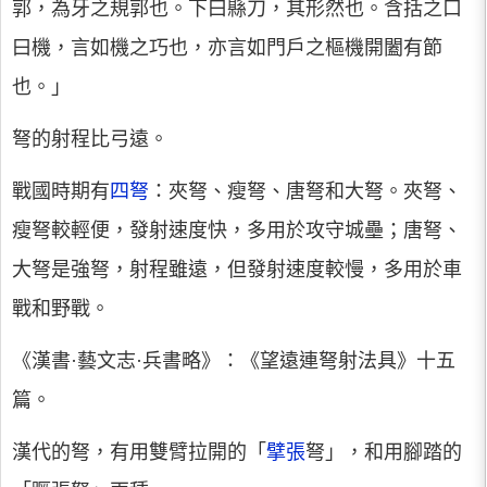
郭，為牙之規郭也。下曰縣刀，其形然也。含括之口
曰機，言如機之巧也，亦言如門戶之樞機開闔有節
也。」
弩的射程比弓遠。
戰國時期有
四弩
：夾弩、瘦弩、唐弩和大弩。夾弩、
瘦弩較輕便，發射速度快，多用於攻守城壘；唐弩、
大弩是強弩，射程雖遠，但發射速度較慢，多用於車
戰和野戰。
《漢書·藝文志·兵書略》：《望遠連弩射法具》十五
篇。
漢代的弩，有用雙臂拉開的「
擘張
弩」，和用腳踏的