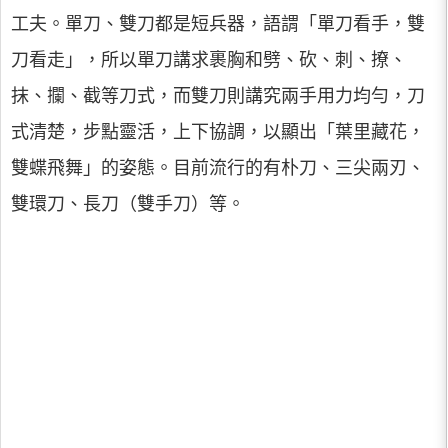
工夫。單刀、雙刀都是短兵器，語謂「單刀看手，雙
刀看走」，所以單刀講求裹胸和劈、砍、刺、撩、
抹、攔、截等刀式，而雙刀則講究兩手用力均勻，刀
式清楚，步點靈活，上下協調，以顯出「葉里藏花，
雙蝶飛舞」的姿態。目前流行的有朴刀、三尖兩刃、
雙環刀、長刀（雙手刀）等。