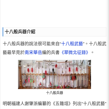
十八般兵器介紹
十八般兵器的說法很可能來自“
十八般武藝
”。十八般武
藝最早見於
南宋
華岳
編的兵書
《翠微北征錄》
。
十八般兵器
明朝福建人謝肇浙編纂的《五雜俎》列出“十八般武藝”