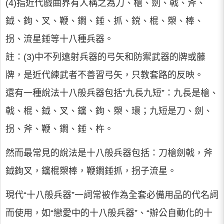
(4)指近代戲曲界有人稱之為刀、槍、劍、戟、斧、
鉞、鉤、叉、鞭、鐧、錘、抓、鎲、棍、槊、棒、
拐、流星錘等十八種兵器。
註：(3)中不列遠射兵器的弓矢和防禦武器的牌或藤
牌，是近代練武者不善習弓矢，只教套路的反映。
還有一種說法十八般兵器包括“九長九短”：九長是槍、
戟、棍、鉞、叉、钂、鉤、槊、環；九短是刀、劍、
拐、斧、鞭、鐧、錘、杵。
然而最常見的說法是十八般兵器包括：刀槍劍戟，斧
鉞鉤叉，钂棍槊棒，鞭鐧錘抓，拐子流星。
現代“十八般兵器”一詞常被作為全套必備用品的代名詞
而使用，如“戀愛中的十八般兵器”、“辦公自動化的十