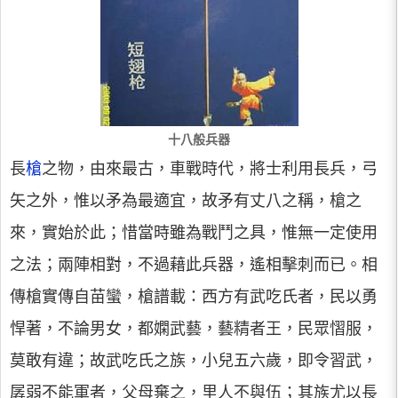
十八般兵器
長
槍
之物，由來最古，車戰時代，將士利用長兵，弓
矢之外，惟以矛為最適宜，故矛有丈八之稱，槍之
來，實始於此；惜當時雖為戰鬥之具，惟無一定使用
之法；兩陣相對，不過藉此兵器，遙相擊刺而已。相
傳槍實傳自苗蠻，槍譜載：西方有武吃氏者，民以勇
悍著，不論男女，都嫻武藝，藝精者王，民眾慴服，
莫敢有違；故武吃氏之族，小兒五六歲，即令習武，
孱弱不能軍者，父母棄之，里人不與伍；其族尤以長