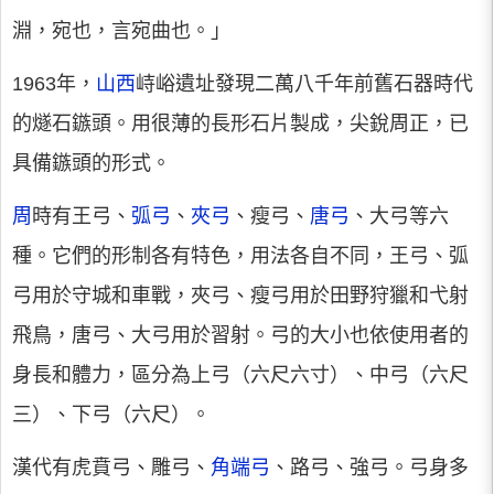
淵，宛也，言宛曲也。」
1963年，
山西
峙峪遺址發現二萬八千年前舊石器時代
的燧石鏃頭。用很薄的長形石片製成，尖銳周正，已
具備鏃頭的形式。
周
時有王弓、
弧弓
、
夾弓
、瘦弓、
唐弓
、大弓等六
種。它們的形制各有特色，用法各自不同，王弓、弧
弓用於守城和車戰，夾弓、瘦弓用於田野狩獵和弋射
飛鳥，唐弓、大弓用於習射。弓的大小也依使用者的
身長和體力，區分為上弓（六尺六寸）、中弓（六尺
三）、下弓（六尺）。
漢代有虎賁弓、雕弓、
角端弓
、路弓、強弓。弓身多