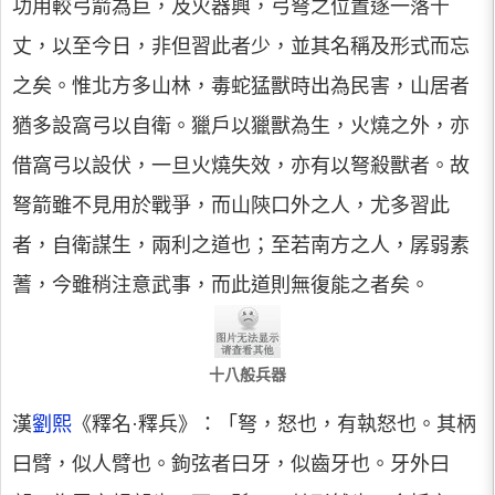
功用較弓箭為巨，及火器興，弓弩之位置遂一落千
丈，以至今日，非但習此者少，並其名稱及形式而忘
之矣。惟北方多山林，毒蛇猛獸時出為民害，山居者
猶多設窩弓以自衛。獵戶以獵獸為生，火燒之外，亦
借窩弓以設伏，一旦火燒失效，亦有以弩殺獸者。故
弩箭雖不見用於戰爭，而山陝口外之人，尤多習此
者，自衛謀生，兩利之道也；至若南方之人，孱弱素
蓍，今雖稍注意武事，而此道則無復能之者矣。
十八般兵器
漢
劉熙
《釋名·釋兵》：「弩，怒也，有執怒也。其柄
曰臂，似人臂也。鉤弦者曰牙，似齒牙也。牙外曰