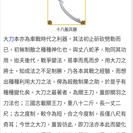
十八般兵器
大
刀
本亦為車戰時代之利器，其法初止斫砍劈勒而
已，初無制敵之種種神化也，與丈八蛇矛，殆同其功
用。迨夫後代，戰爭變法，易車而馬而步，用大刀之
將士，知成法之不足制勝，乃各本其戰之經驗，而想
出種種利用大刀之法，俾為殺敵制果之助，於是乎有
種種變化矣。大刀之最著者，為關王刀，蓋即關羽之
刀法也；三國志載關王刀，重八十二斤，長一丈二
尺；古之度制，較今為短，合之今度制，長僅八尺有
奇耳；今世之大刀，蓋皆彷此，即刀法亦本此而變化