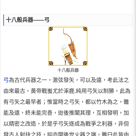
十八般兵器——弓
十八般兵器
弓
為古代兵器之一，激弦發矢，可以及遠，考此法之
由來最古，黃帝戰蚩尤於涿鹿,純用弓矢以制勝，此為
有弓矢之最早者；惟當時之弓矢，都以竹木為之，雖
能及遠，終未能完善，迨後推闡其理，互相發明，加
以精密之改造，於是乎弓矢逐成為戰爭之利器，非但
發古人射抉之技，抑亦開後世火器之端，雖曰此皆由