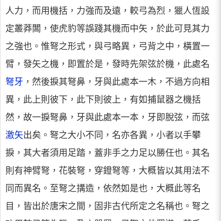
人力，而用機括，力強而及遠，較弓為烈，獵人恆設
定叢莽閶，使虎豹等誤踐其機而中矢，於此可見其力
之強也。惟弩之形式，與弓略異，弓背之中，橫置一
臂，發矢之機，即置於是，發時先架弦於機，此處名
弩牙
，然後捩其弩鼻，牙與此處本一木，不過方向相
異，此上則彼下，此下則彼上，有如捕鼠器之機括
然，故一捩弩鼻，牙與此處本一本，牙即脫弦，而弦
激矢
出矣。弩之大小不同，名亦各異，小者以手攀
捩，其大者須用足踏，蓋非手之力足以勝任也。其名
則有神臂弩，花裝弩，穿鐙弩等，大概皆以其用法不
同而異名。至弩之搆造，依然如是也，大概此等名
目，皆出於唐宋之間，固非古代所定之名稱也。弩之