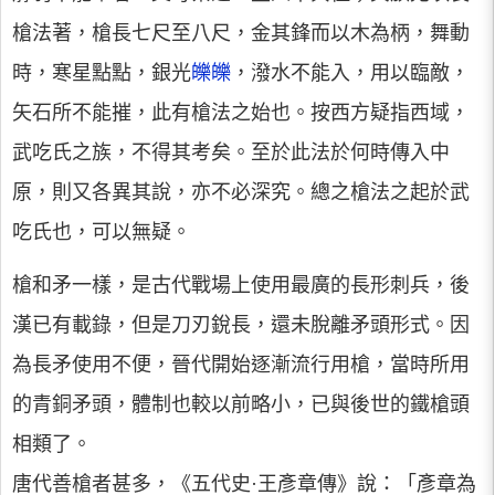
槍法著，槍長七尺至八尺，金其鋒而以木為柄，舞動
時，寒星點點，銀光
皪皪
，潑水不能入，用以臨敵，
矢石所不能摧，此有槍法之始也。按西方疑指西域，
武吃氏之族，不得其考矣。至於此法於何時傳入中
原，則又各異其說，亦不必深究。總之槍法之起於武
吃氏也，可以無疑。
槍和矛一樣，是古代戰場上使用最廣的長形刺兵，後
漢已有載錄，但是刀刃銳長，還未脫離矛頭形式。因
為長矛使用不便，晉代開始逐漸流行用槍，當時所用
的青銅矛頭，體制也較以前略小，已與後世的鐵槍頭
相類了。
唐代善槍者甚多，《五代史·王彥章傳》說：「彥章為