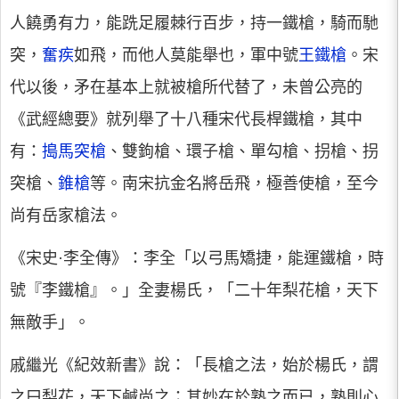
人饒勇有力，能跣足履棘行百步，持一鐵槍，騎而馳
突，
奮疾
如飛，而他人莫能舉也，軍中號
王鐵槍
。宋
代以後，矛在基本上就被槍所代替了，未曾公亮的
《武經總要》就列舉了十八種宋代長桿鐵槍，其中
有：
搗馬突槍
、雙鉤槍、環子槍、單勾槍、拐槍、拐
突槍、
錐槍
等。南宋抗金名將岳飛，極善使槍，至今
尚有岳家槍法。
《宋史·李全傳》：李全「以弓馬矯捷，能運鐵槍，時
號『李鐵槍』。」全妻楊氏，「二十年梨花槍，天下
無敵手」。
戚繼光《紀效新書》說：「長槍之法，始於楊氏，謂
之曰梨花，天下鹹尚之；其妙在於熟之而已，熟則心