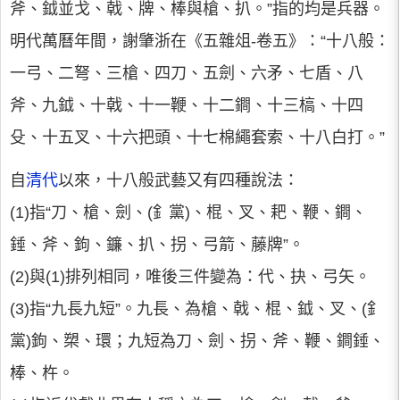
斧、鉞並戈、戟、牌、棒與槍、扒。”指的均是兵器。
明代萬曆年間，謝肇浙在《五雜俎-卷五》：“十八般：
一弓、二弩、三槍、四刀、五劍、六矛、七盾、八
斧、九鉞、十戟、十一鞭、十二鐧、十三槁、十四
殳、十五叉、十六把頭、十七棉繩套索、十八白打。”
自
清代
以來，十八般武藝又有四種說法：
(1)指“刀、槍、劍、(釒黨)、棍、叉、耙、鞭、鐧、
錘、斧、鉤、鐮、扒、拐、弓箭、藤牌”。
(2)與(1)排列相同，唯後三件變為：代、抉、弓矢。
(3)指“九長九短”。九長、為槍、戟、棍、鉞、叉、(釒
黨)鉤、槊、環；九短為刀、劍、拐、斧、鞭、鐧錘、
棒、杵。