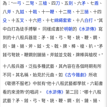
為：“一
弓
、二
弩
、三
槍
、四
刀
、五
劍
、六
矛
、七
盾
、
八
斧
、九
鉞
、十
戟
、十一
鞭
、十二
簡
、十三
撾
、十四
殳
、十五
叉
、十六
把
、十七
綿繩套索
、十八
白打
。”其
中白打為徒手搏擊。 同樣成書於
明朝
的
《水滸傳》
寫
到的十八般兵器是：矛、錘、弓、弩、銃、鞭、鐧、
劍、鏈、撾、斧、鉞、戈、戟、牌、棒、槍、扒。“矛
錘弓弩銃，鞭鐧劍鏈撾。斧鉞並戈戟，牌棒與槍杈。”
十八般兵器，泛指多種武藝，其內容在各個時期有所
不同。其名稱，始見於元曲。如
《古今雜劇》
所收
《敬德不服老》中就有“他十八般武藝都學就，六韜書
看的來滑熟”的唱詞。
《水滸傳》
第二回：“哪十八般
武藝？矛、錘、弓、弩、銃、鞭、鐧、劍、鏈、撾、