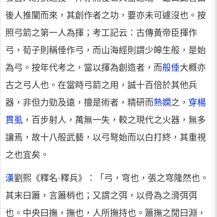
後人推闡而來，其創作者之功，要亦未可遽沒也。按
照弓箭之第一人為揮；考工記云：古傳黃帝臣揮作
弓，荀子則稱倕作弓，而山海經則謂少皞生般，是始
為弓。按年代考之，當以揮為創造者，而
般倕
大概亦
古之弓人也。在當時弓箭之用，誠十百倍於其他兵
器，非但力勁及遠，擅是術者，精研而
熟嫻
之，
穿楊
貫虱
，百步射人，萬無一失，較之現代之火器，無多
讓焉，故十八般武藝，以弓弩始而以白打終，其重視
之也宜矣。
漢
劉熙《釋名·釋兵》：「弓，穹也，張之穹隆然也。
其末曰簫，言簫梢也；又謂之弭，以骨為之滑弭弭
也。中央曰撫，撫也，人所撫持也。簫撫之閒曰淵，