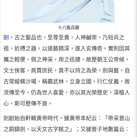
十八般兵器
劍
，古之聖品也，至尊至貴，人神鹹崇。乃短兵之
祖，近搏之器，以道藝精深，遂入玄傳奇。實則因其
攜之輕便，佩之神采，用之迅捷，故歷朝王公帝候，
文士俠客，商賈庶民，莫不以持之為榮。劍與藝，自
古常縱橫沙場，稱霸武林，立身立國，行仁仗義，故
流傳至今，仍為世人喜愛，亦以其光榮歷史，深植人
心，斯可歷傳不衰。
劍創始自軒轅黃帝時代。據黃帝本紀云：「帝采首山
之銅鑄劍，以天文古字銘之」；又據管子地數篇云：