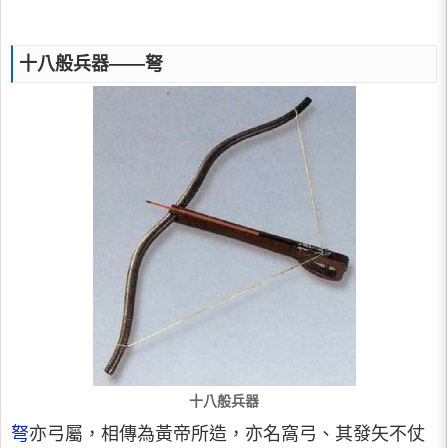
十八般兵器——弩
十八般兵器
弩
亦弓屬，相傳為黃帝所造，亦名窩弓、其發矢不仗