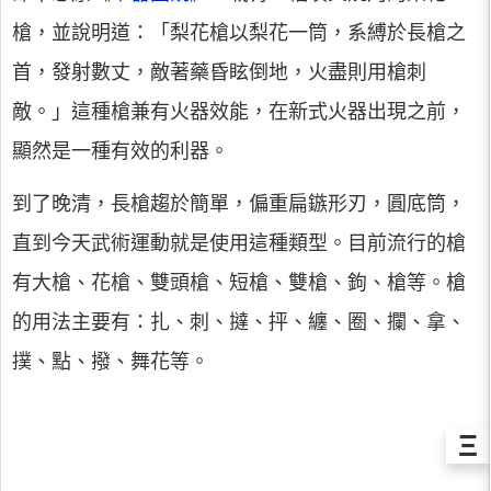
槍，並說明道：「梨花槍以梨花一筒，系縛於長槍之
首，發射數丈，敵著藥昏眩倒地，火盡則用槍刺
敵。」這種槍兼有火器效能，在新式火器出現之前，
顯然是一種有效的利器。
到了晚清，長槍趨於簡單，偏重扁鏃形刃，圓底筒，
直到今天武術運動就是使用這種類型。目前流行的槍
有大槍、花槍、雙頭槍、短槍、雙槍、鉤、槍等。槍
的用法主要有：扎、刺、撻、抨、纏、圈、攔、拿、
撲、點、撥、舞花等。
Ξ