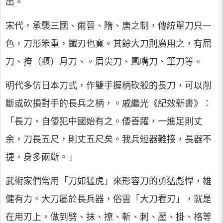
出。
宋代，承襲三國、兩晉、隋、唐之制，傳統單刀只一
色，刀形笨重，鐵刃也寬。其餘大刀則廣用之，有屈
刀、掩（揠）月刀、。眉尖刀、鳳嘴刀、筆刀等。
明代多仿日本刀式，作雙手握柄砍殺的長刀，可以削
斷或砍損對手的長兵之柄，。戚繼光《紀效新書》：
「長刀，自倭犯中國始有之。倭善躍，一進足則丈
余，刀長五尺，則丈五尺矣。我兵短器難接，長器不
捷，身多兩斷。」
武術家們常用「刀如猛虎」來形容刀的勇猛彪悍，雄
健有力。大刀屬於長兵器，俗雲「大刀看刃」，就是
在用刃上，做到劈、抹、撩、斬、刺、壓、掛、格等