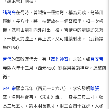
「蹶張弩」兩種。
諸葛亮
在蜀時，曾製造一種連弩，稱為元戎，弩箭用
鐵制，長八寸，將十枝箭放在一個弩槽里，扣一次板
機，就可由箭孔向外射出一枝，弩槽中的箭隨即又落
下一枝入箭膛上，再上弦，又可繼續射出。（武術論
集P164）
晉代
的弩較漢代大，有「
萬鈞神弩
」之號。如
晉安帝
義熙六年十二月（西元410）劉裕用萬鈞神弩，連破盧
循。
宋神宗
熙寧元年（西元一０六八），李宏發明
踏張
弩，名叫神臂弓，《宋史》說：「身長三尺二寸，弦
長二尺五寸，箭木羽長數寸，射三百四十餘步，入榆