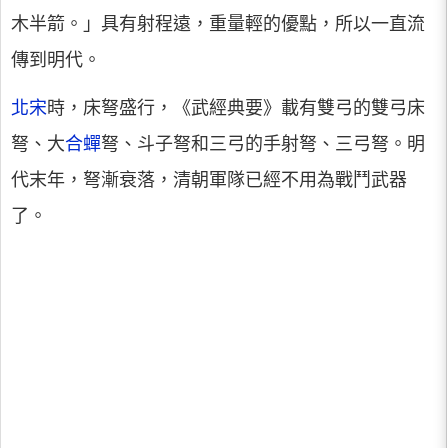
木半箭。」具有射程遠，重量輕的優點，所以一直流
傳到明代。
北宋
時，床弩盛行，《武經典要》載有雙弓的雙弓床
弩、大
合蟬
弩、斗子弩和三弓的手射弩、三弓弩。明
代末年，弩漸衰落，清朝軍隊已經不用為戰鬥武器
了。