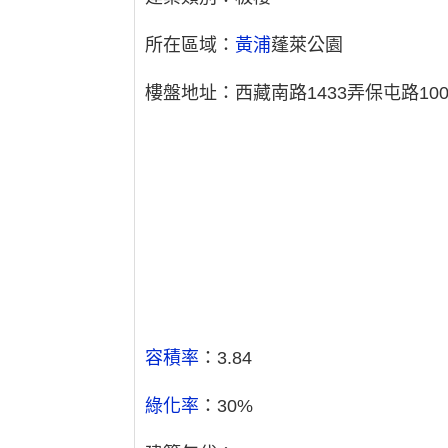
所在區域：
黃浦
蓬萊公園
樓盤地址：西藏南路1433弄保屯路10
容積率
：3.84
綠化率
：30%