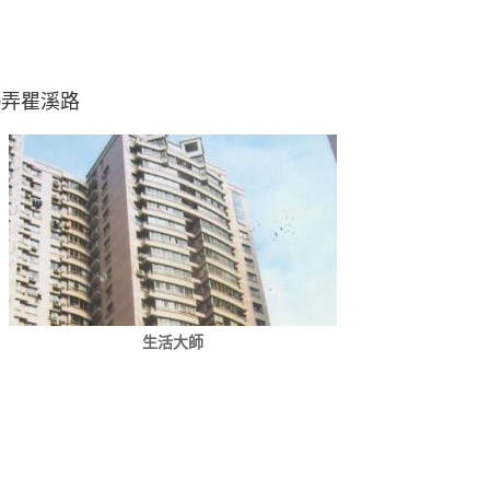
0弄瞿溪路
生活大師