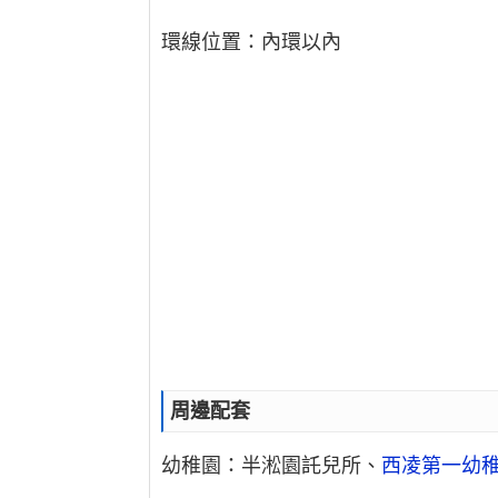
環線位置：內環以內
周邊配套
幼稚園：半淞園託兒所、
西凌第一幼