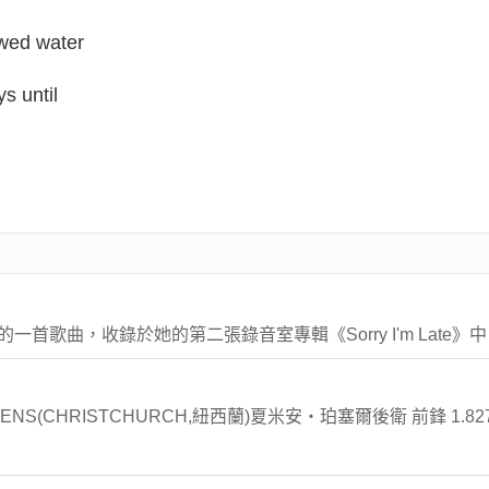
owed water
ys until
演唱的一首歌曲，收錄於她的第二張錄音室專輯《Sorry I'm Late》
日SIRENS(CHRISTCHURCH,紐西蘭)夏米安・珀塞爾後衛 前鋒 1.82