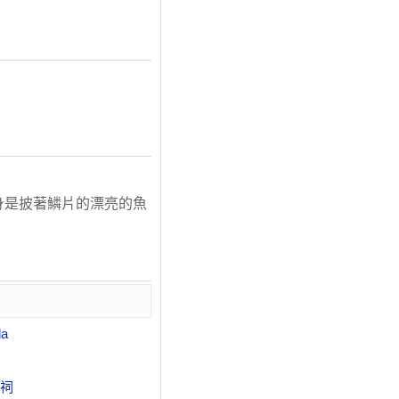
身是披著鱗片的漂亮的魚
la
祠