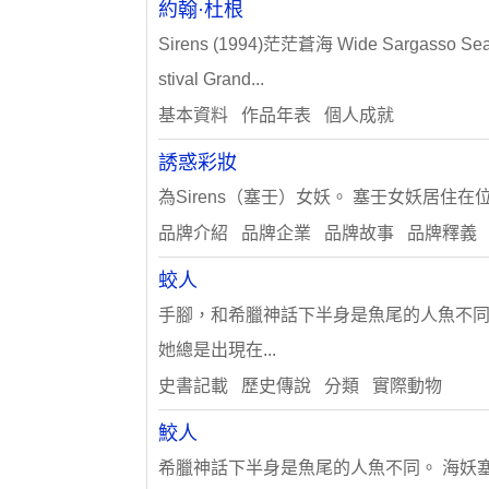
約翰·杜根
Sirens (1994)茫茫蒼海 Wide Sargasso Se
stival Grand...
基本資料 作品年表 個人成就
誘惑彩妝
為Sirens（塞壬）女妖。 塞壬女妖居住在位於喀耳
品牌介紹 品牌企業 品牌故事 品牌釋義
蛟人
手腳，和希臘神話下半身是魚尾的人魚不同。 
她總是出現在...
史書記載 歷史傳說 分類 實際動物
鮫人
希臘神話下半身是魚尾的人魚不同。 海妖塞壬