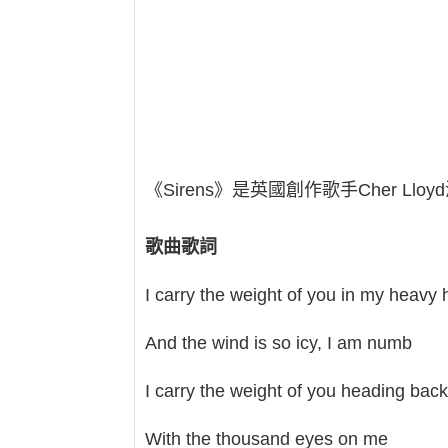
《Sirens》是英國創作歌手Cher Ll
歌曲歌詞
I carry the weight of you in my heavy 
And the wind is so icy, I am numb
I carry the weight of you heading back 
With the thousand eyes on me