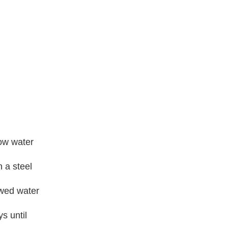
ow water
 a steel
owed water
ys until