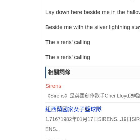
Lay down here beside me in the hall
Beside me with the silver lightning sta
The sirens' calling
The sirens' calling
相關詞條
Sirens
《Sirens》是英國創作歌手Cher Lloyd
紐西蘭國家女子籃球隊
1.71671982年01月17日SIRENS...19
ENS...