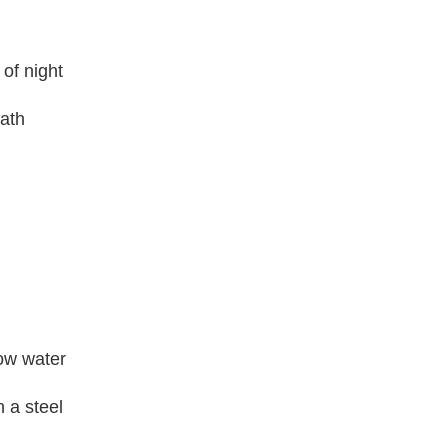
 of night
eath
ow water
 a steel