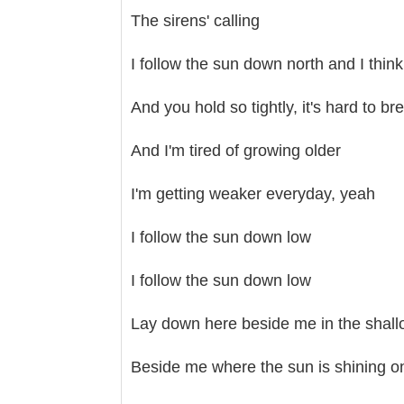
The sirens' calling
I follow the sun down north and I think
And you hold so tightly, it's hard to br
And I'm tired of growing older
I'm getting weaker everyday, yeah
I follow the sun down low
I follow the sun down low
Lay down here beside me in the shall
Beside me where the sun is shining on