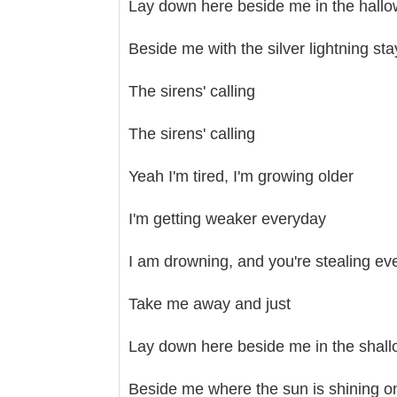
Lay down here beside me in the hall
Beside me with the silver lightning sta
The sirens' calling
The sirens' calling
Yeah I'm tired, I'm growing older
I'm getting weaker everyday
I am drowning, and you're stealing ev
Take me away and just
Lay down here beside me in the shall
Beside me where the sun is shining on