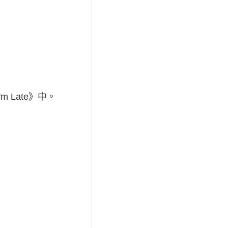
m Late》中。