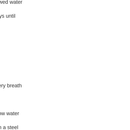
owed water
ys until
ery breath
ow water
 a steel