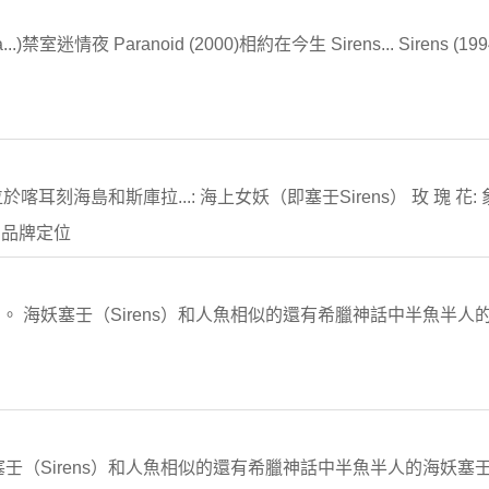
a...)禁室迷情夜 Paranoid (2000)相約在今生 Sirens... Sirens (1
刻海島和斯庫拉...: 海上女妖（即塞壬Sirens） 玫 瑰 花: 象徵塞
 品牌定位
海妖塞壬（Sirens）和人魚相似的還有希臘神話中半魚半人的海
（Sirens）和人魚相似的還有希臘神話中半魚半人的海妖塞壬（