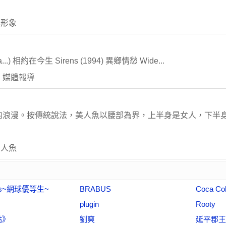
學形象
a...) 相約在今生 Sirens (1994) 異鄉情愁 Wide...
 媒體報導
的浪漫。按傳統說法，美人魚以腰部為界，上半身是女人，下半
的人魚
eps~網球優等生~
BRABUS
Coca Co
plugin
Rooty
點》
劉爽
延平郡王