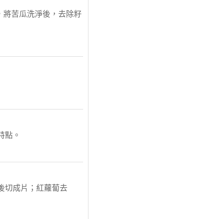
單，將苦瓜洗淨後，去除籽
特點。
籽後切成片；紅蘿蔔去