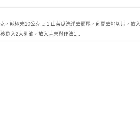
公克，辣椒末10公克...: 1.山苦瓜洗淨去頭尾，剖開去籽切片，
後倒入2大匙油，放入蒜末與作法1...