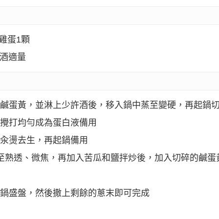
雞蛋1顆
興酒適量
生鹹蛋黃，並淋上少許酒後，移入鍋中蒸至變硬，再起鍋
白攪打均勻成為蛋白液備用
中汆燙去生，再起鍋備用
炒至熟透、微焦，再加入苦瓜和鹽拌炒後，加入切碎的鹹蛋
起鍋盛盤，然後撒上剩餘的蔥末即可完成