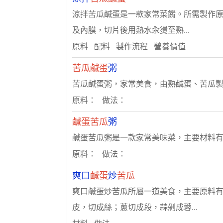
涼拌苦瓜鹹蛋是一款家常菜餚。所需製作原料
及內膜，切片後用熱水汆燙至熟...
原料 配料 製作流程 營養價值
苦瓜鹹蛋
粥
苦瓜鹹蛋粥，家常美食，由熟鹹蛋、苦瓜
原料： 做法：
鹹蛋苦瓜
粥
鹹蛋苦瓜粥是一款家常美味菜，主要材料有
原料： 做法：
爽口
鹹蛋
炒
苦瓜
爽口鹹蛋炒苦瓜所屬一道美食，主要原料有苦
皮，切成絲；蔥切成段，蒜剁成蓉...