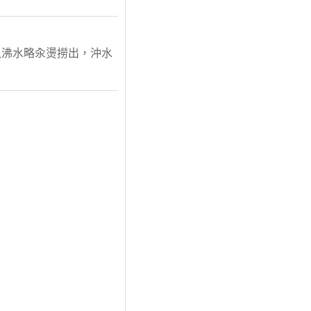
放入沸水略汆燙撈出，沖水