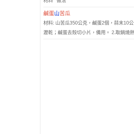
材料 做法
鹹蛋
山
苦瓜
材料: 山苦瓜350公克，鹹蛋2個，蒜末10
瀝乾；鹹蛋去殼切小片，備用。 2.取鍋燒熱