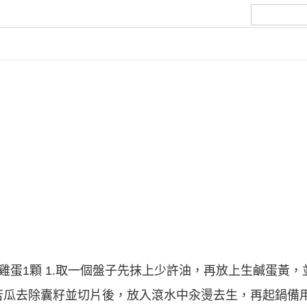
雞蛋1顆 1.取一個盤子先抹上少許油，再放上生鹹蛋黃
.苦瓜去除囊籽並切片後，放入滾水中汆燙去生，再起鍋備