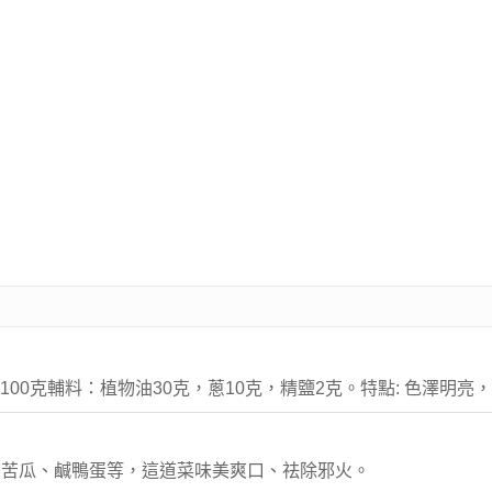
100克輔料：植物油30克，蔥10克，精鹽2克。特點: 色澤明亮
有苦瓜、鹹鴨蛋等，這道菜味美爽口、祛除邪火。