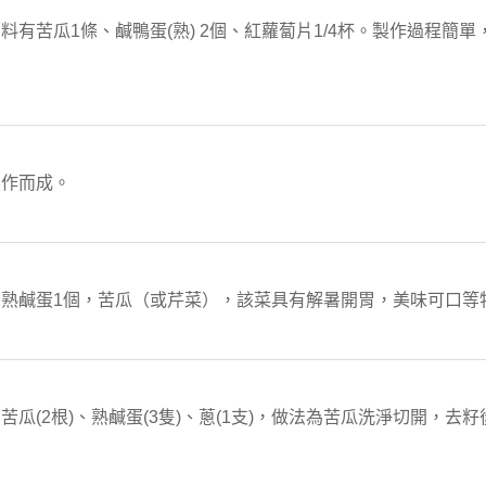
有苦瓜1條、鹹鴨蛋(熟) 2個、紅蘿蔔片1/4杯。製作過程簡
製作而成。
熟鹹蛋1個，苦瓜（或芹菜），該菜具有解暑開胃，美味可口等
瓜(2根)、熟鹹蛋(3隻)、蔥(1支)，做法為苦瓜洗淨切開，去