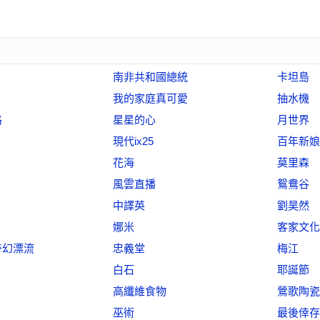
南非共和國總統
卡坦島
我的家庭真可愛
抽水機
格
星星的心
月世界
現代ix25
百年新娘
花海
莫里森
風雲直播
鴛鴦谷
中譯英
劉昊然
娜米
客家文化
奇幻漂流
忠義堂
梅江
白石
耶誕節
高纖維食物
鶯歌陶瓷
巫術
最後倖存