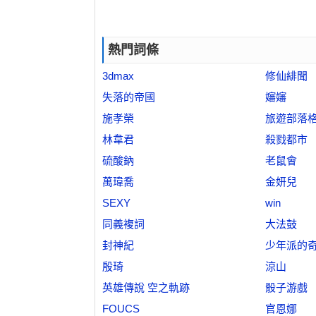
熱門詞條
3dmax
修仙緋聞
失落的帝國
嬸嬸
施孝榮
旅遊部落
林韋君
殺戮都市
硫酸鈉
老鼠會
萬瑋喬
金妍兒
SEXY
win
同義複詞
大法鼓
封神紀
少年派的
殷琦
涼山
英雄傳說 空之軌跡
骰子游戲
FOUCS
官恩娜