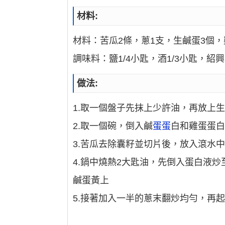
材料:
材料：苦瓜2條，蔥1支，生鹹蛋3個，
調味料：鹽1/4小匙，酒1/3小匙，紹
做法:
1.取一個盤子先抹上少許油，再放上
2.取一個碗，倒入鹹
蛋蛋
白和雞蛋蛋
3.苦瓜去除囊籽並切片後，放入滾水
4.鍋中燒熱2大匙油，先倒入蛋白液
鹹蛋黃上
5.接著加入一半的蔥末翻炒均勻，再