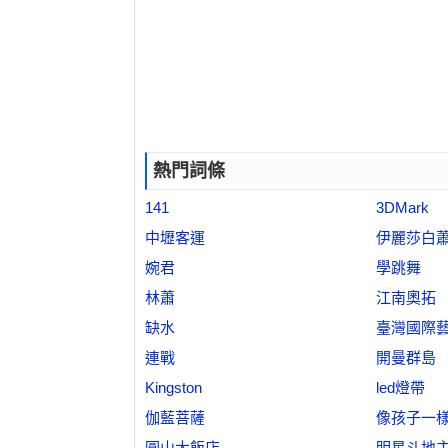
熱門詞條
141
3DMark
中壢客運
伊麗莎白
婉君
學跳舞
林蕭
江南奧拓
缺水
臺灣國際
連戰
開曼群島
Kingston
led燈帶
伽藍菩薩
像孩子一
圓山大飯店
明星斗地