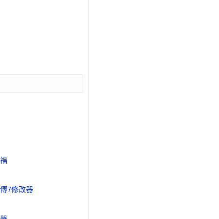
福
傳7修改器
器