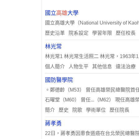
國立
高雄
大學
國立高雄大學（National University
歷史沿革 院系設定 學習年限 歷任校長
林光常
林光常1 林光常生活照二 林光常，1963年
個人簡介 人物生平 其他信息 違法治療
國防醫學院
。鄭德齡（M53） 曾任高雄榮民總醫院首任
石曜堂（M60） 曾任...（M62） 現任高
簡介 歷史 院歌 學術單位 歷任院長
蔣孝勇
22日，蔣孝勇因患食道癌在台北榮民總醫院