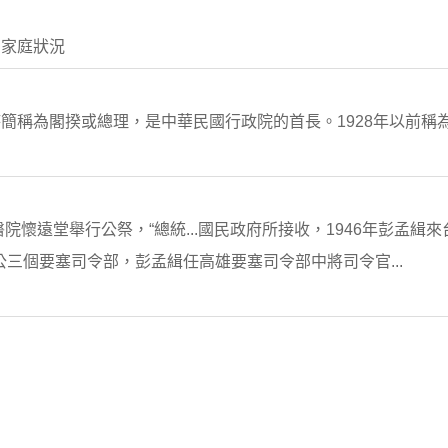
 家庭狀況
稱為閣揆或總理，是中華民國行政院的首長。1928年以前稱為內閣
院懷遠堂舉行公祭，“總統...國民政府所接收，1946年彭孟緝
馬公三個要塞司令部，彭孟緝任高雄要塞司令部中將司令官...