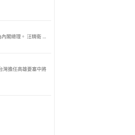
總理。 汪精衛 ...
來台灣擔任高雄要塞中將