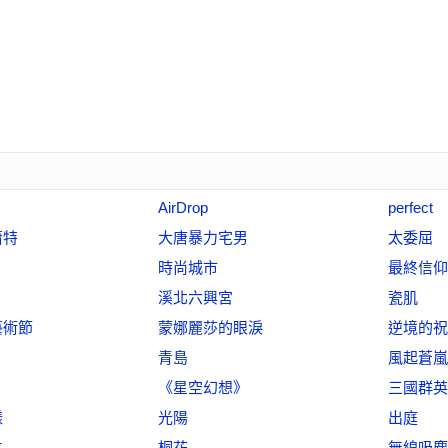
AirDrop
perfect
蕭特
大唐暴力宅男
太委屈
時尚城市
最終信仰
溪北六興宮
瓷肌
藝術節
蒙娜麗莎的眼淚
逆境的祝
青島
風起蒼嵐
《星空幻想》
三國群英
樣
光陽
出庭
主
桐花
無線吸塵