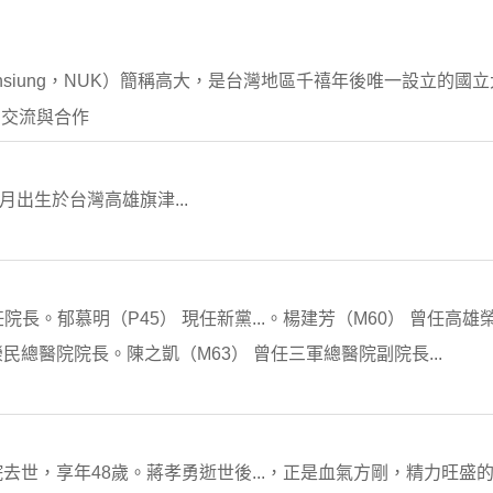
 of Kaohsiung，NUK）簡稱高大，是台灣地區千禧年後唯一設立的國立
 交流與合作
1月出生於台灣高雄旗津...
院長。郁慕明（P45） 現任新黨...。楊建芳（M60） 曾任高
雄榮民總醫院院長。陳之凱（M63） 曾任三軍總醫院副院長...
去世，享年48歲。蔣孝勇逝世後...，正是血氣方剛，精力旺盛