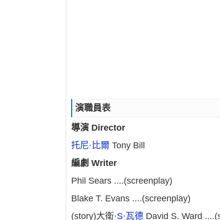
演職員表
導演 Director
托尼·比爾
Tony Bill
編劇 Writer
Phil Sears ....(screenplay)
Blake T. Evans ....(screenplay)
(story)大衛·
S·瓦德
David S. Ward ....(