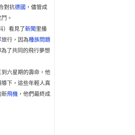
合對抗
德國
，儘管成
虎鬥。
科）看見了
新聞
里播
洋
旅行，因為
種族問題
卻為了共同的飛行夢想
三到六星期的壽命，他
領導下，這些年輕人真
的新
飛機
，他們最終成