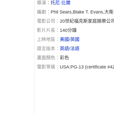
導演：
托尼·比爾
編劇：
Phil Sears,Blake T. Evans,
電影公司：
20世紀福克斯家庭娛樂公
影片片長：
140分鐘
上映地區：
美國
/
英國
語言版本：
英語
/
法語
畫面顏色：
彩色
電影等級：
USA:PG-13 (certificate #4