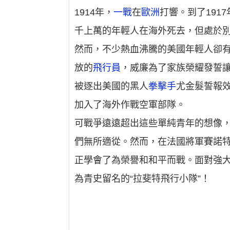
1914年，
一戰
在
歐洲
打響。到了1917
千上萬的年輕人在海外死去，但處於
然而，不少熱血沸騰的美國年輕人卻
放的
飛行員
，威廉為了家族榮耀發誓
被逐出美國的黑人
拳擊手
尤金髮誓報效
加入了海外作戰空軍部隊。
可戰爭遠遠超出這些單純青年的想像
們無所適從。然而，在法國將軍賽諾特
正學會了為榮譽和和平而戰。面對強
為青史留名的“拉斐特飛行小隊”！