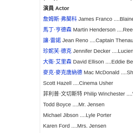
演員 Actor
詹姆斯·弗蘭科
James Franco ....Blain
馬丁·亨德森
Martin Henderson ....Re
讓·雷諾
Jean Reno ....Captain Thenau
珍妮芙·德克
Jennifer Decker ....Lucie
大衛·艾里森
David Ellison ....Eddie B
麥克·麥克唐納德
Mac McDonald ....She
Scott Hazell ....Cinema Usher
菲利普·文切斯特 Philip Winchester ....W
Todd Boyce ....Mr. Jensen
Michael Jibson ....Lyle Porter
Karen Ford ....Mrs. Jensen