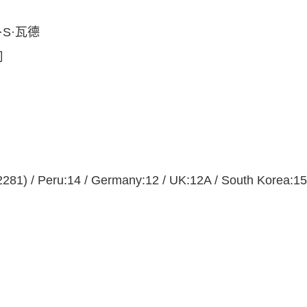
大衛·S·瓦德
司
2281) / Peru:14 / Germany:12 / UK:12A / South Korea:1