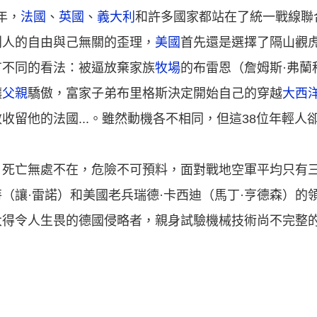
年，
法國
、
英國
、
義大利
和許多國家都站在了統一戰線聯
別人的自由與己無關的歪理，
美國
首先還是選擇了隔山觀
有不同的看法：被逼放棄家族
牧場
的布雷恩（詹姆斯·弗蘭
讓
父親
驕傲，富家子弟布里格斯決定開始自己的穿越
大西
收留他的法國...。雖然動機各不相同，但這38位年輕人
，死亡無處不在，危險不可預料，面對戰地空軍平均只有
（讓·雷諾）和美國老兵瑞德·卡西迪（馬丁·亨德森）的
大得令人生畏的德國侵略者，親身試驗機械技術尚不完整