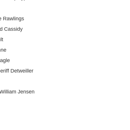
e Rawlings
ed Cassidy
lt
nne
eagle
riff Detweiller
illiam Jensen