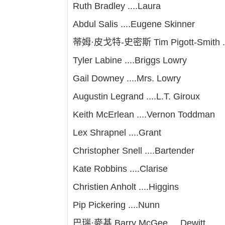
Ruth Bradley ....Laura
Abdul Salis ....Eugene Skinner
蒂姆·皮戈特-史密斯 Tim Pigott-Smith ...
Tyler Labine ....Briggs Lowry
Gail Downey ....Mrs. Lowry
Augustin Legrand ....L.T. Giroux
Keith McErlean ....Vernon Toddman
Lex Shrapnel ....Grant
Christopher Snell ....Bartender
Kate Robbins ....Clarise
Christien Anholt ....Higgins
Pip Pickering ....Nunn
巴瑞·麥基 Barry McGee ....Dewitt