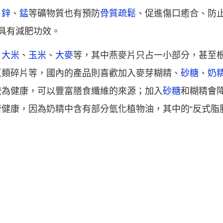
、
鋅
、
錳
等礦物質也有預防
骨質疏鬆
、促進傷口癒合、防
用具有減肥功效。
、
大米
、
玉米
、
大麥
等，其中燕麥片只占一小部分，甚至
豆類碎片等，國內的產品則喜歡加入麥芽糊精、
砂糖
、
奶
較為健康，可以豐富膳食纖維的來源；加入
砂糖
和糊精會
健康，因為奶精中含有部分氫化植物油，其中的“反式脂