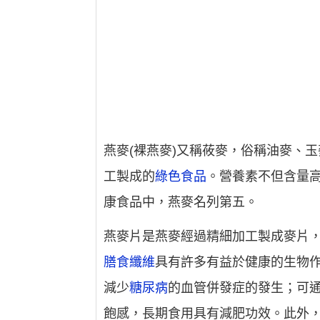
燕麥(裸燕麥)又稱莜麥，俗稱油麥、
工製成的
綠色食品
。營養素不但含量
康食品中，燕麥名列第五。
燕麥片是燕麥經過精細加工製成麥片
膳食纖維
具有許多有益於健康的生物
減少
糖尿病
的血管併發症的發生；可
飽感，長期食用具有減肥功效。此外