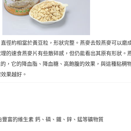
，直徑約相當於黃豆粒，形狀完整。燕麥去殼燕麥可以磨
處理的速食燕麥片有些散碎感，但仍能看出其原有形狀。
帶來的，它的降血脂、降血糖、高飽腹的效果，與這種粘稠
健效果越好。
蛋白豐富的維生素 鈣、磷、鐵、鋅、錳等礦物質