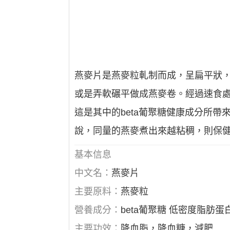
燕麥片是燕麥粒軋制而成，呈扁平狀
或是弄軟碾平做成燕麥卷。經過速食
這是其中的beta葡聚糖健康成分所
說，同量的燕麥煮出來越粘稠，則保
基本信息
中文名：
燕麥片
主要原料：
燕麥粒
營養成分：
beta葡聚糖 低密度脂肪
主要功效：
降血脂，降血糖，減肥