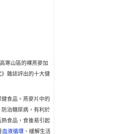
高寒山區的裸燕麥加
代》雜誌評出的十大健
保健食品。燕麥片中的
，防治糖尿病，有利於
低熱食品，食後易引起
善
血液循環
、緩解生活