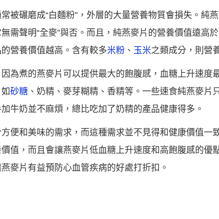
常被碾磨成“白麵粉”，外層的大量營養物質會損失。純
無需聲明“全麥”與否。而且，純燕麥片的營養價值遠高
品的營養價值越高。含有較多
米粉
、
玉米
之類成分，則營
。因為煮的燕麥片可以提供最大的飽腹感，血糖上升速度
，如
砂糖
、奶精、麥芽糊精、香精等。一些速食純燕麥片
手加牛奶並不麻煩，總比吃加了奶精的產品健康得多。
於方便和美味的需求，而這種需求並不見得和健康價值一
養價值，而且會讓燕麥片低血糖上升速度和高飽腹感的優
讓燕麥片有益預防心血管疾病的好處打折扣。