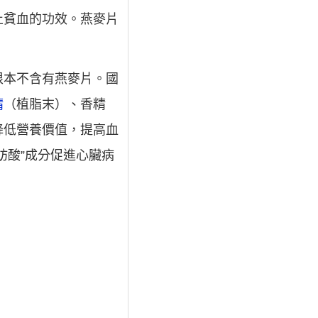
止貧血的功效。燕麥片
根本不含有燕麥片。國
精
（植脂末）、香精
降低營養價值，提高血
肪酸”成分促進心臟病