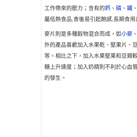
工作帶來的壓力；含有的
鈣
、
磷
、
鐵
屬低熱食品,食後易引起飽感,長期食
麥片則是多種穀物混合而成，如
小麥
外的產品喜歡加入水果乾、堅果片、
等。相比之下，加入水果堅果和豆類
糖上升速度；加入奶精則不利於心血管
的發生。