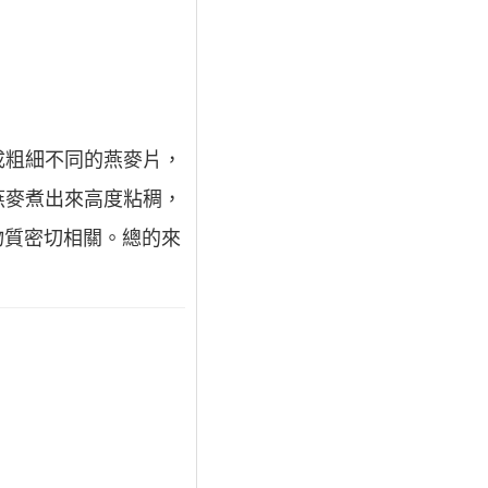
成粗細不同的燕麥片，
燕麥煮出來高度粘稠，
物質密切相關。總的來