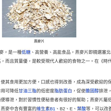
燕麥片
玉麥，是一種
低糖
、高營養、高能食品，燕麥片即精選塞北
高，而且質量優，是較受現代人歡迎的食物之一。在《時
，使其食用更加方便，口感也得到改善，成為深受歡迎的
作用可降低
甘油三脂
的低密度
脂肪蛋白
，促使
膽固醇
排泄
通便導泄，對於習慣性便秘患者有很好的幫助；燕麥片屬
，燕麥中含有豐富的
維生素B1
、B2、E、
葉酸
等，可以改