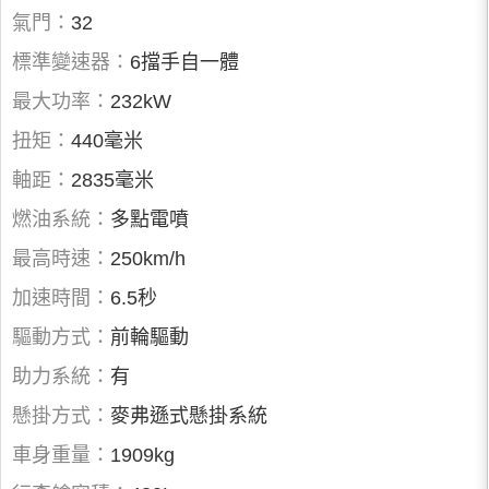
氣門：
32
標準變速器：
6擋手自一體
最大功率：
232kW
扭矩：
440毫米
軸距：
2835毫米
燃油系統：
多點電噴
最高時速：
250km/h
加速時間：
6.5秒
驅動方式：
前輪驅動
助力系統：
有
懸掛方式：
麥弗遜式懸掛系統
車身重量：
1909kg