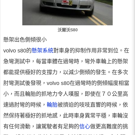
沃爾沃S80
懸架出色側傾很小
volvo s80的
懸架系統
對車身的抑制作用非常到位。在
急彎測試中，每當車體在過彎時，彎外車輪上的懸架
都能提供極好的支撐力，以減少側傾的發生。在多次
肘彎測試後發現，volvo s80在過彎時的側傾幅度相當
小，而且輪胎的抓地力令人嘆服，即使在７０公里高
速過肘彎的時候，
輪胎
被擠迫的吱吱直響的時候，依
然保持著極好的抓地感，此時車身異常平穩，車輪沒
有任何滑動，讓駕駛者有足夠的
信心
做更高難度的挑