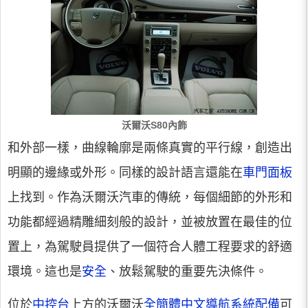
沃爾沃S80內飾
和外部一樣，曲線輪廓是兩條真實的平行線，創造出
明顯的邊緣或外形。同樣的設計語言還能在
車門面板
上找到。作為沃爾沃汽車的傳統，每個細節的外形和
功能都經過精雕細刻般的設計，並被放置在最佳的位
置上，為駕駛員提供了一個符合人體工程要求的舒適
環境。這也是
安全
、放鬆駕駛的重要先決條件。
位於
中控台
上方的沃爾沃
全簡體中文導航系統配備
可