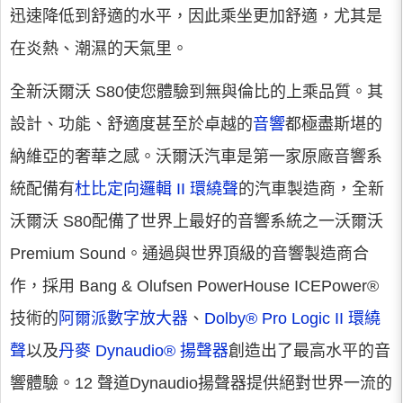
迅速降低到舒適的水平，因此乘坐更加舒適，尤其是
在炎熱、潮濕的天氣里。
全新沃爾沃 S80使您體驗到無與倫比的上乘品質。其
設計、功能、舒適度甚至於卓越的
音響
都極盡斯堪的
納維亞的奢華之感。沃爾沃汽車是第一家原廠音響系
統配備有
杜比定向邏輯 II 環繞聲
的汽車製造商，全新
沃爾沃 S80配備了世界上最好的音響系統之一沃爾沃
Premium Sound。通過與世界頂級的音響製造商合
作，採用 Bang & Olufsen PowerHouse ICEPower®
技術的
阿爾派數字放大器
、
Dolby® Pro Logic II 環繞
聲
以及
丹麥 Dynaudio® 揚聲器
創造出了最高水平的音
響體驗。12 聲道Dynaudio揚聲器提供絕對世界一流的