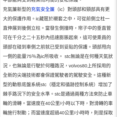
半部能夠受到輕柔而均衡的妥帖保護。
充氣簾新型的
充氣安全簾
（ic）對頭部和頸部具有更
大的保護作用。ic藏匿於襯套之中，可從前側立柱一
直伸展到後側立柱。當發生側撞時，帘子中的垂直管
可在千分之二十五秒內迅速膨脹起來，這可使乘員的
頭部在碰到車側之前就已受到妥貼的保護。頭部甩向
一側的能量75％為ic所吸收。 stc無論是在何種天氣狀
況，也無論是行駛於何種路況，volvos80上所採用的
全新的尖端技術都會保證駕駛者的駕駛安全。這種新
型的動態底盤系統stc（穩定和循跡控制系統）增加了
棘手路況下的安全水準。stc是通過兩種方法來防止車
輪的滑轉。當速度在40公里/小時以下時，對滑轉的車
輪施行制動；而當速度超過40公里/小時時，則是採取