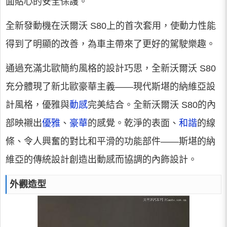
面貼心的安全保護。
全新發動機在沃爾沃 S80上的首次套用，使動力性能
得到了明顯的改善，為車主帶來了更好的駕駛樂趣。
通過充滿北歐簡約風格的設計巧思，全新沃爾沃 S80
充分體現了新北歐豪華主義——現代斯堪的納維亞設
計風格，優雅與
動感
完美結合。全新沃爾沃 S80的內
部映襯出
優雅
、
豪華
的感覺。乾淨的表面、
和諧
的線
條、令人興奮的對比和平滑的功能部件——斯堪的納
維亞的傳統設計創造出動感而協調的內飾設計。
外觀造型