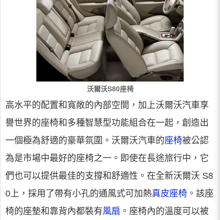
沃爾沃S80座椅
高水平的配置和寬敞的內部空間，加上沃爾沃汽車享
譽世界的座椅和多種智慧型功能組合在一起，創造出
一個極為舒適的豪華氛圍。沃爾沃汽車的
座椅
被公認
為是市場中最好的座椅之一。即使在長途旅行中，它
們也可以提供最佳的支撐和舒適性。在全新沃爾沃 S8
0上，採用了帶有小孔的通風式可加熱
真皮座椅
。該座
椅的座墊和靠背內都裝有
風扇
。座椅內的溫度可以被