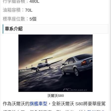
行李艙容積：
480L
油箱容積：
70L
標準座位數：
5個
車系介紹
沃爾沃S80
作為沃爾沃的
旗艦車型
，全新沃爾沃 S80將豪華座駕