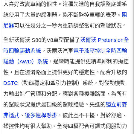
人喜好改變車輛的個性。這種先進的自我調整底盤系
統使用了大量的感測器，能不斷監控車輛的表現。
阻
尼器
可以在幾分之一秒內重新調整當前的駕駛狀況。
全新沃爾沃 S80的V8車型配備了
沃爾沃 Pretension全
時四輪驅動系統
。沃爾沃汽車
電子液壓控制全時四輪
驅動（AWD）系統
，過彎時能提供更精準犀利的操控
性，且在濕滑路面上提供更好的穩定性。配合升級的
DSTC
（動態穩定和牽引力控制）系統，對發動機動
力輸出進行管理和分配，應對各種複雜路面，為所有
的駕駛狀況提供最頂級的駕駛體驗。先進的
獨立前麥
弗遜式
、
後多連桿懸掛
，彼此互不干擾，對於舒適、
操控性均有很大幫助。全時四驅配合可調式伺服動力