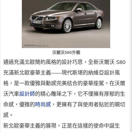
沃爾沃S80外觀
通過充滿北歐簡約風格的設計巧思，全新沃爾沃 S80
充滿新北歐豪華主義——現代斯堪的納維亞設計風
格，是一款優雅與動感完美結合的豪華座駕。在沃爾
沃汽車
設計師
的精心雕琢之下，它不僅擁有厚郁的生
命感，優雅的
時尚感
，更擁有了與使用者貼近的親切
感。
新北歐豪華主義的展現，正是在這樣的使命中誕生