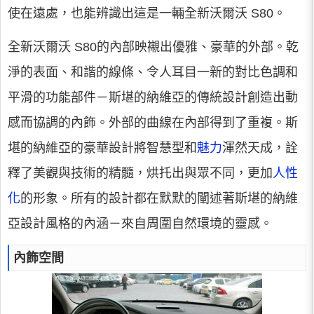
使在遠處，也能辨識出這是一輛全新沃爾沃 S80。
全新沃爾沃 S80的內部映襯出優雅、豪華的外部。乾
淨的表面、和諧的線條、令人耳目一新的對比色調和
平滑的功能部件－斯堪的納維亞的傳統設計創造出動
感而協調的內飾。外部的曲線在內部得到了重複。斯
堪的納維亞的豪華設計將智慧型和
魅力
渾然天成，詮
釋了美觀與技術的精髓，烘托出與眾不同，更加
人性
化
的形象。所有的設計都在默默的闡述著斯堪的納維
亞設計風格的內涵－來自周圍自然環境的靈感。
內飾空間