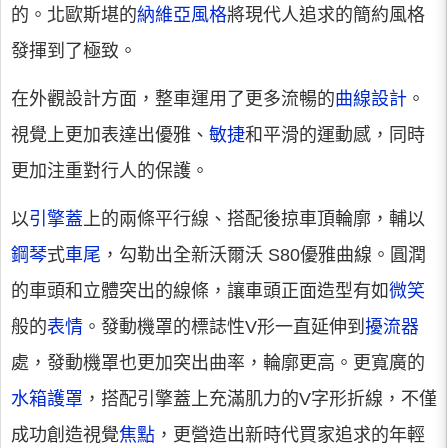
的。北歐斯堪的
納維亞風格
將現代人追求的簡約風格
發揮到了極致。
在外觀設計方面，整車運用了更多流暢的
曲線設計
。
視覺上更加表達出優雅、
敏捷
和平滑的運動感，同時
更加注重對行人的保護。
以
引擎蓋
上的兩條平行線、搭配後掠車頂輪廓，輔以
鋼琴
式
車尾
，勾勒出全新沃爾沃 S80優雅曲線。圓潤
的車頭和立體突出的線條，讓車頭正面造型有如
微笑
般的
表情
。發動機罩的標誌性V形一直延伸到
擾流器
處，發動機罩也更加突出曲率，輪廓更高。更寬廣的
水箱護罩
，搭配引擎蓋上充滿肌力的V字形折線，不僅
成功創造視覺
焦點
，更營造出新時代買家追求的年輕