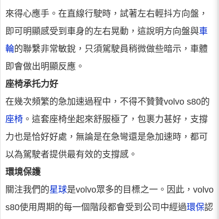
來得心應手。在直線行駛時，試著左右輕抖方向盤，
即可明顯感受到車身的左右晃動，這說明方向盤與
車
輪
的聯繫非常敏銳，只須駕駛員稍微做些暗示，車體
即會做出明顯反應。
座椅承托力好
在幾次頻繁的急加速過程中，不得不贊贊volvo s80的
座椅
。這套座椅坐起來舒服極了，包裹力甚好，支撐
力也是恰好好處，無論是在急彎還是急加速時，都可
以為駕駛者提供最有效的支撐感。
環境保護
關注我們的
星球
是volvo眾多的目標之一。因此，volvo
s80使用周期的每一個階段都會受到公司中經過
環保
認