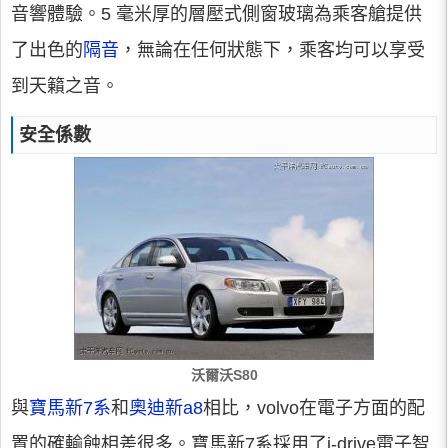
音響體驗。5 毫米厚的層壓式側窗玻璃為乘客艙提供
了出色的
隔音
，無論在任何狀態下，乘客均可以享受
到天籟之音。
安全係數
沃爾沃S80
與
寶馬新7系
和
奧迪新a8
相比，volvo在電子方面的配
置的確輸蝕相差很多。寶馬新7系採用了i-drive電子智