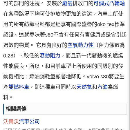
可的部門的注視。 安裝於
廢氣
排放口的
可調式凸輪軸
在各種路況下均可使排放物更加的清潔。汽車上所使
用的所有紡織材料都是經享有國際盛譽的oko-tex標準
認證。這就意味著s80不含有任何有害健康或是會引起
過敏的物質。 它具有良好的
空氣動力性
（阻力係數為
0.28）、較低的
滾動阻力
，而且新一代發動機的燃燒
性能優良，所以，和目前車型上所使用的同級別的發
動機相比，燃油消耗量顯著地降低。volvo s80將要生
產
雙燃料車
，即這種車可同時以
天然氣
和
汽油
為燃
料。
相關詞條
沃爾沃
汽車公司