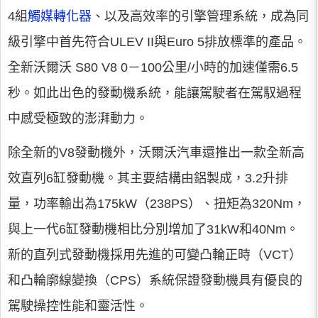
4組
觸媒轉化器
、以及高效率的引擎管理系統，成為同
級引擎中首先符合ULEV II與Euro 5排放標準的產品。
全新沃爾沃 S80 V8 0－100公里/小時的加速僅需6.5
秒。如此出色的發動機系統，能讓駕駛者在駕馭過程
中感受極致的澎湃動力。
除全新的V8發動機外，沃爾沃汽車還推出一款全新高
效直列6缸發動機。其主要結構由鋁製成，3.2升排
量，功率輸出為175kW（238PS）、扭矩為320Nm，
與上一代6缸發動機相比分別增加了31kW和40Nm。
新的直列式發動機採用先進的可變凸輪正時（VCT）
和凸輪廓線變換（CPS）系統保證發動機具有優良的
駕駛操控性能和靈活性。