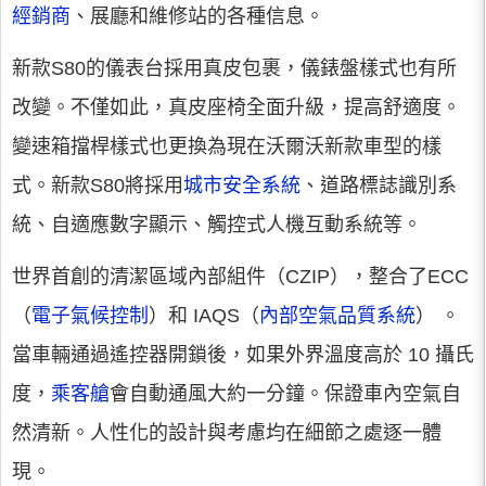
經銷商
、展廳和維修站的各種信息。
新款S80的儀表台採用真皮包裹，儀錶盤樣式也有所
改變。不僅如此，真皮座椅全面升級，提高舒適度。
變速箱擋桿樣式也更換為現在沃爾沃新款車型的樣
式。新款S80將採用
城市安全系統
、道路標誌識別系
統、自適應數字顯示、觸控式人機互動系統等。
世界首創的清潔區域內部組件（CZIP），整合了ECC
（
電子氣候控制
）和 IAQS（
內部空氣品質系統
） 。
當車輛通過遙控器開鎖後，如果外界溫度高於 10 攝氏
度，
乘客艙
會自動通風大約一分鐘。保證車內空氣自
然清新。人性化的設計與考慮均在細節之處逐一體
現。