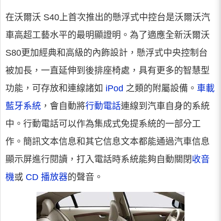
在沃爾沃 S40上首次推出的懸浮式中控台是沃爾沃汽
車高超工藝水平的最明顯證明。為了適應全新沃爾沃
S80更加經典和高級的內飾設計，懸浮式中央控制台
被加長，一直延伸到後排座椅處，具有更多的智慧型
功能，可存放和連線諸如
iPod
之類的附屬設備。
車載
藍牙系統
，會自動將
行動電話
連線到汽車自身的系統
中。行動電話可以作為集成式免提系統的一部分工
作。簡訊文本信息和其它信息文本都能通過汽車信息
顯示屏進行閱讀，打入電話時系統能夠自動關閉
收音
機
或
CD 播放器
的聲音。