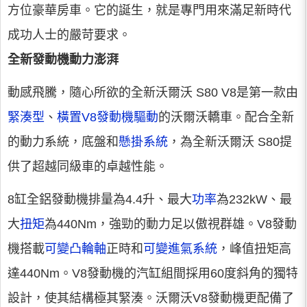
方位豪華房車。它的誕生，就是專門用來滿足新時代
成功人士的嚴苛要求。
全新發動機動力澎湃
動感飛騰，隨心所欲的全新沃爾沃 S80 V8是第一款由
緊湊型
、
橫置V8發動機驅動
的沃爾沃轎車。配合全新
的動力系統，底盤和
懸掛系統
，為全新沃爾沃 S80提
供了超越同級車的卓越性能。
8缸全鋁發動機排量為4.4升、最大
功率
為232kW、最
大
扭矩
為440Nm，強勁的動力足以傲視群雄。V8發動
機搭載
可變凸輪軸
正時和
可變進氣系統
，峰值扭矩高
達440Nm。V8發動機的汽缸組間採用60度斜角的獨特
設計，使其結構極其緊湊。沃爾沃V8發動機更配備了