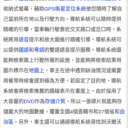
收納式螢幕，藉助
GPS衛星定位系統
使您隨時了解自
己當前所在地以及行駛方向。導航系統可以隨時提供
精確的引導，當車輛行駛靠近交叉路口或岔口時，系
統將用
語音
提示和放大圖進行精確引導。導航系統可
以提供
國語
和
粵語
的雙語語音提示服務。導航系統還
能夠檢索路上行駛所需的設施，並能夠將檢索結果用
圖示標示在
地圖
上，車主在途中遇到缺油情況或需要
用餐等時候會感到極為方便。若設定了目的地，導航
系統會將檢索推薦的路線表示在畫面上。由於採用了
大容量的
DVD
作為
存儲介質
，所以一張碟片就能夠存
儲龐大的地圖數據，覆蓋全國4個直轄市和27個省和
自
治區
。另外，車主還可以通過導航系統尋找到沃爾沃