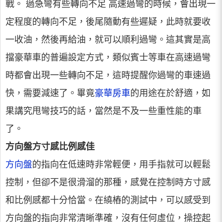
戰。 過急彎有些轉向不足 高速過彎的時候，會出現一
定程度的轉向不足，後尾隨動有些遲疑，此時就要收
一收油，然後再給油，就可以順利過彎。這其實是高
擋豪華車的普遍設定方式，類似賓士等車在高速過彎
時都會出現一些轉向不足，這時提醒你過彎的車速過
快，需要減速了。畢竟
豪華房車
的用途在於舒適，如
果講究甩彎技巧的話，當然是不及一些重性能的車
了。
方向盤方寸感比例感佳
方向盤
的指向在低速時非常輕便，用手指就可以輕鬆
控制，但卻不是很滑溜的那種，感覺在控制時方寸感
和比例感都十分恰當。在繞樁的測試中，可以感受到
方向盤的指向非常清晰準確，沒有任何虛位，操控起