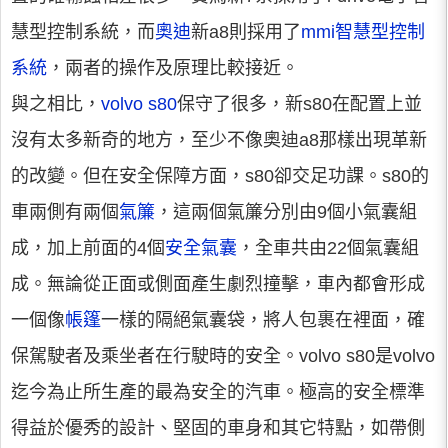
慧型控制系統，而
奧迪
新a8則採用了
mmi智慧型控制
系統
，兩者的操作及原理比較接近。
與之相比，
volvo s80
保守了很多，新s80在配置上並
沒有太多新奇的地方，至少不像奧迪a8那樣出現革新
的改變。但在安全保障方面，s80卻交足功課。s80的
車兩側有兩個
氣簾
，這兩個氣簾分別由9個小氣囊組
成，加上前面的4個
安全氣囊
，全車共由22個氣囊組
成。無論從正面或側面產生劇烈撞擊，車內都會形成
一個像
帳篷
一樣的隔絕氣囊袋，將人包裹在裡面，確
保駕駛者及乘坐者在行駛時的安全。volvo s80是volvo
迄今為止所生產的最為安全的汽車。極高的安全標準
得益於優秀的設計、堅固的車身和其它特點，如帶側