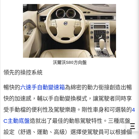
沃爾沃S80方向盤
領先的操控系統
暢快的
六速手自動變速箱
為綿密的動力銜接創造出暢
快的加速感，輔以手自動變換模式，讓駕駛者同時享
受手動檔的便利性及駕駛樂趣。剛性車身和可選裝的
4
C主動底盤
造就出了最佳的動態駕駛特性。三種底盤
Ξ
設定（舒適、運動、高級）選擇使駕駛員可以根據個