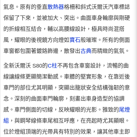
氣息。原有的垂直
散熱器
格柵和斜式沃爾沃汽車標誌
保留了下來，並被加大、突出。曲面車身輪廓與剛硬
的折線相互結合，輔以高腰線設計，極具時尚混搭
風，耀眼的後視鏡方向燈如
寶石
般璀璨。所有的側面
車窗都包圍著鍍鉻飾邊，散發出
古典
而精緻的氣氛。
全新沃爾沃 S80的
C柱
不再包含車窗設計，流暢的曲
線讓線條更顯簡潔動感。車體的堅實形象，在靠近後
車門的部位尤其明顯，突顯出籠狀安全結構強韌的意
念。深刻的曲面車門輪廓，刻畫出車身造型的協調
感。車門側面的切線，反映耀眼的光影。雅致的
尾燈
組
，與鋼琴線條車尾相互呼應，在亮起時尤其顯眼。
位於燈組頂端的光帶具有特別的效果，讓其他車主即