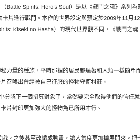
tle Spirits: Hero's Soul）是以《戰鬥之魂》
怪物卡片進行戰鬥。本作的世界設定與預定於2009年11月
irits: Kiseki no Hasha）的現代世界觀不同，《戰
神秘力量的種族，平時那裡的居民都過著和人類一樣簡單
卡片召喚出曾經被自己征服的怪物守衛村莊。
的小分隊下一個招募對象了，當然要完全取得他們的信任
用卡片封印更加強大的怪物為已所用才行。
片遊戲。之後甚至改編成動畫，讓人氣度更加擴展開來。把