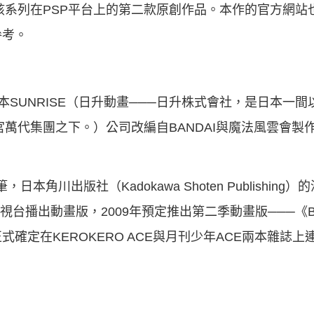
是該系列在PSP平台上的第二款原創作品。本作的官方網站
參考。
魂），由日本SUNRISE（日升動畫───日升株式會社，是日本
宮萬代集團之下。）公司改編自BANDAI與魔法風雲會製
筆，日本角川出版社（Kadokawa Shoten Publishing
台播出動畫版，2009年預定推出第二季動畫版───《Battle
確定在KEROKERO ACE與月刊少年ACE兩本雜誌