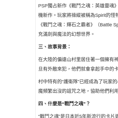
PSP獨占新作《戰鬥之魂：英雄靈魂》（Bat
機新作。玩家將操縱被稱為Spirit的
《戰鬥之魂：輝石之霸者》（Battle Sp
充滿劍與魔法的幻想世界。
三、故事背景：
在大陸的偏遠山村里居住著一個擁有
旦有外敵來犯，他們就會拿起手中的
村中特有的“護衛隊”已經成為了玩家
魔頻繁出沒的詛咒之地，協助他們利
四、什麼是“戰鬥之魂”？
“戰鬥之魂”是日本近5年新流行的卡