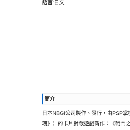
語言
:日文
簡介
日本NBGI公司製作、發行，由PSP掌機
魂》）的卡片對戰遊戲新作：《戰鬥之魂：英雄靈