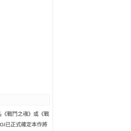
文譯名《戰鬥之魂》或《戰
前NBGI已正式確定本作將