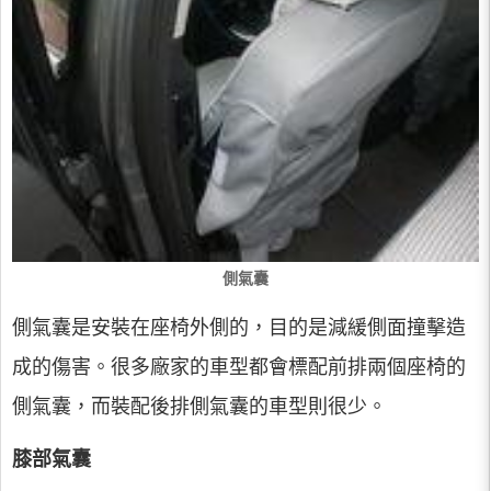
側氣囊
側氣囊是安裝在座椅外側的，目的是減緩側面撞擊造
成的傷害。很多廠家的車型都會標配前排兩個座椅的
側氣囊，而裝配後排側氣囊的車型則很少。
膝部氣囊