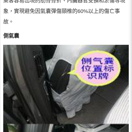
乘客容易出現的肋骨骨折、內臟器官受損和淤傷等現
象，實現避免因氣囊彈傷頸椎的60%以上的傷亡事
故。
側氣囊