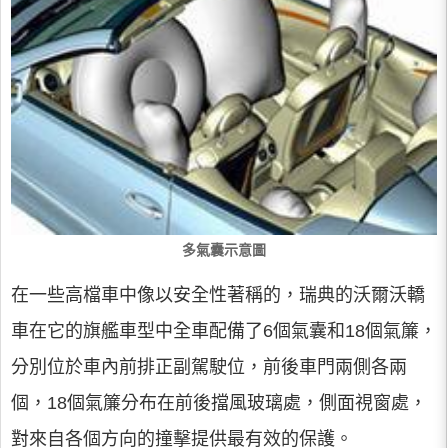
多氣囊示意圖
在一些高檔車中像以安全性著稱的，瑞典的沃爾沃轎
車在它的旗艦車型中全車配備了6個氣囊和18個氣簾，
分別位於車內前排正副駕駛位，前後車門兩側各兩
個，18個氣簾分布在前後擋風玻璃處，側面視窗處，
對來自各個方向的撞擊提供最有效的保護。