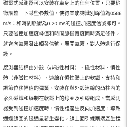
磁電式感測器可以安裝在車身上的任何位置，只要稍
微調整一下某些參數值，使得其能夠識別峰值為0588
m/s：和時間脈衝為0-20 ms的碰撞加速度信號即可。
只要碰撞加速度峰值和時間脈衝寬度同時滿足條件，
就會向氣囊發出觸發信號，展開氣囊，對人體進行保
護。
感測器結構由外殼（非磁性材料）、磁性材料、慣性
體（非磁性材料）、連線在慣性體上的軟鐵、支持和
調節位移幅值的彈簧、安裝在與外殼連線的凸柱內的
永久磁鐵和繞制在軟鐵上的線圈及引線組成。當感測
器受到碰撞加速度時，慣性體產生反向加速度，導致
通過線圈的磁通量發生變化，線上圈引線兩端產生鐘