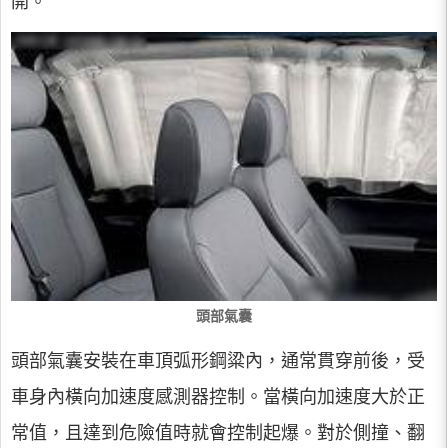
開。
頭部氣囊
頭部氣囊安裝在車頂弧形鋼粱內，通常貫穿前後，受
車身內橫向加速度感測器控制。當橫向加速度大於正
常值，且達到危險值時就會控制起爆。對於側撞、翻