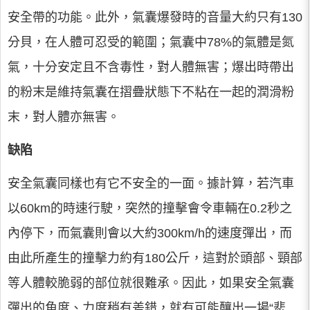
安全帶的功能。此外，氣囊爆發時的音量大約只有130
分貝，在人體可忍受的範圍；氣囊中78%的氣體是氮
氣，十分安定且不含毒性，對人體無害；爆出時帶出
的粉末是維持氣囊在摺疊狀態下不粘在一起的潤滑粉
末，對人體亦無害。
缺陷
安全氣囊同樣也有它不安全的一面。據計算，若汽車
以60km的時速行駛，突然的撞擊會令車輛在0.2秒之
內停下，而氣囊則會以大約300km/h的速度彈出，而
由此所產生的撞擊力約有180公斤，這對於頭部、頸部
等人體較脆弱的部位就很難承。因此，如果安全氣囊
彈出的角度、力度稍有差錯，就有可能釀出一場“悲