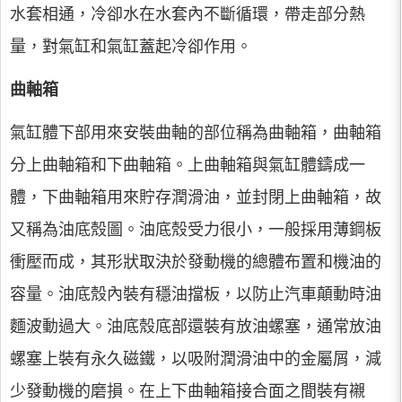
水套相通，冷卻水在水套內不斷循環，帶走部分熱
量，對氣缸和氣缸蓋起冷卻作用。
曲軸箱
氣缸體下部用來安裝曲軸的部位稱為曲軸箱，曲軸箱
分上曲軸箱和下曲軸箱。上曲軸箱與氣缸體鑄成一
體，下曲軸箱用來貯存潤滑油，並封閉上曲軸箱，故
又稱為油底殼圖。油底殼受力很小，一般採用薄鋼板
衝壓而成，其形狀取決於發動機的總體布置和機油的
容量。油底殼內裝有穩油擋板，以防止汽車顛動時油
麵波動過大。油底殼底部還裝有放油螺塞，通常放油
螺塞上裝有永久磁鐵，以吸附潤滑油中的金屬屑，減
少發動機的磨損。在上下曲軸箱接合面之間裝有襯