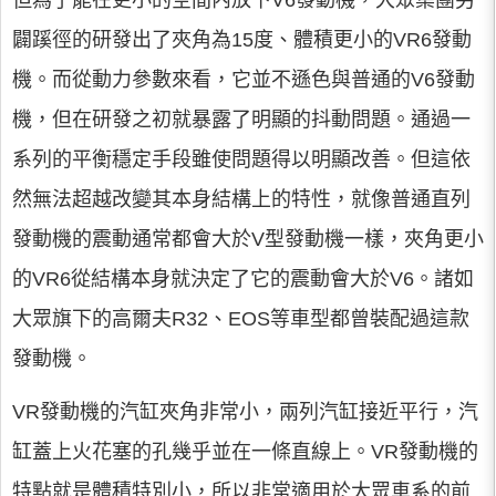
但為了能在更小的空間內放下V6發動機，大眾集團另
闢蹊徑的研發出了夾角為15度、體積更小的VR6發動
機。而從動力參數來看，它並不遜色與普通的V6發動
機，但在研發之初就暴露了明顯的抖動問題。通過一
系列的平衡穩定手段雖使問題得以明顯改善。但這依
然無法超越改變其本身結構上的特性，就像普通直列
發動機的震動通常都會大於V型發動機一樣，夾角更小
的VR6從結構本身就決定了它的震動會大於V6。諸如
大眾旗下的高爾夫R32、EOS等車型都曾裝配過這款
發動機。
VR發動機的汽缸夾角非常小，兩列汽缸接近平行，汽
缸蓋上火花塞的孔幾乎並在一條直線上。VR發動機的
特點就是體積特別小，所以非常適用於大眾車系的前