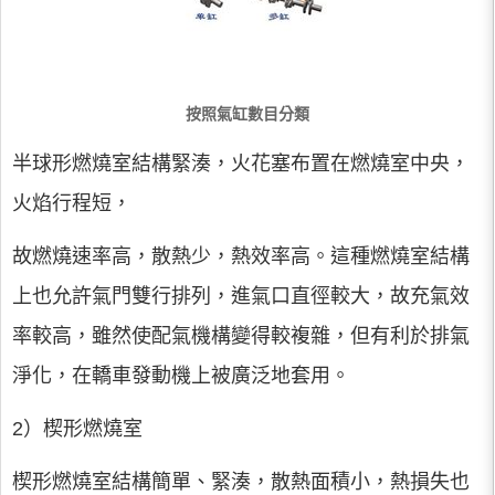
按照氣缸數目分類
半球形燃燒室結構緊湊，火花塞布置在燃燒室中央，
火焰行程短，
故燃燒速率高，散熱少，熱效率高。這種燃燒室結構
上也允許氣門雙行排列，進氣口直徑較大，故充氣效
率較高，雖然使配氣機構變得較複雜，但有利於排氣
淨化，在轎車發動機上被廣泛地套用。
2）楔形燃燒室
楔形燃燒室結構簡單、緊湊，散熱面積小，熱損失也