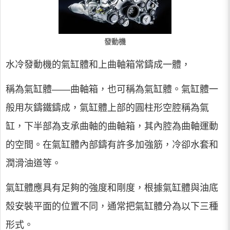
發動機
水冷發動機的氣缸體和上曲軸箱常鑄成一體，
稱為氣缸體——曲軸箱，也可稱為氣缸體。氣缸體一
般用灰鑄鐵鑄成，氣缸體上部的圓柱形空腔稱為氣
缸，下半部為支承曲軸的曲軸箱，其內腔為曲軸運動
的空間。在氣缸體內部鑄有許多加強筋，冷卻水套和
潤滑油道等。
氣缸體應具有足夠的強度和剛度，根據氣缸體與油底
殼安裝平面的位置不同，通常把氣缸體分為以下三種
形式。