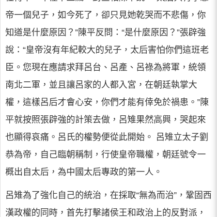
帝一個兒子，如今死了，卻只見她乾哭而不悲傷，你
知道是什麼原因？”陳平反問：“是什麼原因？”張辟強
說：“皇帝沒有年紀較大的兒子，太后害怕你們這班老
臣。您現在應請求拜呂台、呂產、呂祿為將軍，統領
南北二軍，並且讓呂家的人都入宮，在朝廷執掌大
權，這樣呂后才會心安，你們才能有倖免於禍患。”陳
平就按照張辟強的計策去做，呂雉果然高興，哭起來
也顯得哀痛。呂氏的權勢便從此開始。 呂雉立太子劉
恭為帝，自己臨朝稱制，行使皇帝職權，朝廷號令一
概出自太后，為中國太后專政的第一人。
呂雉為了強化自己的統治，在採取“無為而治”，鞏固西
漢政權的同時，首先打擊諸侯王和政治上的反對派，