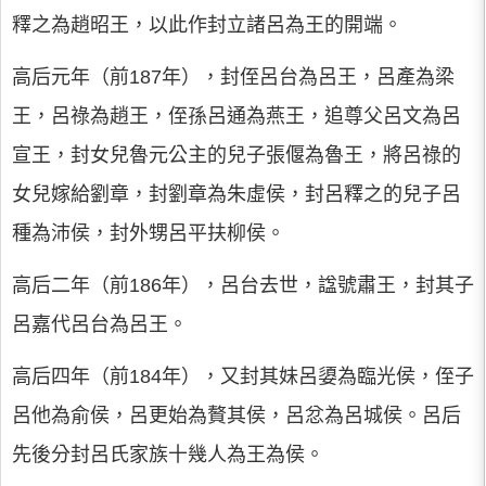
釋之為趙昭王，以此作封立諸呂為王的開端。
高后元年（前187年），封侄呂台為呂王，呂產為梁
王，呂祿為趙王，侄孫呂通為燕王，追尊父呂文為呂
宣王，封女兒魯元公主的兒子張偃為魯王，將呂祿的
女兒嫁給劉章，封劉章為朱虛侯，封呂釋之的兒子呂
種為沛侯，封外甥呂平扶柳侯。
高后二年（前186年），呂台去世，諡號肅王，封其子
呂嘉代呂台為呂王。
高后四年（前184年），又封其妹呂嬃為臨光侯，侄子
呂他為俞侯，呂更始為贅其侯，呂忿為呂城侯。呂后
先後分封呂氏家族十幾人為王為侯。