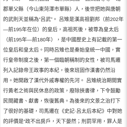
郡單父縣（今山東菏澤市單縣）人，後世把她與唐朝
的武則天並稱為“呂武”。 呂雉是漢高祖劉邦（前202年
—前195年在位）的皇后，高祖死後，被尊為皇太后
（前195年—前180年），是中國歷史上有記載的第一
位皇后和皇太后。同時呂雉也是秦始皇統一中國，實
行皇帝制度之後，第一個臨朝稱制的女性，被司馬遷
列入記錄帝王政事的本紀，後來班固作漢書仍然沿
用。她開啟了漢代外戚專權的先河。 呂雉統治期間實
行黃老之術與民休息的政策，廢除挾書律，下令鼓勵
民間藏書、獻書，恢復舊典。為後來的文景之治打下
了很好的基礎，司馬遷在《史記·呂太后本紀》中對她
的評價是“政不出房戶，天下晏然；刑罰罕用，罪人是