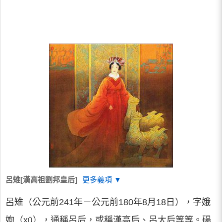
呂雉[漢高祖劉邦皇后]
更多義項 ▼
呂雉（公元前241年－公元前180年8月18日），字娥
姁（xū），通稱呂后，或稱漢高后、呂太后等等。碭