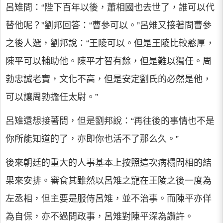
呂雉問：“陛下百年以後，蕭相國也去世了，誰可以代
替他呢？”劉邦回答：“曹參可以。”呂雉又接著問曹參
之後人選，劉邦說：“王陵可以。但是王陵比較憨厚，
陳平可以輔助他。陳平才智有餘，但是難以獨任。周
勃忠誠老實，文化不高，但是安定劉氏的必然是他，
可以讓周勃擔任太尉。”
呂雉還想接著問，但是劉邦說：“再往後的事情也不是
你所能知道的了，亦即你也活不了那么久。”
後來朝廷的重大的人事基本上按照這次病榻問相的結
果來安排。審食其雖然以呂雉之寵在王陵之後一度為
左丞相，但主要是服侍呂雉，並不治事。而陳平亦佯
為自保，亦不過問政事，呂雉對陳平深為讚許。