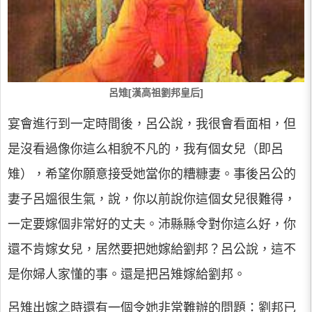
呂雉[漢高祖劉邦皇后]
宴會進行到一定時間後，呂公說，我很會看面相，但
是沒看過像你這么相貌不凡的，我有個女兒（即呂
雉），希望你願意接受她當你的糟糠妻。事後呂公的
妻子呂媼很生氣，說，你以前說你這個女兒很難得，
一定要嫁個非常好的丈夫。沛縣縣令對你這么好，你
還不肯嫁女兒，居然要把她嫁給劉邦？呂公說，這不
是你婦人家懂的事。還是把呂雉嫁給劉邦。
呂雉出嫁之時還有一個令她非常難辦的問題：劉邦已