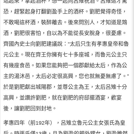
站起來，拿起酒杯，想一起向呂雉祝酒。呂雉這才驚
恐，趕緊起身打翻劉盈手上的酒杯。劉肥覺得奇怪，
不敢喝這杯酒，裝醉離去。後來問別人，才知道是鴆
酒，劉肥很害怕，自以為不能從長安脫身，很憂慮。
齊國內史士向劉肥建議說：“太后只生有孝惠皇帝和魯
元公主。現在齊王你擁有七十多座城，而魯元公主只
有幾座食邑。如果您能夠把一個郡獻給太后，作為公
主的湯沐邑，太后必定很高興，您也就無憂無慮了。”
於是劉肥獻出城陽郡，並尊公主為王，太后呂雉十分
高興，並讚許劉肥，就在劉肥的府邸擺酒宴，歡宴
後，讓劉肥回到封地。
孝惠四年（前192年），呂雉立魯元公主女張氏為皇
后。時張氏僅13歲，且為劉盈的親外甥女，劉盈雖然