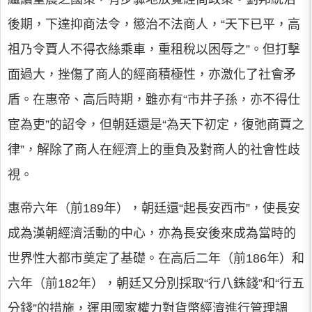
後期，下達抑商法令，懲治不法商人，“天下已平，高
祖乃令賈人不得衣絲乘車，重租稅以困辱之”。但打擊
面過大，挫傷了商人的經商積極性，亦激化了社會矛
盾。在惠帝、高后時期，雖亦有“市井子孫，亦不得仕
宦為吏”的詔令，但朝廷還是“為天下初定，復弛商賈之
律”，解除了商人在經濟上的重負及對商人的社會性歧
視。
惠帝六年（前189年），朝廷還“起長安西市”，使長安
成為漢朝經濟活動的中心，亦為長安後來成為當時的
世界性大都市奠定了基礎。在高后二年（前186年）和
六年（前182年），朝廷又分別採取“行八銖錢”和“行五
分錢”的措施，運用國家權力對貨幣經濟進行管理調