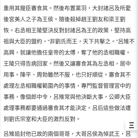
重用其寵臣審食其。然後布置黨羽，大封諸呂及所愛
後宮美人之子為王侯。隨後殺掉趙王劉友和梁王劉
恢。右丞相王陵堅決反對封諸呂為王的政策，堅持高
祖與大臣的盟約，“非劉氏而王，天下共擊之。”呂雉不
高興，就讓他擔任皇帝的太傅，奪了他的丞相職權。
王陵只得告病回家。然後又讓審食其為左丞相，居中
用事。陳平、周勃雖然不服，也只好順從。審食其不
處理左丞相職權範圍內的事情，專門監督管理宮中的
事務，像個郎中令，呂雉常與他決斷大事，公卿大臣
處理事務都要通過審食其才能決定。呂后這些做法遭
到劉氏宗室和大臣的激烈反對。
Ξ
呂雉追封他已故的兩個哥哥，大哥呂侯為悼武王，呂