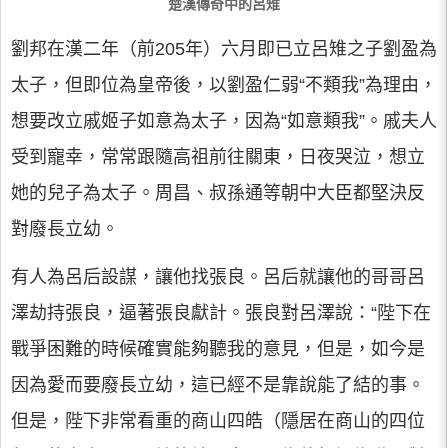
楚漢傳奇中的呂雉
劉邦在漢二年（前205年）六月即已立呂雉之子劉盈為
太子，但即位為皇帝後，以劉盈仁弱“不類我”為理由，
想要改立戚姬子如意為太子，因為“如意類我”。戚夫人
受到寵幸，常常跟隨高祖前往關東，日夜哭泣，想立
她的兒子為太子。周昌、叔孫通等朝中大臣都堅決反
對廢長立幼。
有人為呂后設謀，讓他找張良。呂后就讓他的哥哥呂
澤劫持張良，逼著張良獻計。張良對呂澤說：“陛下在
戰爭困難的時候確實能夠聽我的意見，但是，如今是
因為愛而要廢長立幼，這已經不是靠說能了結的事。
但是，陛下非常看重的商山四皓（隱居在商山的四位