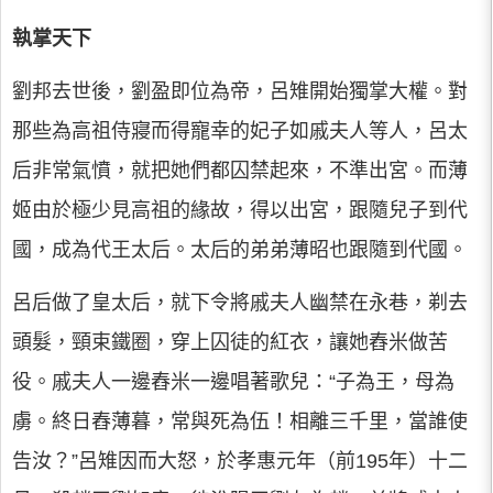
執掌天下
劉邦去世後，劉盈即位為帝，呂雉開始獨掌大權。對
那些為高祖侍寢而得寵幸的妃子如戚夫人等人，呂太
后非常氣憤，就把她們都囚禁起來，不準出宮。而薄
姬由於極少見高祖的緣故，得以出宮，跟隨兒子到代
國，成為代王太后。太后的弟弟薄昭也跟隨到代國。
呂后做了皇太后，就下令將戚夫人幽禁在永巷，剃去
頭髮，頸束鐵圈，穿上囚徒的紅衣，讓她舂米做苦
役。戚夫人一邊舂米一邊唱著歌兒：“子為王，母為
虜。終日舂薄暮，常與死為伍！相離三千里，當誰使
告汝？”呂雉因而大怒，於孝惠元年（前195年）十二