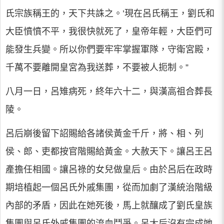
氏宗族稱王的，天下共誅之。’現在呂氏稱王，劉氏和
大臣憤憤不平，我很快就死了，皇帝年輕，大臣們可
能發生兵變。所以你們要牢牢掌握軍隊，守衛宮殿，
千萬不要離開皇宮為我送葬，不要被人扼制。”
八月一日，呂雉病死，終年六十二，與漢高祖合葬長
陵。
呂后崩後留下詔賜給各諸侯黃金千斤，將、相、列
侯、郎、吏都按官階賜給黃金。大赦天下。讓呂王呂
產擔任相國。讓呂祿的女兒做皇后。由於呂后在政時
期培植起一個呂氏外戚集團，從而加劇了漢統治階級
內部的矛盾，因此在她死後，馬上就釀成了劉氏皇族
集團與呂氏外戚集團的流血鬥爭。呂太后沒有完成她