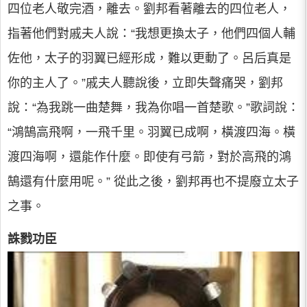
四位老人敬完酒，離去。劉邦看著離去的四位老人，
指著他們對戚夫人說：“我想更換太子，他們四個人輔
佐他，太子的羽翼已經形成，難以更動了。呂后真是
你的主人了。”戚夫人聽說後，立即失聲痛哭，劉邦
說：“為我跳一曲楚舞，我為你唱一首楚歌。”歌詞說：
“鴻鵠高飛啊，一飛千里。羽翼已成啊，橫渡四海。橫
渡四海啊，還能作什麼。即使有弓箭，對於高飛的鴻
鵠還有什麼用呢。” 從此之後，劉邦再也不提廢立太子
之事。
誅戮功臣