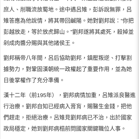
庶人、削職流放蜀地。途中遇呂雉，彭訴說無罪，呂
雉答應為他說情，將其帶回鹹陽。她對劉邦說：“你把
彭越放走，等於放虎歸山。”劉邦遂將其處死，殺掉並
剁成肉醬分賜與其他諸侯王。
劉邦稱帝八年間，呂后協助劉邦，鎮壓叛逆、打擊割
據勢力，對鞏固漢朝統一政權起了重要作用，並為她
日後掌權作了充分準備。
漢十二年（前195年），劉邦病情加重，呂雉派良醫進
行治療。劉邦自知已經病入膏肓，賜醫生金錢，把他
們趕走，拒絕治療。呂雉見劉邦病已不治，出於國家
政局穩定，她到劉邦病榻前問國家關鍵職位人事。