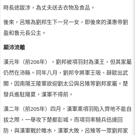
時長途跋涉，為丈夫送去衣物及食品。
後來，呂雉為劉邦生下一兒一女，即後來的漢惠帝劉
盈和魯元長公主。
顛沛流離
漢元年（前206年），劉邦被項羽封為漢王，但其家屬
仍然在沛縣。同年八月，劉邦令將軍王吸、薛歐出武
關，因南陽王陵軍欲迎劉太公與呂雉等劉邦家屬。楚
發兵進駐陽夏，漢軍不得前。
漢二年（前205年）四月，漢軍乘項羽陷入齊地不能自
拔之際，一舉攻下楚都彭城。而項羽率騎兵迅速回
防，與漢軍戰於睢水，漢軍大敗，呂雉等一眾劉邦家