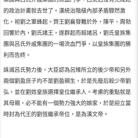
的政治計畫就去世了。漢統治階級內部矛盾驟然激
化，袒劉之軍蜂起。齊王劉襄發難於外，陳平、周勃
回響於內，劉氏諸王，遂群起而殺諸呂，劉氏皇族集
團與呂氏外戚集團的一場流血鬥爭，以皇族集團的勝
利而告終。
誅滅呂氏勢力後，大臣認為呂雉所立的後少帝和另外
兩個劉盈庶子均不是劉盈親生，於是先廢后殺少帝劉
弘，並在劉姓皇族選擇皇位繼承人。考慮的重點就是
其母親，必不能有一個勢力強大的娘家，於是迎立當
時封為代王的劉恆繼承帝位，是為漢文帝。