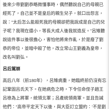
後來少帝劉劉恭略微懂事時，偶然聽說自己的母親已
經死了，自己並不是皇后的親生兒子，就口出怨言，
說：“太后怎么能殺死我的母親卻把我說成是自己的兒
子呢？我現在還小，等長大成人後我就造反。”呂雉聽
說這件事以後很擔心，害怕他將來作亂，於是廢了劉
恭的帝位，並暗中殺了他，改立常山王劉義為皇帝，
改名叫劉弘。
呂后駕崩
高后八年（前180年），呂雉病重，她臨終前仍沒有忘
記鞏固呂氏天下。在她病危之時，下令任命侄子趙王
呂祿為上將軍，統領北軍；呂產統領南軍。並且告誡
他們：“高帝平定天下以後，與大臣訂立盟約：‘不是劉