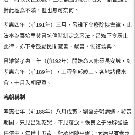
對此極為不滿，但也無可奈何。
孝惠四年（前191年）三月，呂雉下令廢除挾書律，此
法本為秦始皇焚書坑儒時制定之惡法。呂雉下令廢止
此律，亦下令鼓勵民間藏書、獻書，恢復舊典。
呂雉從孝惠三年（前192年）開始命人修築長安城，到
孝惠六年（前189年），工程全部竣工。各地諸侯來
會，十月入朝慶賀。
臨朝稱制
孝惠七年（前188年）八月戊寅，劉盈憂鬱病逝，發喪
期間，只見呂雉乾哭，不見落淚。張良之子張辟強擔
任侍中，年僅十五歲，對丞相陳平說：“太后只有孝惠