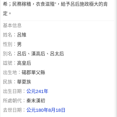
希；民務稼穡，衣食滋殖”，給予呂后施政極大的肯
定。
基本信息
姓名：
呂雉
性別：
男
別名：
呂后、漢高后、呂太后
諡號：
高皇后
出生地：
碭郡單父縣
民族：
華夏族
出生日期：
公元241年
所處朝代：
秦末漢初
去世日期：
公元180年8月18日