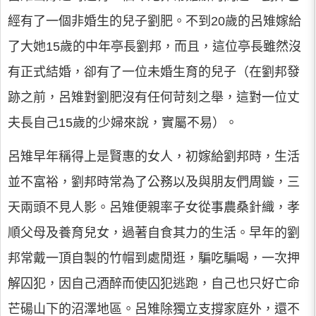
經有了一個非婚生的兒子劉肥。不到20歲的呂雉嫁給
了大她15歲的中年亭長劉邦，而且，這位亭長雖然沒
有正式結婚，卻有了一位未婚生育的兒子（在劉邦發
跡之前，呂雉對劉肥沒有任何苛刻之舉，這對一位丈
夫長自己15歲的少婦來說，實屬不易）。
呂雉早年稱得上是賢惠的女人，初嫁給劉邦時，生活
並不富裕，劉邦時常為了公務以及與朋友們周鏇，三
天兩頭不見人影。呂雉便親率子女從事農桑針織，孝
順父母及養育兒女，過著自食其力的生活。早年的劉
邦常戴一頂自製的竹帽到處閒逛，騙吃騙喝，一次押
解囚犯，因自己酒醉而使囚犯逃跑，自己也只好亡命
芒碭山下的沼澤地區。呂雉除獨立支撐家庭外，還不