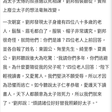
為太子太傅的叔孫通以死相諫，劉邦假裝聽從，實際
上廢立太子的想法毫無改變。
一次朝宴，劉邦發現太子身邊有四位八十多歲的老
人，鬍鬚、眉毛都白了，服裝、帽子非常講究。劉邦
很奇怪，就問他們：你們是誰？四位老人上前回答，
並各自報了姓名：東園公、甪里先生、綺里季、夏黃
公。劉邦聽說後大為吃驚：“我請你們多年，你們逃避
我。為什麼要隨從我的兒子呢？”四位老人回答：“陛下
輕視讀書，又愛罵人。我們堅決不願受辱，所以才因
為恐懼而逃亡。如今聽說太子仁孝恭敬，愛護天下讀
書人，天下人都願意為太子效死力，所以我們就來
了。”劉邦說：“煩請諸位好好替我照顧好太子。”