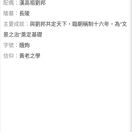
配偶：
漢高祖劉邦
陵墓：
長陵
主要成就：
與劉邦共定天下，臨朝稱制十六年，為“文
景之治”奠定基礎
字號：
娥姁
信仰：
黃老之學