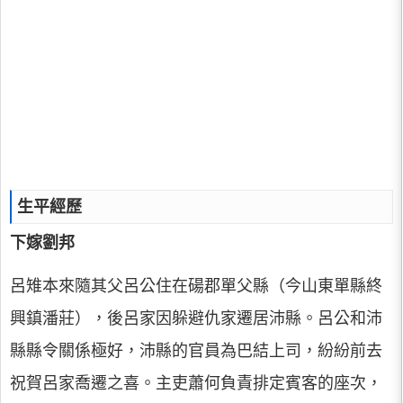
生平經歷
下嫁劉邦
呂雉本來隨其父呂公住在碭郡單父縣（今山東單縣終
興鎮潘莊），後呂家因躲避仇家遷居沛縣。呂公和沛
縣縣令關係極好，沛縣的官員為巴結上司，紛紛前去
祝賀呂家喬遷之喜。主吏蕭何負責排定賓客的座次，