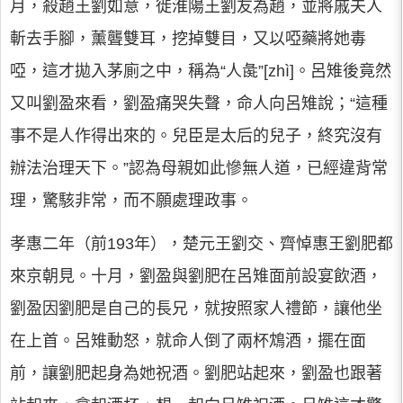
月，殺趙王劉如意，徙淮陽王劉友為趙，並將戚夫人
斬去手腳，薰聾雙耳，挖掉雙目，又以啞藥將她毒
啞，這才拋入茅廁之中，稱為“人彘”[zhì]。呂雉後竟然
又叫劉盈來看，劉盈痛哭失聲，命人向呂雉說；“這種
事不是人作得出來的。兒臣是太后的兒子，終究沒有
辦法治理天下。”認為母親如此慘無人道，已經違背常
理，驚駭非常，而不願處理政事。
孝惠二年（前193年），楚元王劉交、齊悼惠王劉肥都
來京朝見。十月，劉盈與劉肥在呂雉面前設宴飲酒，
劉盈因劉肥是自己的長兄，就按照家人禮節，讓他坐
在上首。呂雉動怒，就命人倒了兩杯鴆酒，擺在面
前，讓劉肥起身為她祝酒。劉肥站起來，劉盈也跟著