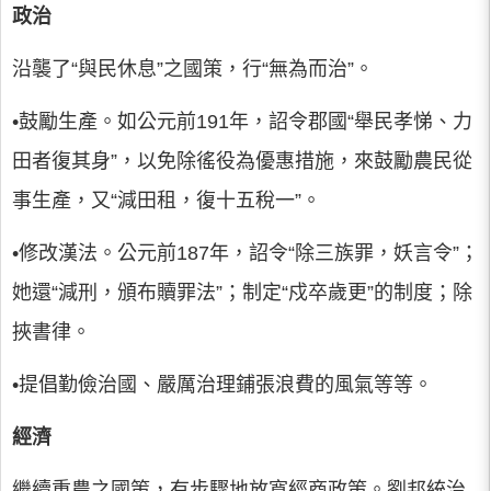
政治
沿襲了“與民休息”之國策，行“無為而治”。
•鼓勵生產。如公元前191年，詔令郡國“舉民孝悌、力
田者復其身”，以免除徭役為優惠措施，來鼓勵農民從
事生產，又“減田租，復十五稅一”。
•修改漢法。公元前187年，詔令“除三族罪，妖言令”；
她還“減刑，頒布贖罪法”；制定“戍卒歲更”的制度；除
挾書律。
•提倡勤儉治國、嚴厲治理鋪張浪費的風氣等等。
經濟
繼續重農之國策，有步驟地放寬經商政策。劉邦統治