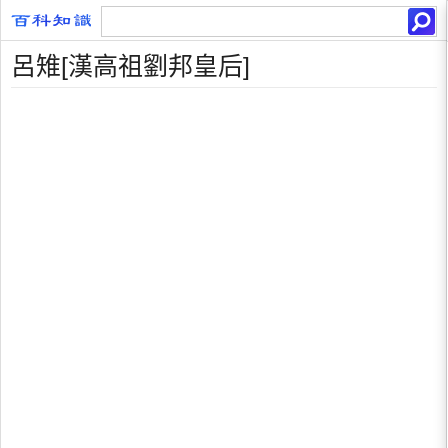
呂雉[漢高祖劉邦皇后]