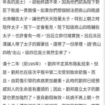
年長的高士），卻始終請不來，因為他們認為陛下對
臣下態度一貫傲慢。如果你們想個辦法把商山四皓請
出來輔佐太子，讓他們天天陪著太子，特別上朝之時
陪伴太子，陛下一定會看見。陛下知道商山四皓輔佐
太子，也許會有一用。”呂后立即付諸實施。呂后派呂
澤讓人帶了太子的親筆信，還帶了一份厚禮，請“商山
四皓”出山，這四位高士竟然全來了。
漢十二年（前195年），劉邦平定英布叛亂結束，但
是，劉邦也在這次平叛中第二次受到致命箭傷。而
且，由箭傷引發的疾病更加嚴重。此時的劉邦已經預
感到人的生命是有盡頭的；因此，劉邦廢立太子的願
望也更加強烈了。張良勸阻無效，託病不再上朝。作