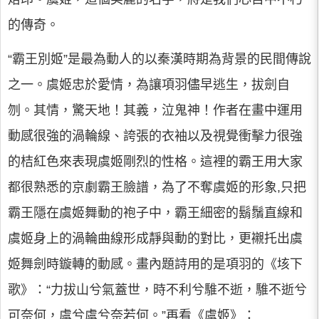
的傳奇。
“霸王別姬”是最為動人的以秦漢時期為背景的民間傳說
之一。虞姬忠於愛情，為讓項羽儘早逃生，拔劍自
刎。其情，驚天地！其義，泣鬼神！作者在畫中運用
動感很強的渦輪線、誇張的衣袖以及視覺衝擊力很強
的桔紅色來表現虞姬剛烈的性格。這裡的霸王用大家
都很熟悉的京劇霸王臉譜，為了不奪虞姬的形象,只把
霸王隱在虞姬舞動的袍子中，霸王細密的鬍鬚直線和
虞姬身上的渦輪曲線形成靜與動的對比，更襯托出虞
姬舞劍時鏇轉的動感。畫內題詩用的是項羽的《垓下
歌》：“力拔山兮氣蓋世，時不利兮騅不逝，騅不逝兮
可奈何，虞兮虞兮奈若何。”再看《虞姬》：