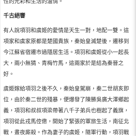
性的光彩和生活的溫情。
千古絕響
有人說項羽和虞姬的愛情是天生一對，地配一雙。這
項家和虞家原都是楚國貴族，秦始皇滅楚後，遷移到
今江蘇省宿遷市過隱居生活。項羽和虞姬從小一起長
大，兩小無猜、青梅竹馬，這兩家於是結為秦晉之
好。
虞姬嫁給項羽之後不久，秦始皇駕崩，秦二世胡亥即
位，由於秦二世的殘暴，便爆發了陳勝吳廣大澤鄉起
義，項羽和叔叔項梁帶著八千子弟兵也樹起了義旗，
項羽從此戎馬倥傯，開始了緊張的軍旅生活，南征北
戰，晝夜廝殺。作為妻子的虞姬，隨軍行動，項羽戰