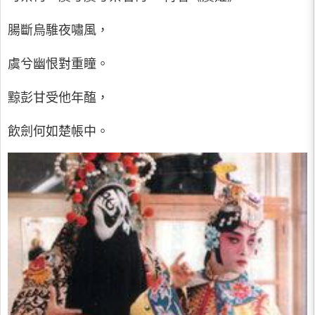
腸斷烏騅夜嘯風，
虞兮幽恨對重瞳。
黥彭甘受他年醢，
飲劍何如楚帳中。