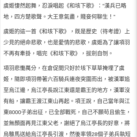
虞姬悽然起舞，忍淚唱起《和垓下歌》：“漢兵已略
地，四方楚歌聲。大王意氣盡，賤妾何聊生！”
虞姬的這一首《和垓下歌》，既是歷史（待考證）上
少見的絕命悲歌，也是愛情的悲歌，虞姬為了讓項羽
不再有牽掛，唱完《和垓下歌》，拔劍自刎。
項羽悲慟萬分，在倉促間只好於垓下草草掩埋了虞
姬，隨即項羽帶著六百騎兵連夜突圍而出，被漢軍追
至烏江邊，烏江亭長說江東還是霸王的地方，漢軍沒
有船，讓霸王渡江東山再起。項王說，自己當年與江
東8000子弟出征，已全部戰死，自己不願苟且偷生，
並無顏面再見江東父老，謝絕了烏江亭長的好意，將
烏騅馬送給烏江亭長引渡，然後率領28個子弟兵執短