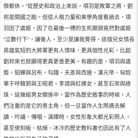
傑都休。”從歷史和政治上來說，項羽是敗軍之將，劉
邦是開國之勛。但從人格力量和美學角度看過去，項
羽因了虞姬，因了在最後一搏的生死關頭竟然對虞姬
“泣數行下”，讓後人，至少是讓我覺得，這個兒女情長
英雄氣短的大將軍更有人情味，更具個性光彩，比起
劉邦來也就顯得更真更善更美。有趣的是，項羽與虞
姬，貂蟬與呂布，勾踐、夫差與西施，漢元帝、匈奴
單于呼韓邪與王昭君，李靖與紅拂女，甚至石崇與綠
珠，這幾組男女關係中，當作為歷史敘事的時候，人
們注重的是它的男主角，但一旦當作人生際遇去解
讀、吟誦、傳唱、演繹時，女性形象大都光彩照人，
甚至使刻板、枯燥、冰冷的歷史教科書也因此有了人