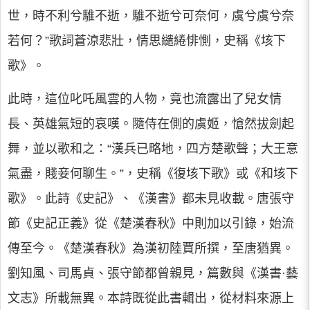
世，時不利兮騅不逝，騅不逝兮可奈何，虞兮虞兮奈
若何？”歌詞蒼涼悲壯，情思繾綣悱惻，史稱《垓下
歌》。
此時，這位叱吒風雲的人物，竟也流露出了兒女情
長、英雄氣短的哀嘆。隨侍在側的虞姬，愴然拔劍起
舞，並以歌和之：“漢兵已略地，四方楚歌聲；大王意
氣盡，賤妾何聊生。”，史稱《復垓下歌》或《和垓下
歌》。此詩《史記》、《漢書》都未見收載。唐張守
節《史記正義》從《楚漢春秋》中則加以引錄，始流
傳至今。《楚漢春秋》為漢初陸賈所撰，至唐猶異。
劉知風、司馬貞、張守節都曾親見，篇數與《漢書·藝
文志》所載無異。本詩既從此書輯出，從材料來源上