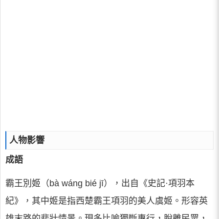
人物影響
成語
霸王別姬（bà wáng bié jī），出自《史記·項羽本
紀》，其中姬是指西楚霸王項羽的美人虞姬。形容英
雄末路的悲壯情景。現多比喻獨斷專行，脫離民眾，