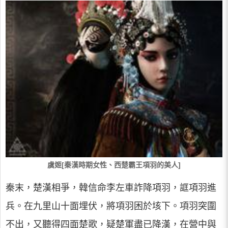
虞姬[秦漢時期女性、西楚霸王項羽的美人]
秦末，楚漢相爭，韓信命李左車詐降項羽，誆項羽進
兵。在九里山十面埋伏，將項羽困於垓下。項羽突圍
不出，又聽得四面楚歌，疑楚軍盡已降漢，在營中與