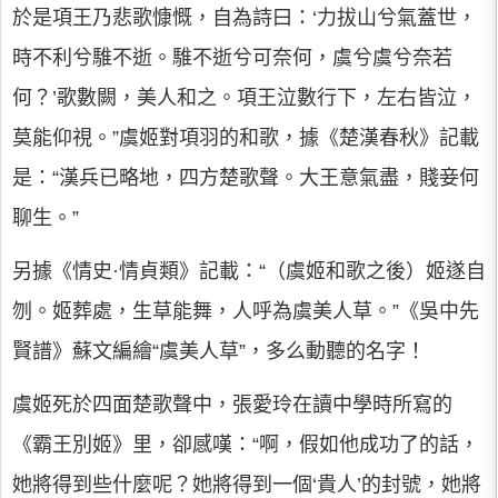
於是項王乃悲歌慷慨，自為詩曰：‘力拔山兮氣蓋世，
時不利兮騅不逝。騅不逝兮可奈何，虞兮虞兮奈若
何？’歌數闕，美人和之。項王泣數行下，左右皆泣，
莫能仰視。”虞姬對項羽的和歌，據《楚漢春秋》記載
是：“漢兵已略地，四方楚歌聲。大王意氣盡，賤妾何
聊生。”
另據《情史·情貞類》記載：“（虞姬和歌之後）姬遂自
刎。姬葬處，生草能舞，人呼為虞美人草。”《吳中先
賢譜》蘇文編繪“虞美人草”，多么動聽的名字！
虞姬死於四面楚歌聲中，張愛玲在讀中學時所寫的
《霸王別姬》里，卻感嘆：“啊，假如他成功了的話，
她將得到些什麼呢？她將得到一個‘貴人’的封號，她將