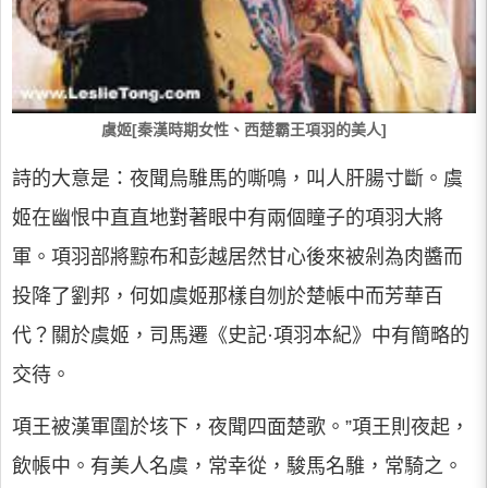
虞姬[秦漢時期女性、西楚霸王項羽的美人]
詩的大意是：夜聞烏騅馬的嘶鳴，叫人肝腸寸斷。虞
姬在幽恨中直直地對著眼中有兩個瞳子的項羽大將
軍。項羽部將黥布和彭越居然甘心後來被剁為肉醬而
投降了劉邦，何如虞姬那樣自刎於楚帳中而芳華百
代？關於虞姬，司馬遷《史記·項羽本紀》中有簡略的
交待。
項王被漢軍圍於垓下，夜聞四面楚歌。”項王則夜起，
飲帳中。有美人名虞，常幸從，駿馬名騅，常騎之。