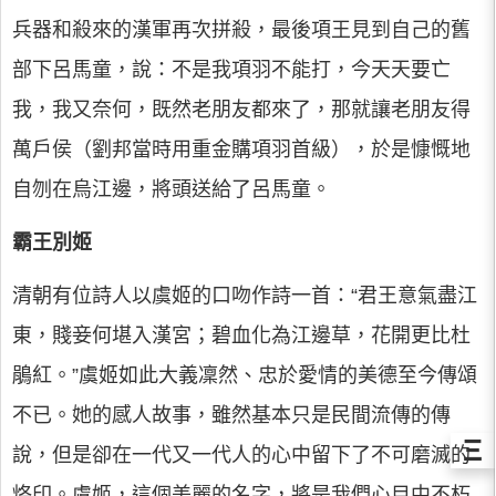
兵器和殺來的漢軍再次拼殺，最後項王見到自己的舊
部下呂馬童，說：不是我項羽不能打，今天天要亡
我，我又奈何，既然老朋友都來了，那就讓老朋友得
萬戶侯（劉邦當時用重金購項羽首級），於是慷慨地
自刎在烏江邊，將頭送給了呂馬童。
霸王別姬
清朝有位詩人以虞姬的口吻作詩一首：“君王意氣盡江
東，賤妾何堪入漢宮；碧血化為江邊草，花開更比杜
鵑紅。”虞姬如此大義凜然、忠於愛情的美德至今傳頌
不已。她的感人故事，雖然基本只是民間流傳的傳
Ξ
說，但是卻在一代又一代人的心中留下了不可磨滅的
烙印。虞姬，這個美麗的名字，將是我們心目中不朽