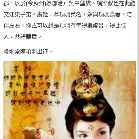
郡，以吳(今蘇州)為郡治）吳中望族。項梁叔侄在此結
交江東子弟。虞姬，慕項羽英名，嫁與項羽為妻，陪
伴左右。抑或可以說是項羽有幸得識虞姬，得此佳
人，共譜華章。
虞姬常隨項羽出征。