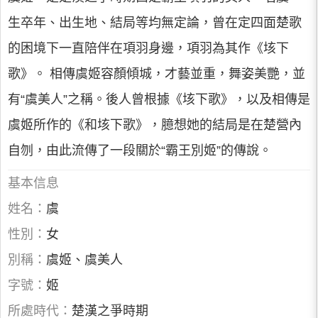
生卒年、出生地、結局等均無定論，曾在定四面楚歌
的困境下一直陪伴在項羽身邊，項羽為其作《垓下
歌》。 相傳虞姬容顏傾城，才藝並重，舞姿美艷，並
有“虞美人”之稱。後人曾根據《垓下歌》，以及相傳是
虞姬所作的《和垓下歌》，臆想她的結局是在楚營內
自刎，由此流傳了一段關於“霸王別姬”的傳說。
基本信息
姓名：
虞
性別：
女
別稱：
虞姬、虞美人
字號：
姬
所處時代：
楚漢之爭時期