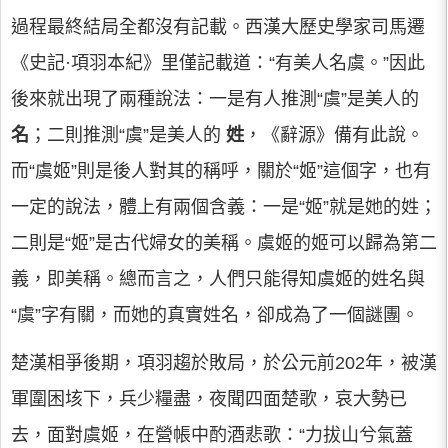
過程最終結局全都沒有記載。西漢大歷史學家司馬遷
《史記·項羽本紀》里僅記載道：“有美人名虞。”因此
後來就出現了兩種說法：一是有人推測“虞”是美人的
名
；二則推測“虞”是美人的
姓
，《辭源》備有此說。
而“虞姬”則是後人對其的稱呼，關於“姬”這個字，也有
一定的說法，體上有兩個含義：一是“姬”就是她的姓；
二則是“姬”是古代婦女的美稱。虞姬的姬可以歸為第二
義，即美稱。總而言之，人們只能得知虞姬的姓名與
“虞”字有關，而她的真實姓名，卻成為了一個謎團。
楚漢相爭後期，項羽趨於敗局，於公元前202年，被漢
軍圍困垓下，兵少糧盡，夜聞四面楚歌，哀大勢已
去，面對虞姬，在營帳中酌酒悲歌：“力拔山兮氣蓋