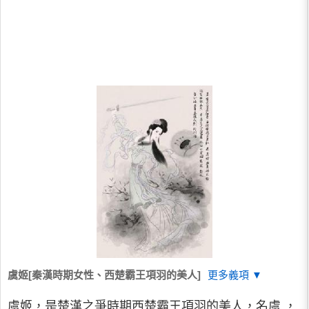
虞姬[秦漢時期女性、西楚霸王項羽的美人]
更多義項 ▼
虞姬，是楚漢之爭時期西楚霸王項羽的美人，名虞 ，