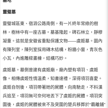
墓地
靈璧墓
靈璧城區東、宿泗公路南側，有一片終年常綠的樹
林，樹林中有一座古墓。墓基隆起，碑石林立，靜穆
凝重。這就是安徽省重點保護文物——虞姬墓。園內
有陳列室，陳列室採用磚木結構，粉牆小窗，青灰色
小瓦，內進雕樑畫棟，結構巧妙。
虞姬墓。墓側曾建有虞姬廟，廟內塑有項羽、虞姬
像。相傳虞姬性情溫柔，知書達禮，深得項羽喜愛。
虞姬自刎後，項羽帶著她的屍體，向南馳走，不料漢
兵追至，項羽無可奈何地丟下了虞姬的屍體。項羽突
圍後，虞姬的屍體被來不及突圍的楚兵移葬於“霸離鋪”