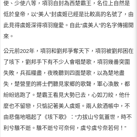
使、少使八等，項羽自封為西楚霸王，名位上自然是
低於皇帝，以“美人”封虞姬已經是比較高的名號了，由
此見得虞姬深得項羽寵愛。自此“虞美人”的名字傳揚開
來。
公元前202年，項羽和劉邦爭奪天下，項羽被劉邦困在
了垓下，劉邦手下有不少人會唱楚歌，項羽幾番突圍
失敗，兵孤糧盡，夜晚聽到四面楚歌，以為楚地盡
失，楚營里的將士們聽見家鄉的歌聲，軍心渙散，都
紛紛逃跑了。楚霸王看見大勢已去，心如刀絞，他什
麼也不留戀，只惦記著美人虞姬。兩人飲酒帳中，不
由悲傷地唱起了《垓下歌》：“力拔山兮氣蓋世，時不
利兮騅不逝。騅不逝兮可奈何，虞兮虞兮奈若何！”