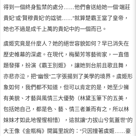
得到一個終身監禁的處分……他們會送給她一個‘端莊
貴妃’或‘賢穆貴妃’的諡號……”就算楚霸王當了皇帝，
她也不過是成千上萬的貴妃中的一個而已。
虞姬究竟是什麼人？她的絕世容貌如何？早已消失在
歷史帷幕的深處。在現代，梅蘭芳等藝術家，一直借
題發揮，扮演《霸王別姬》，讓她到台前且歌且舞，
亦悲亦泣，把“幽恨”二字張揚到了美學的境界。虞姬形
象如何，我們都不知道，但可以肯定的是，她至少擁
有美貌、才藝與風情三大優勢（林黛玉筆下的五美，
包括她自己，都是色、藝、情三者兼而有之，所以林
妹妹才如此地惺惺相惜），這就讓“力拔山兮氣蓋世”的
大王像《金瓶梅》開篇里說的：“只因撞著虞姬……豪