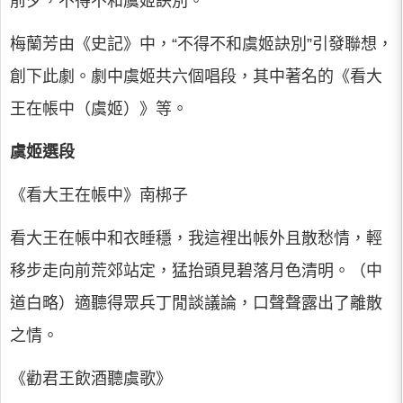
前夕，不得不和虞姬訣別。
梅蘭芳由《史記》中，“不得不和虞姬訣別”引發聯想，
創下此劇。劇中虞姬共六個唱段，其中著名的《看大
王在帳中（虞姬）》等。
虞姬選段
《看大王在帳中》南梆子
看大王在帳中和衣睡穩，我這裡出帳外且散愁情，輕
移步走向前荒郊站定，猛抬頭見碧落月色清明。（中
道白略）適聽得眾兵丁閒談議論，口聲聲露出了離散
之情。
《勸君王飲酒聽虞歌》