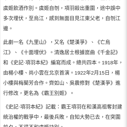
虞姬飲酒作別。虞姬自刎，項羽殺出重圍，途中誤中
多次埋伏，至烏江，感到無面目見江東父老，自刎江
邊。
此劇一名《九里山》，又名《楚漢爭》、《亡烏
江》、《十面埋伏》。清逸居士根據崑曲《千金記》
和《史記·項羽本紀》編寫而成。總共四本。1918年，
由楊小樓、尚小雲在北京首演。1922年2月15日，楊
小樓與梅蘭芳合作。齊如山、吳震修對《楚漢爭》進
行修改，更名為《霸王別姬》。
《史記·項羽本紀》記載：霸王項羽在和漢高祖奪封建
統治權的戰爭中，最後兵敗，自知大勢已去，在突圍