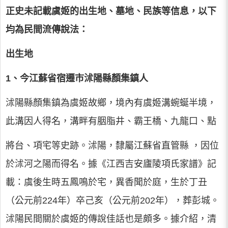
正史未記載虞姬的出生地、墓地、民族等信息，以下
均為民間流傳說法：
出生地
1、今江蘇省宿遷市沭陽縣顏集鎮人
沭陽縣顏集鎮為虞姬故鄉，境內有虞姬溝蜿蜒半境，
此溝因人得名，溝畔有胭脂井、霸王橋、九龍口、點
將台、項宅等史跡。沭陽，隸屬江蘇省直管縣 ，因位
於沭河之陽而得名。據《江西吉安廬陵項氏家譜》記
載：虞後生時五鳳鳴於宅，異香聞於庭，生於丁丑
（公元前224年）卒己亥（公元前202年），葬彭城。
沭陽民間關於虞姬的傳說佳話也是頗多。據介紹，清