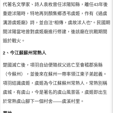
代著名文學家、詩人袁枚曾任沭陽知縣，離任43年後
重遊沭陽時，特地再到顏集鄉憑弔虞姬，作有《過虞
溝游虞姬廟》詩，並自注“相傳，虞故沭人也”。民國期
間沭陽當地曾對虞姬廟進行修建，後該廟在抗戰期間
毀於戰火。
2、今江蘇蘇州常熟人
楚國滅亡後，項羽自幼便隨叔父逃亡至會稽郡吳縣
（今蘇州），並後來在蘇州一帶率領江東子弟起義。
項羽結識虞姬，虞姬為今江蘇蘇州常熟人，常熟別稱
虞城，有虞山，今是著名的虞山風景區，虞姬即出生
於常熟虞山腳下一個村舍——虞溪村里。