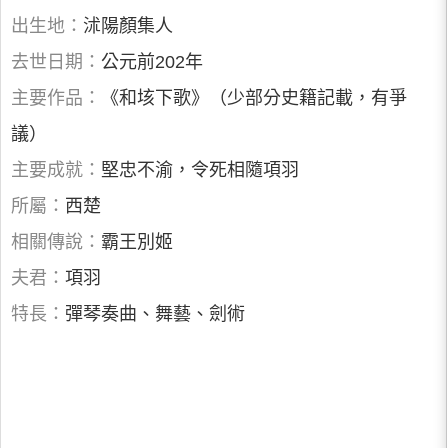
出生地：
沭陽顏集人
去世日期：
公元前202年
主要作品：
《和垓下歌》（少部分史籍記載，有爭
議）
主要成就：
堅忠不渝，令死相隨項羽
所屬：
西楚
相關傳說：
霸王別姬
夫君：
項羽
特長：
彈琴奏曲、舞藝、劍術