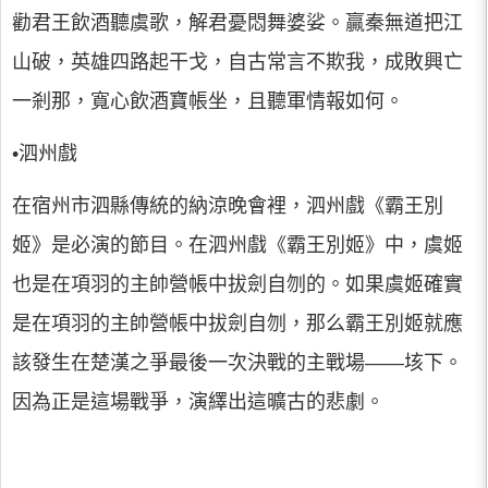
勸君王飲酒聽虞歌，解君憂悶舞婆娑。贏秦無道把江
山破，英雄四路起干戈，自古常言不欺我，成敗興亡
一剎那，寬心飲酒寶帳坐，且聽軍情報如何。
•泗州戲
在宿州市泗縣傳統的納涼晚會裡，泗州戲《霸王別
姬》是必演的節目。在泗州戲《霸王別姬》中，虞姬
也是在項羽的主帥營帳中拔劍自刎的。如果虞姬確實
是在項羽的主帥營帳中拔劍自刎，那么霸王別姬就應
該發生在楚漢之爭最後一次決戰的主戰場——垓下。
因為正是這場戰爭，演繹出這曠古的悲劇。