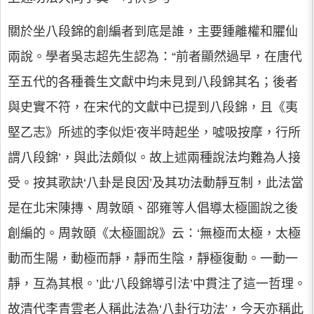
關於坐八段錦的創編者到底是誰，主要鍾離權和臞仙
兩說。學者吳志超先生認為：“前者顯然過早，在唐代
至五代的各種養生文獻中均未見到八段錦其名；後者
與史實不符，在宋代的文獻中已提到八段錦，且《夷
堅乙志》所述的李似炬‘夜半時起坐，噓吸按摩，行所
謂八段錦’，與此法頗似。故上述兩種說法均難為人接
受。按其歌訣‘八卦是良因’及其功法動靜互制，此法當
是在北宋陳摶、周敦頤、邵雍等人倡導太極圖說之後
創編的。周敦頤《太極圖說》云：‘無極而太極，太極
動而生陽，動極而靜，靜而生陰，靜極復動。一動一
靜，互為其根。’此‘八段錦導引法’中貫注了這一哲理。
故清代李青雲老人稱此法為‘八卦行功法’，今天亦稱此