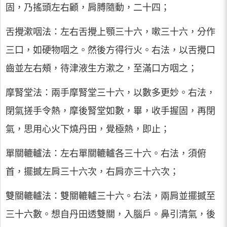
固，乃搖頭左右顧，肩膊隨動，二十四；
舌攪漱咽法：左右舌攪上顎三十六，嗽三十六，分作
三口，如硬物咽之。然後方得行火。右法，以舌攪口
齒並左右頰，待津液生方漱之，至滿口方咽之；
摩腎堂法：兩手摩腎堂三十六，以數多更妙。右法，
閉氣搓手令熱，摩後腎堂如數，畢，收手握固，再閉
氣，思用心火下燒丹田，覺極熱，即止；
單關轆轤法：左右單關轆轤各三十六。右法，須俯
首，擺撼左肩三十六次，右肩亦三十六次；
雙關轆轤法：雙關轆轤三十六。右法，兩肩並擺撼至
三十六數。想自丹田透雙關，入腦戶。鼻引清氣，後