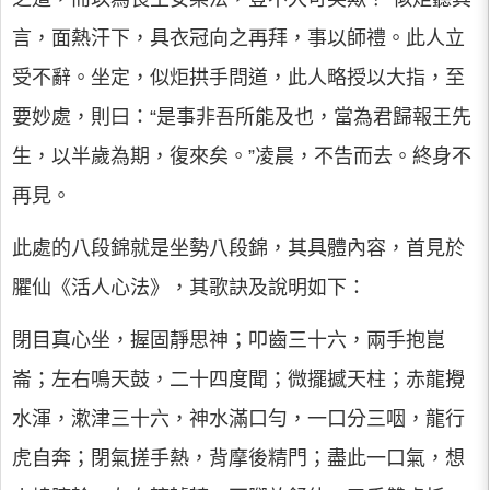
言，面熱汗下，具衣冠向之再拜，事以師禮。此人立
受不辭。坐定，似炬拱手問道，此人略授以大指，至
要妙處，則曰：“是事非吾所能及也，當為君歸報王先
生，以半歲為期，復來矣。”凌晨，不告而去。終身不
再見。
此處的八段錦就是坐勢八段錦，其具體內容，首見於
臞仙《活人心法》，其歌訣及說明如下：
閉目真心坐，握固靜思神；叩齒三十六，兩手抱崑
崙；左右鳴天鼓，二十四度聞；微擺撼天柱；赤龍攪
水渾，漱津三十六，神水滿口勻，一口分三咽，龍行
虎自奔；閉氣搓手熱，背摩後精門；盡此一口氣，想