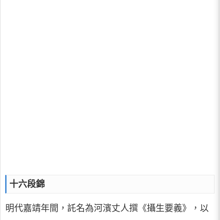
十六段錦
明代嘉靖年間，託名為河濱丈人撰《攝生要義》，以