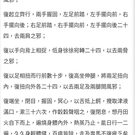
風邪；
復起立齊行，兩手握固，左足前踏，左手擺向前，右
手擺向後；右足前踏，右手擺向前，左手擺向後二十
四，去兩肩之邪；
復以手向背上相捉，低身徐徐宛轉二十四，以去兩脅
之邪；
復以足相扭而行前數十步，復高坐伸腿，將兩足扭向
內，復扭向外各二十四，以去兩足及兩腿間風邪；
復端坐，閉目，握固，冥心，以舌抵上齶，攪取津液
滿口，漱三十六次，作穀穀聲咽之，復閉息，想丹田
火自下而上，遍燒身體內外，熱蒸乃止。能日行一二
遍，久久身輕體健，百病皆除，走及奔馬不復疲乏矣