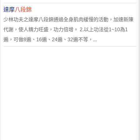
達摩
八段錦
少林功夫之達摩八段錦通過全身肌肉緩慢的活動，加速新陳
代謝，使人精力旺盛，功力倍增。 2.以上功法從1~10為1
遍，可做8遍、16遍、24遍、32遍不等，...