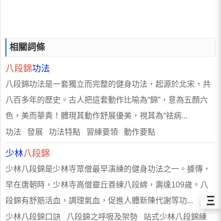
相關詞條
八段錦
功法
八段錦功法是一套獨立而完整的健身功法，起源於北宋，共
八百多年的歷史。古人把這套動作比喻為“錦”，意為五顏六
色，美而華貴！體現其動作舒展優美，視其為“祛病...
功法 發展 功法特點 習練要領 動作要點
少林
八段錦
少林八段錦是少林寺眾僧最早演練的健身功法之一。據傳，
早在唐朝時，少林寺高僧靈丘善練八段綿，壽達109歲。八
Ξ
段錦有舒筋活血，調理氣血，促進人體新陳代謝等功...
少林八段錦口訣 八段錦之呼吸及架勢 站式少林八段錦練