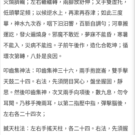
火燒臍輪；左右轆轤轉，兩腳放舒伸；叉手雙虛托，
低頭攀足頻；以候逆水上，再漱再吞津；如此三度
畢，神水九次吞，咽下汩汩響，百脈自調勻；河車搬
運訖，發火遍燒身。邪魔不敢近，夢寐不能昏，寒暑
不能入，災病不能迍。子前午後作，造化合乾坤；循
環次第轉，八卦是良因。
叩齒集神法：叩齒集神三十六，兩手抱崑崙，雙手擊
天鼓二十四。右法，先須閉目冥心，盤坐握固，靜
思。然後叩齒集神，次叉兩手向項後，數九息，勿令
耳聞。乃移手掩兩耳，以第二指壓中指，彈擊腦後，
左右各二十四次；
撼天柱法：左右手搖天柱，各二十四。右法，先須握