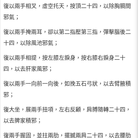
復以兩手相叉，虛空托天，按頂二十四，以除胸膈間
邪氣；
復以兩手掩兩耳，卻以第二指壓第三指，彈擊腦後二
十四，以除風池邪氣；
復以兩手相提，按左膝左捩身，按右膝右捩身二十
四，以去肝家風邪；
復以兩手一向前一向後，如挽五石弓狀，以去臂腋積
邪；
復大坐，展兩手扭項，左右反顧，肩膊隨轉二十四，
以去脾家積邪；
復兩手握固，並拄兩肋，擺撼兩肩二十四，以去腰肋