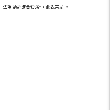
法為‘動靜結合套路’”，此說當是 。