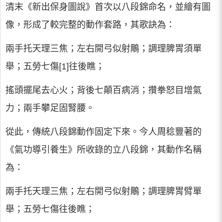
清末《新出保身圖說》首次以八段錦命名，並繪有圖
像，形成了較完整的動作套路，其歌訣為：
兩手托天理三焦；左右開弓似射鵰；調理脾胃須單
舉；五勞七傷[1]往後瞧；
搖頭擺尾去心火；背後七顛百病消；攢拳怒目增氣
力；兩手攀足固腎腰。
從此，傳統八段錦動作固定下來。今人周稔豐著的
《氣功導引養生》所收錄的立八段錦，其動作名稱
為：
兩手托天理三焦；左右開弓似射鵰；調理脾胃臂單
舉；五勞七傷往後瞧；