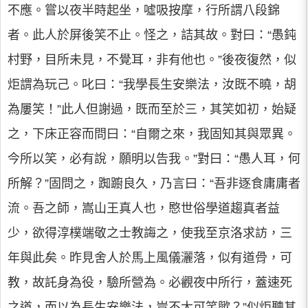
不應。嘗以夜半時起坐，噓吸按摩，行所謂八段錦
者。此人於屏後笑不止。怪之，詰其故。對曰：“愚鈍
村野，目所未見，不覺耳，非有他也。”後夜復然，似
炬謂為玩己。叱曰：“我學長生安樂法，汝既不曉，胡
為屢笑！”此人但謝過，既而至於三，其笑如初，始疑
之，下床正容而問曰：“自爾之來，我固知其與眾異。
今所以笑，必有說，願明以告我。”對曰：“愚人耳，何
所解？”固問之，踟躕良久，乃言曰：“吾非逐食庸庸者
流。吾之師，嵩山王真人也，愍世俗學道趨真者益
少，欲得淳樸端敬之士教誨之，使我至京洛求訪，三
年與此矣。昨見舍人於馬上風儀灑落，似有道骨，可
教，故託身為役，驗所營為。必觀夜中所行，蓋速死
之道，而以為長生安樂法，豈不大可笑歟？”似炬聽其