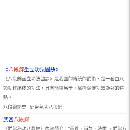
《
八段錦
坐立功法圖訣》
《八段錦坐立功法圖訣》是我國的傳統的武術，是一套由八
節動作編成的功法，具有簡單易學，醫療保健功效顯著的特
點。
八段錦簡史 健身氣功八段錦
武當
八段錦
《武當秘功八段錦》內容簡介：“貴養、尚氣、法柔”，武當八