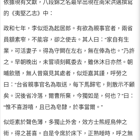
依據現有文獻，八段錦之名最早出現在南宋洪邁撰寫
的《夷堅乙志》中：
政和七年，李似炬為起居郎。有欲為親事官者，兩省
員額素窄，不能容，卻之使去。其人曰：“家自有生
業，可活妻子。得為守闕在左右，無在俸為也。”乃許
之。早朝晚出，未嘗頃刻輒委去，雖休沐日亦然。朝
晡飲膳，無人曾窺見其處者，似炬嘉其謹，呼勞之
曰：“台省親事官名為取送，每下馬歸宅，則散示不顧
矣。況後省冷落，爾曹所棄，今獨如是，何也？”曰：
“惟不喜游嘻，且已為皂隸，於事當爾。”
似炬素於聲色薄，多獨止外舍，效方士熊經鳥伸之
術，得之甚喜。自是令席於床下，正熟睡時，呼之無