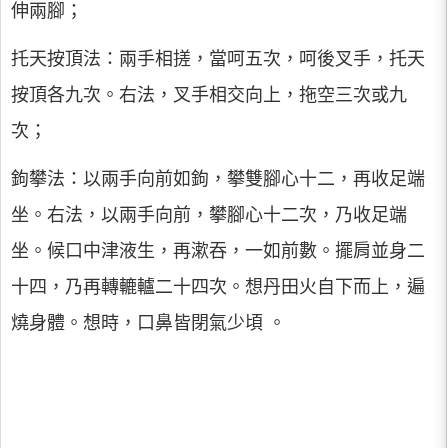
伸兩腳；
托天按頂法：兩手相搓，當呵五次，呵後叉手，托天
按頂各九次。右法，叉手相交向上，拖空三次或九
次；
鉤攀法：以兩手向前如鉤，攀雙腳心十二，再收足端
坐。右法，以兩手向前，攀腳心十二次，乃收足端
坐。候口中津液生，再漱吞，一如前數。擺肩並身二
十四，乃再轉轆轤二十四次。想丹田火自下而上，遍
燒身體。想時，口鼻皆閉氣少頃 。