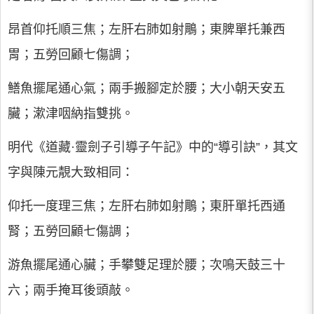
昂首仰托順三焦；左肝右肺如射鵰；東脾單托兼西
胃；五勞回顧七傷調；
鱔魚擺尾通心氣；兩手搬腳定於腰；大小朝天安五
臟；漱津咽納指雙挑。
明代《道藏·靈劍子引導子午記》中的“導引訣”，其文
字與陳元靚大致相同：
仰托一度理三焦；左肝右肺如射鵰；東肝單托西通
腎；五勞回顧七傷調；
游魚擺尾通心臟；手攀雙足理於腰；次鳴天鼓三十
六；兩手掩耳後頭敲。