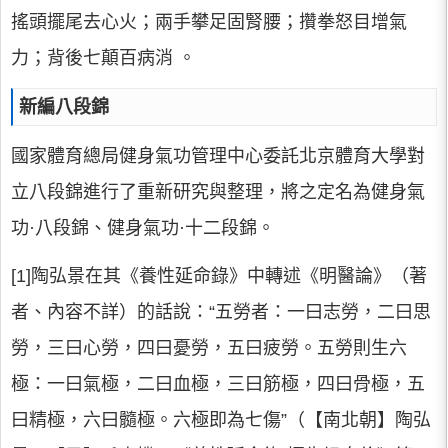
搖頭擺尾去心火；兩手攀足固腎腰；攢拳怒目增氣
力；背後七顛百病消 。
新編八段錦
國家體育總局健身氣功管理中心委託北京體育大學對
立八段錦進行了重新研究與整理，將之定名為健身氣
功·八段錦、健身氣功·十二段錦。
[1]陶弘景在其《養性延命錄》中轉述《明醫論》（著
者、內容不詳）的話說：“五勞者：一曰志勞，二曰思
勞，三曰心勞，四曰憂勞，五曰疲勞。五勞則生六
極：一曰氣極，二曰血極，三曰筋極，四曰骨極，五
曰精極，六曰髓極。六極即為七傷”（【南北朝】陶弘