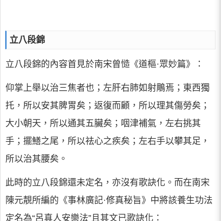
立八段錦
立八段錦的內容首見於南宋曾慥《道樞·眾妙篇》：
仰掌上舉以治三焦者也；左肝右肺如射鵰焉；東西獨
托，所以安其脾胃矣；返復而顧，所以理其傷勞矣；
大小朝天，所以通其五臟矣；咽津補氣，左右挑其
手；擺鱔之尾，所以祛心之疾矣；左右手以攀其足，
所以治其腰矣。
此時的立八段錦還未定名，亦沒有歌訣化。而在南宋
陳元靚所編的《事林廣記·修真秘旨》中將該養生功法
定名為“呂真人安樂法”且其文已歌訣化：