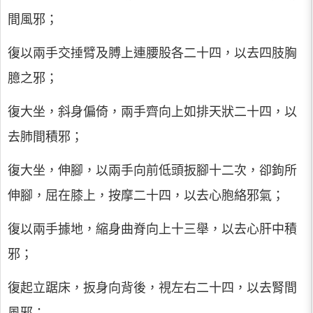
間風邪；
復以兩手交捶臂及膊上連腰股各二十四，以去四肢胸
臆之邪；
復大坐，斜身偏倚，兩手齊向上如排天狀二十四，以
去肺間積邪；
復大坐，伸腳，以兩手向前低頭扳腳十二次，卻鉤所
伸腳，屈在膝上，按摩二十四，以去心胞絡邪氣；
復以兩手據地，縮身曲脊向上十三舉，以去心肝中積
邪；
復起立踞床，扳身向背後，視左右二十四，以去腎間