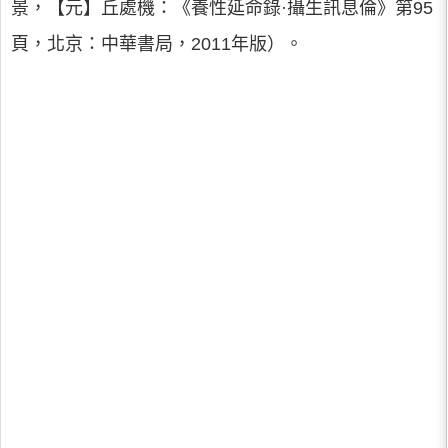
景，【元】丘處機：《養性延命錄·攝生訊息倫》第95
頁，北京：中華書局，2011年版）。