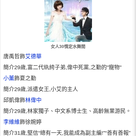
女人30情定水舞間
唐禹哲飾
艾德華
簡介29歲,富二代紈絝子弟,偉中死黨,之勤的"寵物"
小薰
飾夏之勤
簡介29歲,派遣女王,小艾的主人
邱凱偉飾
林偉中
簡介29歲,林家獨子、中文系博士生、高齡無業游民。
李維維
飾徐婉婷
簡介31歲,堅信“總有一天,我能成為副主編!”“善有善報”