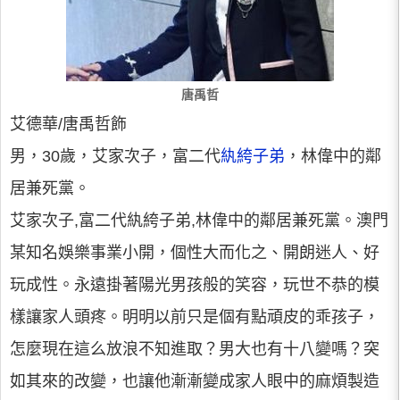
唐禹哲
艾德華/唐禹哲飾
男，30歲，艾家次子，富二代
紈絝子弟
，林偉中的鄰
居兼死黨。
艾家次子,富二代紈絝子弟,林偉中的鄰居兼死黨。澳門
某知名娛樂事業小開，個性大而化之、開朗迷人、好
玩成性。永遠掛著陽光男孩般的笑容，玩世不恭的模
樣讓家人頭疼。明明以前只是個有點頑皮的乖孩子，
怎麼現在這么放浪不知進取？男大也有十八變嗎？突
如其來的改變，也讓他漸漸變成家人眼中的麻煩製造