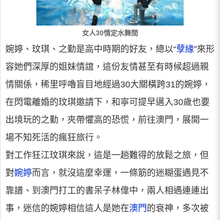
女人30情定水舞間
婉婷、玟琪、之勤是高中時期的好友，總以“
孽緣
”來形
容她們深厚的姐妹情誼，這份友情甚至有時候超過親
情關係，稀里呼嚕盲目地經過30大關橫跨31的婉婷，
在閃電離婚的玟琪邀請下，和寧可提早邁入30歲也要
出境玩的之勤，夾帶懼高的恐慌，前往澳門，展開一
場不知死活的瘋狂旅行。
對工作狂江玟琪來說，這是一趟難得的放鬆之旅，但
對
婉婷
而言，就沒這麼幸運，一條筋的迷糊蛋遇見不
靠譜、到澳門打工的書呆子林偉中，兩人相遇連連出
事，迷信的婉婷相信這人是她在
澳門
的衰神，多次被