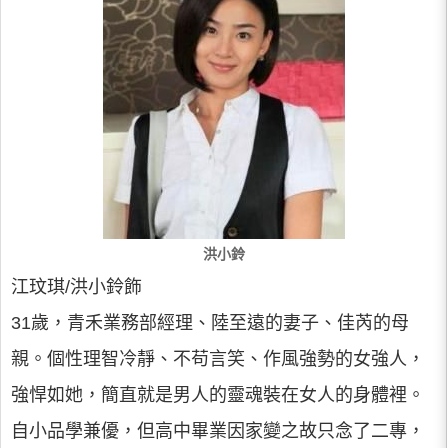
洪小鈴
江玟琪/洪小鈴飾
31歲，青禾業務部經理、陸至遠的妻子、佳芮的母
親。個性理智冷靜、不苟言笑、作風強勢的女強人，
強悍如她，簡直就是男人的靈魂裝在女人的身體裡。
自小品學兼優，但高中畢業因家變之故只念了二專，