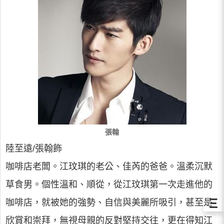
張翰
陸至遠/張翰飾
咖啡店老闆。江玟琪的老公、佳芮的爸爸。溫柔沉默
草食男。個性溫和、順從，從江玟琪第一次走進他的
Ξ
咖啡店，就被她的強勢、自信與美麗所吸引，甚至是
欣賞和崇拜，無視母親的反對堅持交往，更在得知江