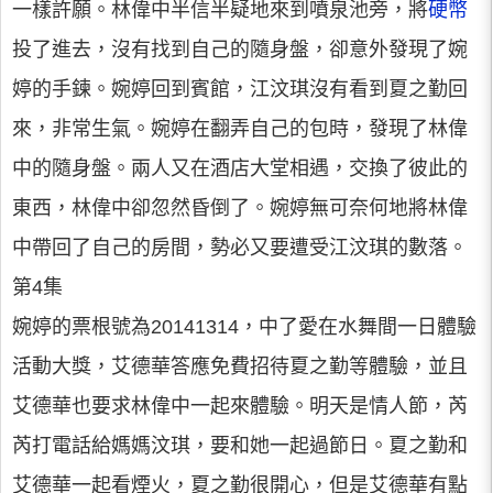
一樣許願。林偉中半信半疑地來到噴泉池旁，將
硬幣
投了進去，沒有找到自己的隨身盤，卻意外發現了婉
婷的手鍊。婉婷回到賓館，江汶琪沒有看到夏之勤回
來，非常生氣。婉婷在翻弄自己的包時，發現了林偉
中的隨身盤。兩人又在酒店大堂相遇，交換了彼此的
東西，林偉中卻忽然昏倒了。婉婷無可奈何地將林偉
中帶回了自己的房間，勢必又要遭受江汶琪的數落。
第4集
婉婷的票根號為20141314，中了愛在水舞間一日體驗
活動大獎，艾德華答應免費招待夏之勤等體驗，並且
艾德華也要求林偉中一起來體驗。明天是情人節，芮
芮打電話給媽媽汶琪，要和她一起過節日。夏之勤和
艾德華一起看煙火，夏之勤很開心，但是艾德華有點