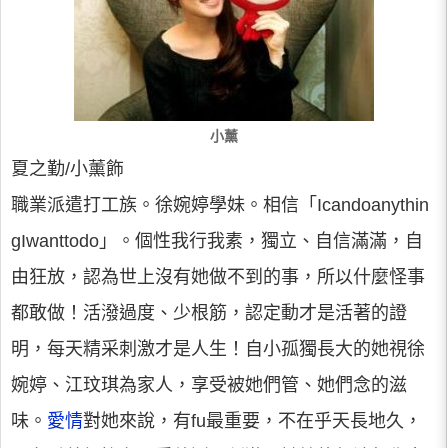
小薰
夏之勤/小薰飾
職業派遣打工族。徐婉婷學妹。相信「Icandoanythin
gIwanttodo」。個性我行我素，獨立、自信滿滿，自
由狂放，認為世上沒有她做不到的事，所以什麼怪事
都敢做！活潑過度、少根筋，認定動才是活著的證
明，每天精采刺激才是人生！自小孤獨長大的她視徐
婉婷、江玟琪為家人，享受被她們管、她們念的滋
味。
愛情
對她來說，有fu最重要，不在乎天長地久，