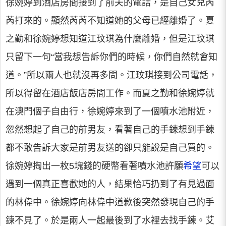
徐婉婷到酒店房間接到了前夫的電話，是自己女兒芮
芮打來的。顯然芮芮不知道她的父母已經離婚了。夏
之勤和徐婉婷想知道江玟琪為什麼離婚，但是江玟琪
只留下一句“當我想告訴你們的時候，你們自然就會知
道。”所以兩人也就沒再多問。江玟琪接到公司電話，
所以得留在酒店飯店房間工作。而夏之勤和徐婉婷就
在澳門個子自由行，徐婉婷來到了一個噴水池附近，
忽然想起了自己的前男友，看著自己的手鍊想到手鍊
都不敢告訴大家是前男友送的卻只能說是自己買的。
徐婉婷掏出一枚5塊錢的硬幣看著噴水池許願
希望
可以
遇到一個真正喜歡她的人，結果恰巧扔到了有見過面
的林偉中。徐婉婷向林偉中道歉後突然發現自己的手
鍊不見了。於是兩人一起最後到了水裡去找手鍊。艾