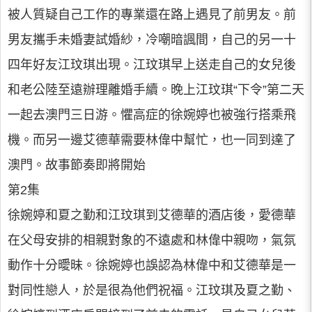
被人質疑自己工作的專業還在路上遇見了前男友。前
男友攜手未婚妻試婚紗，冷嘲暗諷間，自己的另一十
四年好友江玟琪出現。江玟琪早上送走自己的女兒後
和老公陸至遠辦理離婚手續。晚上江玟琪“下令”第二天
一起去澳門三日游。懼高症的徐婉婷也被強行搭乘飛
機。而另一邊艾德華需要林偉中幫忙，也一同到達了
澳門。故事節奏即將開始
第2集
徐婉婷和夏之勤和江玟琪到艾德華的酒店後，愛德華
在父母安排的相親對象的不遠處和林偉中親吻，氣氛
動作十分曖昧。徐婉婷也誤認為林偉中和艾德華是一
對同性戀人，於是很為他們祝福。江玟琪及夏之勤、