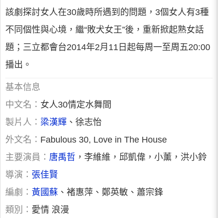
該劇探討女人在30歲時所遇到的問題，3個女人有3種
不同個性與心境，繼“敗犬女王”後，重新掀起熟女話
題；三立都會台2014年2月11日起每周一至周五20:00
播出。
基本信息
中文名：
女人30情定水舞間
製片人：
梁漢輝
、徐志怡
外文名：
Fabulous 30, Love in The House
主要演員：
唐禹哲
，李維維，邱凱偉，小薰，洪小鈴
導演：
張佳賢
編劇：
黃國蘇
、褚惠萍、鄭英敏、蕭宗鋒
類別：
愛情 浪漫