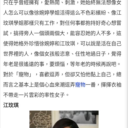
只在乎曾經擁有，愛熱鬧、刺激，她始終無法想像女
人怎么可以像徐婉婷學姐活得這么不色彩繽紛、像江
玟琪學姐那樣只有工作，對任何事都抱持好奇心想嘗
試，搞得旁人一個頭兩個大，能容忍她的人不多，這
使得她格外珍惜徐婉婷和江玟琪，可以說是活在自己
世界裡的人，像個女孩般恣意、任性地過日子，覺得
年老是很遙遠的事，要煩惱，等年老的時候再說吧。
對於「寵物」，喜歡逗弄，但卻又怕他黏上自己，總
而言之基本上是個心血來潮逗弄
寵物
一番，揮揮衣袖
不帶走一片雲彩的率性女子。
江玟琪