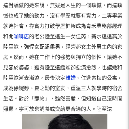
這對驕傲的她來說，無疑是人生的一個缺憾，而這缺
憾也成了她的動力，沒有學歷就要有實力，二專畢業
就進社會，靠實力打破學歷框架成為青禾業務部經理
和開
咖啡店
的老公陸至遠生一女佳芮，薪水遠遠高於
陸至遠，強悍女配溫柔男，經營起女主外男主內的家
庭。然而，她在工作上的強勢與獨立的個性，讓她不
見容於婆婆，雖有陸至遠緩頰卻愈演愈烈，也讓她和
陸至遠漸去漸遠，最後決定
離婚
、住進素梅的公寓，
成為徐婉婷、夏之勤的室友，重溫三人就學時的宿舍
生活。對於「寵物」，雖然喜愛，但知道自己沒時間
照顧，寧可放棄飼養或交給更合適的人。陸至遠