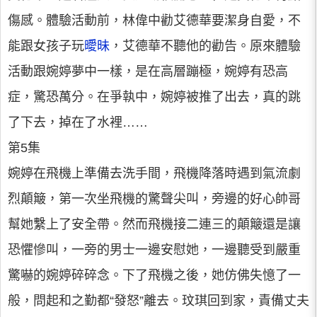
傷感。體驗活動前，林偉中勸艾德華要潔身自愛，不
能跟女孩子玩
曖昧
，艾德華不聽他的勸告。原來體驗
活動跟婉婷夢中一樣，是在高層蹦極，婉婷有恐高
症，驚恐萬分。在爭執中，婉婷被推了出去，真的跳
了下去，掉在了水裡……
第5集
婉婷在飛機上準備去洗手間，飛機降落時遇到氣流劇
烈顛簸，第一次坐飛機的驚聲尖叫，旁邊的好心帥哥
幫她繫上了安全帶。然而飛機接二連三的顛簸還是讓
恐懼慘叫，一旁的男士一邊安慰她，一邊聽受到嚴重
驚嚇的婉婷碎碎念。下了飛機之後，她仿佛失憶了一
般，問起和之勤都“發怒”離去。玟琪回到家，責備丈夫