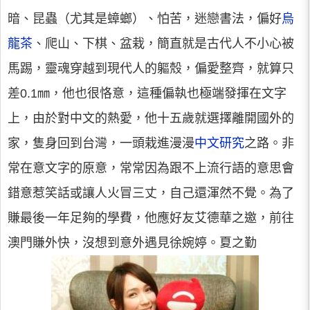
暗、昆蟲（尤其是蟑螂）、怕苦，迷戀書法，偏好
烏
龍茶
、爬山、下棋、盆栽，簡直就是古代人不小心被
馬踢，靈魂穿越到現代人的軀殼，偏愛整齊，就算只
差0.1㎜，他也很恪意，這種偏執也極端發揮在文字
上，由於對中文的熱愛，他十五歲就選擇離開國外的
家，隻身回到台灣，一頭栽進漫漫
中文研究
之路。非
常在意文字的原意，常常因為跟不上流行語的意思會
錯意惹笑話或讓人火冒三丈，自己還渾然不覺。為了
賺最後一年足夠的學費，他應好友艾德華之邀，前往
澳門賺外快，沒想到意外遇見徐婉婷。夏之勤