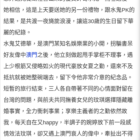
她相信，這是上天要送她的另一份禮物，跟水鬼PK的
結果，是共渡一夜旖旎浪漫，讓這30歲的生日留下華
麗的紀錄。
水鬼艾德華，是澳門某知名娛樂業的小開，拐騙書呆
好友偉中
澳門
之後，他立刻做起甩手掌柜不理事，遇
上少根筋又侵略如火的現代豪放女夏之勤，還來不及
抵抗就被她整碗端去，留下令他非常介意的紀念品。
短暫的旅行結束，三人各自帶著不同的心情面對留在
台灣的問題，與前夫共同撫養女兒的玟琪選擇隱藏離
婚事實，全力衝刺事業；享樂主義者的之勤依然故
我，每天自在又happy，半調子的婉婷放下前一段感
情效法玟琪，卻又遇上澳門衰人的偉中，牽扯出不得