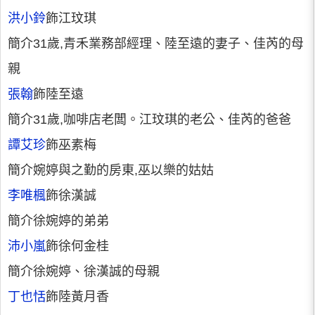
洪小鈴
飾江玟琪
簡介31歲,青禾業務部經理、陸至遠的妻子、佳芮的母
親
張翰
飾陸至遠
簡介31歲,咖啡店老闆。江玟琪的老公、佳芮的爸爸
譚艾珍
飾巫素梅
簡介婉婷與之勤的房東,巫以樂的姑姑
李唯楓
飾徐漢誠
簡介徐婉婷的弟弟
沛小嵐
飾徐何金桂
簡介徐婉婷、徐漢誠的母親
丁也恬
飾陸黃月香