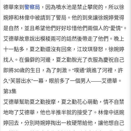
德華來到
警察局
，因為噴水池是禁止攀爬的，所以徐
婉婷和林偉中被請到了警局。他的到來讓徐婉婷覺得
是自然，並且希望他們好好珍惜他們兩個人的“愛情”。
艾德華故意說出模稜兩可的話然後帶走了他們。晚上
十一點多，夏之勤還沒有回來，江玟琪發怒，徐婉婷
找人。在偏僻的河邊，夏之勤脫光了衣服為慶祝自己
即將30歲的生日，為了刺激。“噗通”跳進了河裡，許
久“芙蓉出水”一幕，眼前多了一個男人——艾德華。
第3集
艾德華幫助夏之勤按摩，夏之勤花心萌動，情不自禁
地吻了艾德華，他也半推半就的接受了。林偉中送婉
婷回去，分別時婉婷掏出一枚硬幣給他，讓他想自己