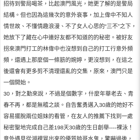
招待到警局喝茶，比起澳門風光，她更了解的是警局
結構。但也因為這幾次的意外衰事，加上偉中不知人
情世故、不懂情趣浪漫、不了女人心思的“三不”之下，
她放下了藏在心中連好友都不知道的的秘密。被好友
拐來澳門打工的林偉中也沒想到自己的打工行意外頻
頻，還遇上那麼個一條筋的婉婷，更沒想到，在這之
後還會有更多剪不清理還亂的交集，原來，澳門只是
一個開始。
30，對之勤來說，不過是個數字，什麼年華老去、青
春不再，都是無稽之談。自告奮勇邁入30歲的她好不
容易擺脫兩位姐妹的看管，在友人的推薦下找到一處
秘密聖地完成自己差198天30歲的生日創舉----裸泳！
意外遇見從湖裡冒出來的優質帥哥水鬼，驚嚇過後，