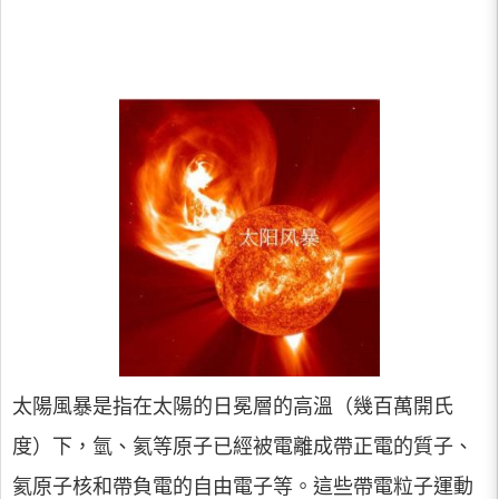
太陽風暴是指在太陽的日冕層的高溫（幾百萬開氏
度）下，氫、氦等原子已經被電離成帶正電的質子、
氦原子核和帶負電的自由電子等。這些帶電粒子運動