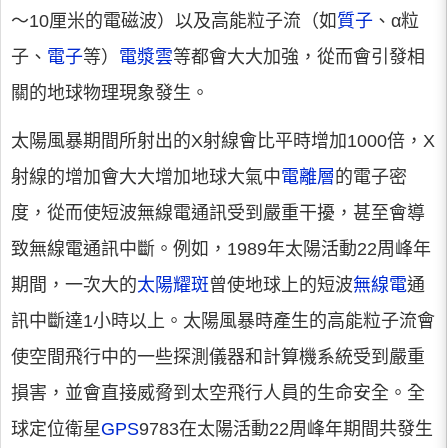
～10厘米的電磁波）以及高能粒子流（如
質子
、α粒
子、
電子
等）
電漿雲
等都會大大加強，從而會引發相
關的地球物理現象發生。
太陽風暴期間所射出的X射線會比平時增加1000倍，X
射線的增加會大大增加地球大氣中
電離層
的電子密
度，從而使短波無線電通訊受到嚴重干擾，甚至會導
致無線電通訊中斷。例如，1989年太陽活動22周峰年
期間，一次大的
太陽耀斑
曾使地球上的短波
無線電
通
訊中斷達1小時以上。太陽風暴時產生的高能粒子流會
使空間飛行中的一些探測儀器和計算機系統受到嚴重
損害，並會直接威脅到太空飛行人員的生命安全。全
球定位衛星
GPS
9783在太陽活動22周峰年期間共發生