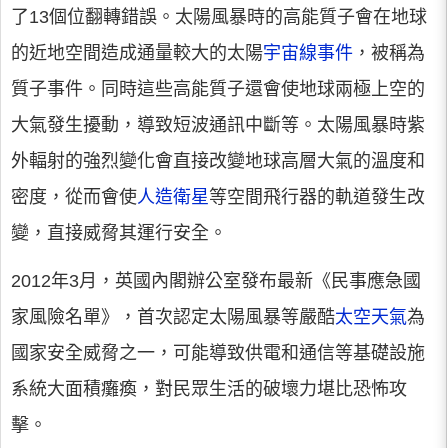
了13個位翻轉錯誤。太陽風暴時的高能質子會在地球
的近地空間造成通量較大的太陽
宇宙線事件
，被稱為
質子事件。同時這些高能質子還會使地球兩極上空的
大氣發生擾動，導致短波通訊中斷等。太陽風暴時紫
外輻射的強烈變化會直接改變地球高層大氣的溫度和
密度，從而會使
人造衛星
等空間飛行器的軌道發生改
變，直接威脅其運行安全。
2012年3月，英國內閣辦公室發布最新《民事應急國
家風險名單》，首次認定太陽風暴等嚴酷
太空天氣
為
國家安全威脅之一，可能導致供電和通信等基礎設施
系統大面積癱瘓，對民眾生活的破壞力堪比恐怖攻
擊。