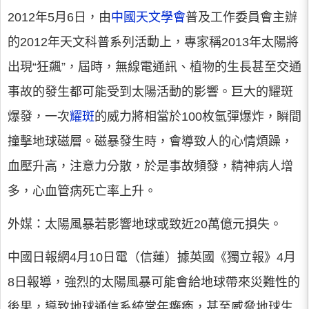
2012年5月6日，由
中國天文學會
普及工作委員會主辦
的2012年天文科普系列活動上，專家稱2013年太陽將
出現“狂飆”，屆時，無線電通訊、植物的生長甚至交通
事故的發生都可能受到太陽活動的影響。巨大的耀斑
爆發，一次
耀斑
的威力將相當於100枚氫彈爆炸，瞬間
撞擊地球磁層。磁暴發生時，會導致人的心情煩躁，
血壓升高，注意力分散，於是事故頻發，精神病人增
多，心血管病死亡率上升。
外媒：太陽風暴若影響地球或致近20萬億元損失。
中國日報網4月10日電（信蓮）據英國《獨立報》4月
8日報導，強烈的太陽風暴可能會給地球帶來災難性的
後果，導致地球通信系統常年癱瘓，甚至威脅地球生