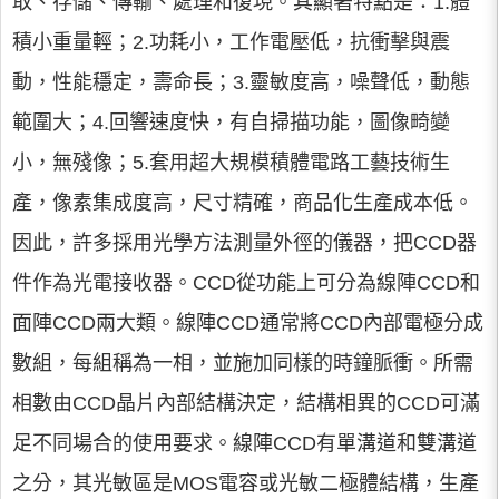
取、存儲、傳輸、處理和復現。其顯著特點是：1.體
積小重量輕；2.功耗小，工作電壓低，抗衝擊與震
動，性能穩定，壽命長；3.靈敏度高，噪聲低，動態
範圍大；4.回響速度快，有自掃描功能，圖像畸變
小，無殘像；5.套用超大規模積體電路工藝技術生
產，像素集成度高，尺寸精確，商品化生產成本低。
因此，許多採用光學方法測量外徑的儀器，把CCD器
件作為光電接收器。CCD從功能上可分為線陣CCD和
面陣CCD兩大類。線陣CCD通常將CCD內部電極分成
數組，每組稱為一相，並施加同樣的時鐘脈衝。所需
相數由CCD晶片內部結構決定，結構相異的CCD可滿
足不同場合的使用要求。線陣CCD有單溝道和雙溝道
之分，其光敏區是MOS電容或光敏二極體結構，生產