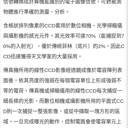
信號轉換成計算機能識別的電子圖像信號，可對被測
物體進行準確的測量、分析。
含格狀排列像素的CCD套用於數位相機、光學掃瞄儀
與攝影機的感光元件。其光效率可達70%（能捕捉到7
0%的入射光），優於傳統菲林（底片）的2%，因此C
CD迅速獲得天文學家的大量採用。
傳真機所用的線性CCD影像經透鏡成像於電容陣列表
面後，依其亮度的強弱在每個電容單位上形成強弱不
等的電荷。傳真機或掃瞄儀用的線性CCD每次捕捉一
細長條的光影，而數位相機或攝影機所用的平面式CC
D則一次捕捉一整張影像，或從中擷取一塊方形的區
域。一旦完成曝光的動作，控制電路會使電容單元上