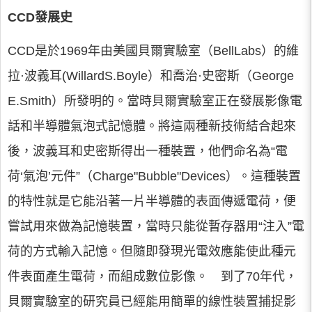
CCD發展史
CCD是於1969年由美國貝爾實驗室（BellLabs）的維
拉·波義耳(WillardS.Boyle）和喬治·史密斯（George
E.Smith）所發明的。當時貝爾實驗室正在發展影像電
話和半導體氣泡式記憶體。將這兩種新技術結合起來
後，波義耳和史密斯得出一種裝置，他們命名為“電
荷‘氣泡’元件”（Charge"Bubble"Devices）。這種裝置
的特性就是它能沿著一片半導體的表面傳遞電荷，便
嘗試用來做為記憶裝置，當時只能從暫存器用“注入”電
荷的方式輸入記憶。但隨即發現光電效應能使此種元
件表面產生電荷，而組成數位影像。 到了70年代，
貝爾實驗室的研究員已經能用簡單的線性裝置捕捉影