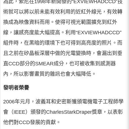
為此，索尼在1998年新開發的“EXVIEWHADCCD”技
術就可以將以前未能有效利用的近紅外線光，有效轉
換成為映像資料而用。使得可視光範圍擴充到紅外
線，讓感亮度能大幅提高。利用“EXVIEWHADCCD”
組件時，在黑暗的環境下也可得到高亮度的照片。而
且之前在矽晶板深層中做的光電變換時，會漏出到垂
直CCD部分的SMEAR成分，也可被收集到感測器
內，所以影響畫質的雜訊也會大幅降低。
發明者榮譽
2006年元月，波義耳和史密斯獲頒電機電子工程師學
會（IEEE）頒發的CharlesStarkDraper獎章，以表彰
他們對CCD發展的貢獻。