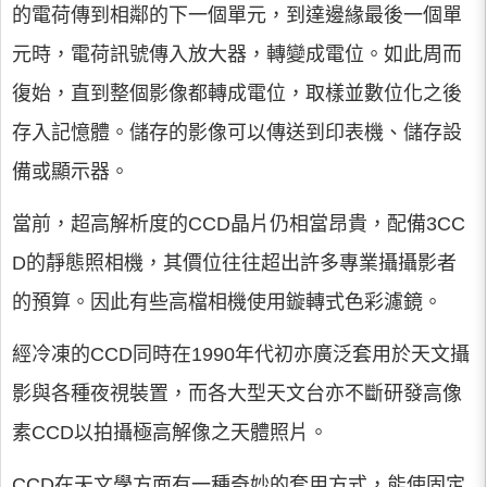
的電荷傳到相鄰的下一個單元，到達邊緣最後一個單
元時，電荷訊號傳入放大器，轉變成電位。如此周而
復始，直到整個影像都轉成電位，取樣並數位化之後
存入記憶體。儲存的影像可以傳送到印表機、儲存設
備或顯示器。
當前，超高解析度的CCD晶片仍相當昂貴，配備3CC
D的靜態照相機，其價位往往超出許多專業攝攝影者
的預算。因此有些高檔相機使用鏇轉式色彩濾鏡。
經冷凍的CCD同時在1990年代初亦廣泛套用於天文攝
影與各種夜視裝置，而各大型天文台亦不斷研發高像
素CCD以拍攝極高解像之天體照片。
CCD在天文學方面有一種奇妙的套用方式，能使固定