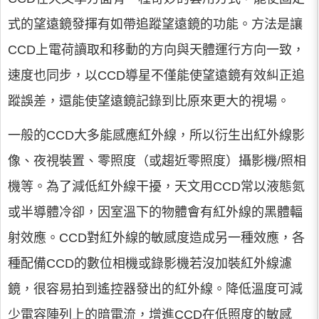
式的望遠鏡發揮有如帶追蹤望遠鏡的功能。方法是讓
CCD上電荷讀取和移動的方向與天體運行方向一致，
速度也同步，以CCD導星不僅能使望遠鏡有效糾正追
蹤誤差，還能使望遠鏡記錄到比原來更大的視場。
一般的CCD大多能感應紅外線，所以衍生出紅外線影
像、夜視裝置、零照度（或趨近零照度）攝影機/照相
機等。為了減低紅外線干擾，天文用CCD常以液態氮
或半導體冷卻，因室溫下的物體會有紅外線的黑體輻
射效應。CCD對紅外線的敏感度造成另一種效應，各
種配備CCD的數位相機或錄影機若沒加裝紅外線濾
鏡，很容易拍到遙控器發出的紅外線。降低溫度可減
少電容陣列上的暗電流，增進CCD在低照度的敏感