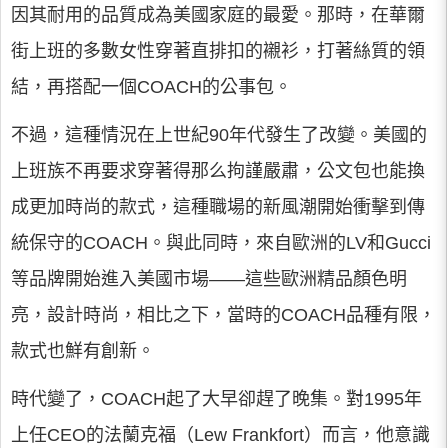
因其耐用的品質成為美國家庭的最愛。那時，在華爾
街上班的多數女性穿著直排扣的襯衫，打著絲質的領
結，再搭配一個COACH的公事包。
不過，這種情況在上世紀90年代發生了改變。美國的
上班族不再要求穿著得那么拘謹嚴肅，公文包也能換
成更加時尚的款式，這種職場的新風潮開始衝擊到傳
統保守的COACH。與此同時，來自歐洲的LV和Gucci
等品牌開始進入美國市場——這些歐洲精品顏色明
亮，設計時尚，相比之下，當時的COACH品種有限，
款式也鮮有創新。
時代變了，COACH起了大早卻趕了晚集。對1995年
上任CEO的法蘭克福（Lew Frankfort）而言，他意識