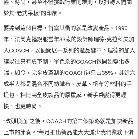
輕、時尚，甚至不惜挑戰行業的規則，以扭轉人們關
於其“老式呆板”的印象。
要達到這個目標，首當其衝的就是改變產品。1996
年，法蘭克福說服當年33歲的設計師瑞德·克拉科夫加
入COACH，以便開展一系列的產品變革。瑞德的加入
讓以往只有皮革制、單色系的COACH包開始變化多
端，如今，完全皮革制的COACH包只占35%，其餘六
成半大都是混合不同紡織布、皮革、帆布等材料的手
提包。相比完全皮製品的厚重感，新手袋變得更輕
快，也更時尚。
“改頭換面”之後，COACH的第二個策略就是加快新品
上市的節奏。“每月推出新品能大大減少我們業務下滑