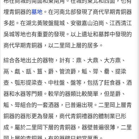
布在商城的南面和東南角。在城的東北和西面，也有
埋青銅器的
墓地
。在河南北部發現了商代早期青銅器
多起。在湖北黃陂盤龍城、安徽嘉山泊崗、江西清江
吳城等地也有重要的發現。以上遺址和墓葬中發現的
商代早期青銅器，以二里岡上層的居多。
綜合各地出土的器物，計有：鼎、大鼎、大方鼎、
鬲、甗、瓿、簋、爵、管流爵，觚、斝、罍、提梁
壺、瓠形提梁壺、中柱盤、盤等，包括了飪食器、酒
器和水器等門類。較早的器類比較簡單，但是爵、
觚、斝組合的一套酒器，已普遍出現。二里岡上層青
銅器的器形更為發展，商代青銅禮器的體制業已形
成。屬於二里岡下層的青銅器，器壁普遍很薄，二里
岡上層的青銅器，有的器壁巳相當厚重。