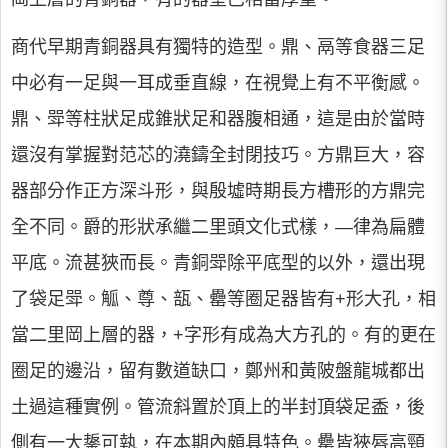
商代早期青銅器具有獨特的造型。鼎、鬲等食器三足
中必有一足與一耳成垂直線，在視覺上有不平衡感。
鼎、斝等柱狀足成錐狀足和器腹相通，這是由於當時
還沒有掌握對范芯的澆鑄全封閉技巧。方鼎巨大，容
器部分作正方深斗形，與殷墟時期長方槽形的方鼎完
全不同。爵的形狀承繼二里頭文化式樣，—律為扁體
平底。流甚狹而長。青銅斝除平底型的以外，還出現
了袋足斝。觚、尊、瓿、罍等圈足器皆有+形大孔，相
當二里岡上層的器，+字形有成為大方孔的。有的更在
圈足的邊沿，留有數道缺口，鄭州和黃陂盤龍城都出
土過這種實例。管流斜置於頂上的半封頂袋足盉，後
側有一大鋬可執，在本期內頗具特色。罍皆狹唇高頸