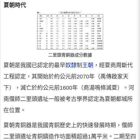
夏朝時代
二里頭青銅器成分數據
夏朝是我國已認定的最早
奴隸
制
王朝
，經夏商周斷代
工程認定，其開始於約公元前2070年（禹傳啟家天
下），滅亡於約公元前1600年（商湯鳴條滅夏）。河
南偃師二里頭遺址一般被考古學界認定為夏朝都城所
在位置。
夏朝青銅器是我國青銅歷史上的快速發展時期，偃師
二里頭遺址青銅鑄造作坊面積超過1萬平米。二期至四