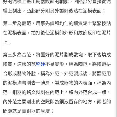
好的泥模上畫出銅器紋飾的輪廓，凹陷部分直接從泥
模上刻出，凸起部分則另外製好後貼在泥模表面；
第二步為翻范，用事先調和均勻的細質泥土緊緊按貼
在泥模表面，拍打後使泥模的外形和紋飾反印在泥片
上；
第三步為合范，將翻好的泥片劃成數塊，取下後燒成
陶質，這樣的范
堅硬
不易變形，稱為陶范。將陶范拼
合形成器物外腔，稱為外范。外范製成後，將翻范用
的泥模均勻削去一薄層，製成器物的內表面，稱為內
范，銅器的銘文就刻在內范上。將內外范合成一體，
內外范之間削出的空隙即為銅液留存的地方，兩者的
間距就是青銅器的厚度；