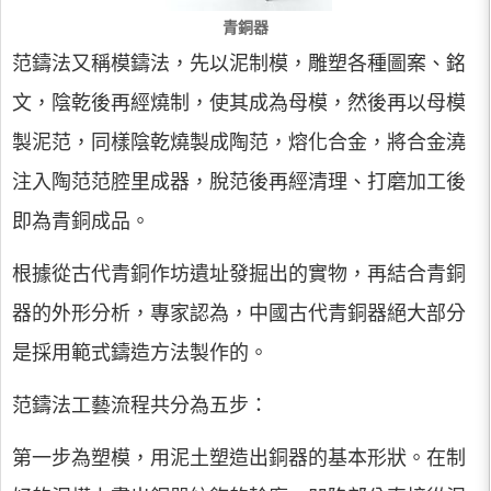
青銅器
范鑄法又稱模鑄法，先以泥制模，雕塑各種圖案、銘
文，陰乾後再經燒制，使其成為母模，然後再以母模
製泥范，同樣陰乾燒製成陶范，熔化合金，將合金澆
注入陶范范腔里成器，脫范後再經清理、打磨加工後
即為青銅成品。
根據從古代青銅作坊遺址發掘出的實物，再結合青銅
器的外形分析，專家認為，中國古代青銅器絕大部分
是採用範式鑄造方法製作的。
范鑄法工藝流程共分為五步：
第一步為塑模，用泥土塑造出銅器的基本形狀。在制