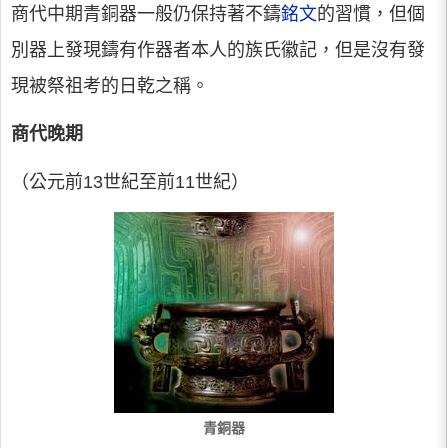
商代中期青銅器一般仍保持著不鑄
銘文
的習慣，但個
別器上發現鑄有作器者本人的族氏徽記，但是沒有發
現被祭祖考的日乾之稱。
商代晚期
（公元前13世紀至前11世紀）
青銅器