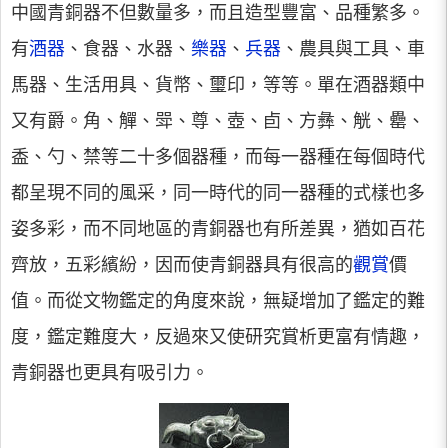
中國青銅器不但數量多，而且造型豐富、品種繁多。
有
酒器
、食器、水器、
樂器
、
兵器
、農具與工具、車
馬器、生活用具、貨幣、璽印，等等。單在酒器類中
又有爵。角、觶、斝、尊、壺、卣、方彝、觥、罍、
盉、勺、禁等二十多個器種，而每一器種在每個時代
都呈現不同的風采，同一時代的同一器種的式樣也多
姿多彩，而不同地區的青銅器也有所差異，猶如百花
齊放，五彩繽紛，因而使青銅器具有很高的
觀賞
價
值。而從文物鑑定的角度來說，無疑增加了鑑定的難
度，鑑定難度大，反過來又使研究賞析更富有情趣，
青銅器也更具有吸引力。