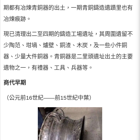
期都有冶煉青銅器的出土，一期青銅鑄造遺蹟里也有
冶煉痕跡。
現已清理出二至四期的鑄造工場遺址，其周圍遺留不
少陶范、坩堝、爐壁、銅渣、木炭，及一些小件銅
器、少量大件銅器。青銅器是二里頭遺址出土的主要
遺物之一，有禮器、工具、兵器等。
商代早期
（公元前16世紀——前15世紀中葉）