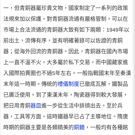
一，但青銅器屬珍貴文物，國家制定了一系列的政策
法規來加以保護，對青銅器流通有嚴格管制。可以在
市場上合法流通的青銅器大致有如下兩類：1949年以
前出土，流傳有序，並有明確著錄可以佐證的青銅
器；從海外回流的青銅器。因此，青銅器在國內市場
上一直不溫不火，大多屬於私下交易，而中國藏家進
入國際拍賣圈也不過5年左右。一般指戰國末年至秦漢
末年這一時期。傳統的
禮儀
制度
已徹底瓦解，鐵製品
已廣泛使用。到了東漢末年，陶瓷器得到較大發展，
把日用青銅
器皿
進一步從生活中排擠出去。至於兵
器，工具等方面，這時鐵器早已占了主導地位。隋唐
時期的銅器主要是各類精美的
銅鏡
，一般均有各種銘