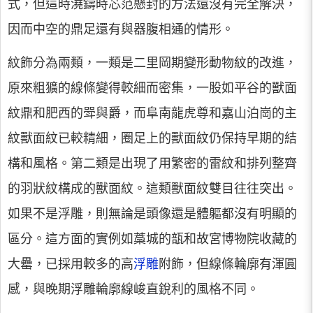
式，但這時澆鑄時芯范懸封的方法還沒有完全解決，
因而中空的鼎足還有與器腹相通的情形。
紋飾分為兩類，一類是二里岡期變形動物紋的改進，
原來粗獷的線條變得較細而密集，一股如平谷的獸面
紋鼎和肥西的斝與爵，而阜南龍虎尊和嘉山泊崗的主
紋獸面紋已較精細，圈足上的獸面紋仍保持早期的結
構和風格。第二類是出現了用繁密的雷紋和排列整齊
的羽狀紋構成的獸面紋。這類獸面紋雙目往往突出。
如果不是浮雕，則無論是頭像還是體軀都沒有明顯的
區分。這方面的實例如藁城的瓿和故宮博物院收藏的
大罍，已採用較多的高
浮雕
附飾，但線條輪廓有渾圓
感，與晚期浮雕輪廓線峻直銳利的風格不同。