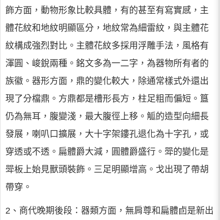
飾方面，動物形象比較具體，有的甚至有寫實感，主
體花紋和地紋明顯區分，地紋常為細雷紋，與主體花
紋構成強烈對比。主體花紋多採用浮雕手法，風格有
渾圓、峻銳兩種。銘文多為一二字，為器物所有者的
族徽。器形方面，鼎的變化較大，除通常樣式外還出
現了分檔鼎。方鼎都是槽形長方，柱足粗而偏短。簋
仍為無耳，腹變淺，最大腹徑上移。觚的造型向細長
發展，喇叭口擴展，大十字架鏤孔退化為十字孔，或
穿透或不透。扁體爵大減，圓體爵盛行。斝的變化是
斝板上始見獸頭裝飾。三足明顯增高。戈出現了帶胡
帶穿。
2、商代晚期後段：器類方面，無肩尊和扁體卣是新出