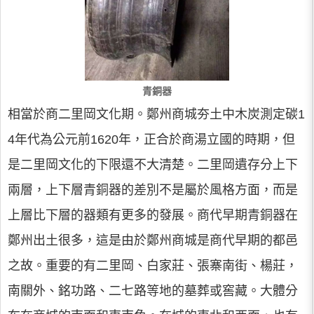
青銅器
相當於商二里岡文化期。鄭州商城夯土中木炭測定碳1
4年代為公元前1620年，正合於商湯立國的時期，但
是二里岡文化的下限還不大清楚。二里岡遺存分上下
兩層，上下層青銅器的差別不是屬於風格方面，而是
上層比下層的器類有更多的發展。商代早期青銅器在
鄭州出土很多，這是由於鄭州商城是商代早期的都邑
之故。重要的有二里岡、白家莊、張寨南街、楊莊，
南關外、銘功路、二七路等地的墓葬或窖藏。大體分