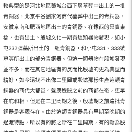
較典型的是河北地區藁城台西下層墓葬中出土的一批
青銅器，北京平谷劉家河商代墓葬中出土的青銅器，
安徽阜南和肥西地區出土的青銅器。在豫西的靈寶東
橋，也有出土。殷墟文化一期有這類器物發現，如小
屯232號墓所出土的一組青銅器，和小屯331、333號
墓等所出土的部分青銅器。但這一類器物在殷墟發現
並不多，而在其它地區有的反而比殷墟的更為典型而
精好，如今還找不出像二里岡或殷墟那樣生產這類青
銅器的商代大都邑。盤庚遷殷之前的商都在奄，更早
在庇和相，但是在二里岡期之後，殷墟期之前這批青
銅器是客觀存在。由於這類青銅器具有早期至晚期的
過渡特點，所以有的將之斷在二里岡期，有的斷為殷