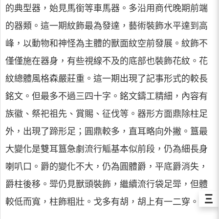
的典型器，始見馬銜等車馬器。多沿用商代晚期前端
的器類。這一期紋飾最為發達，藝術裝飾水平達到高
峰，以動物和神怪為主體的獸面紋空前發展。紋飾不
僅僅施在器身，有些視線不及的底部也裝飾花紋。花
紋總體風格森嚴莊重。這一期出現了記事形式的較長
銘文。但最多不過三四十字。銘文鑄工精細，內容有
族徽、祭祀祖先、賞賜、征伐等。器形方面鼎除柱足
外，出現了蹄形足；圓鼎較多，直耳略向外撇。簋最
大變化是雙耳簋急劇流行觚基本似前段，仍為細長身
喇叭口。爵的變化不大，仍為圓體爵，平底爵消失，
爵柱後移。斝仍見獸頭裝飾，繼續流行袋足斝，但體
Ξ
較低而寬，柱飾粗壯。戈多有胡，胡上有一二穿。