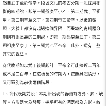
起自武丁至於帝辛。段墟文化的考古分期一般採用鄒
衡的四期說，即第一期盤庚至小乙，第二期武丁至祖
甲，第三期辛至文丁，第四期帝乙帝辛。以後的發
現，大體上都沒有越過這個界限。而殷墟的青銅器分
期則有張長壽的三期說，即第一期盤庚至武丁，第二
期祖庚至康丁，第三期武乙至帝辛。此外，還有—些
其它的說法。
商代晚期如以武丁後期起計，至帝辛可能接近二百年
或不足二百年，在這樣長的時期內，按照具體情形，
又可區別為前後兩個階段。
1、商代晚期前段：本期新出現的器類有方彝、觶、觥
等。方形器大為發展，幾乎所有的酒器都為方形。紋