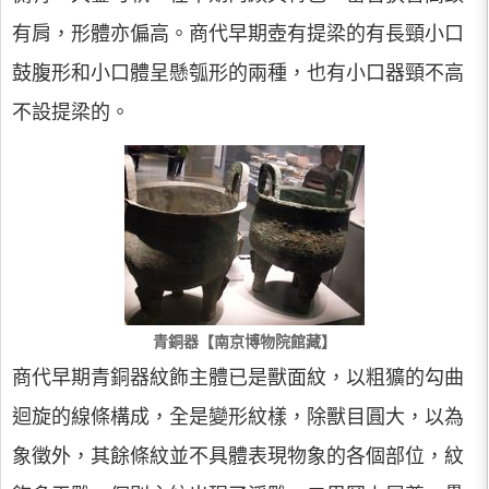
有肩，形體亦偏高。商代早期壺有提梁的有長頸小口
鼓腹形和小口體呈懸瓠形的兩種，也有小口器頸不高
不設提梁的。
青銅器【南京博物院館藏】
商代早期青銅器紋飾主體已是獸面紋，以粗獷的勾曲
迴旋的線條構成，全是變形紋樣，除獸目圓大，以為
象徵外，其餘條紋並不具體表現物象的各個部位，紋