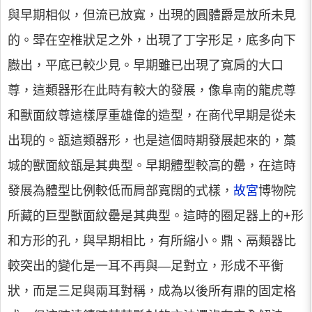
與早期相似，但流已放寬，出現的圓體爵是放所未見
的。斝在空椎狀足之外，出現了丁字形足，底多向下
臌出，平底已較少見。早期雖已出現了寬肩的大口
尊，這類器形在此時有較大的發展，像阜南的龍虎尊
和獸面紋尊這樣厚重雄偉的造型，在商代早期是從未
出現的。瓿這類器形，也是這個時期發展起來的，藁
城的獸面紋瓿是其典型。早期體型較高的罍，在這時
發展為體型比例較低而肩部寬闊的式樣，
故宮
博物院
所藏的巨型獸面紋罍是其典型。這時的圈足器上的+形
和方形的孔，與早期相比，有所縮小。鼎、鬲類器比
較突出的變化是一耳不再與—足對立，形成不平衡
狀，而是三足與兩耳對稱，成為以後所有鼎的固定格