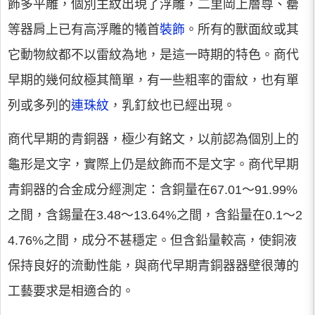
飾多平雕，個別主紋出現了浮雕，二里岡上層尊、罍
等器肩上已有高浮雕的犧首
裝飾
。所有的獸面紋或其
它動物紋都不以雷紋為地，是這一時期的特色。商代
早期的幾何紋極其簡單，有一些粗率的雷紋，也有單
列或多列的
連珠紋
，乳釘紋也已經出現。
商代早期的青銅器，極少有銘文，以前認為個別上的
龜形是文字，實際上仍是紋飾而不是文字。商代早期
青銅器的合金成分經測定：含銅量在67.01～91.99%
之間，含錫量在3.48～13.64%之間，含鉛量在0.1～2
4.76%之間，成分不甚穩定。但含鉛量較高，使銅液
保持良好的流動性能，與商代早期青銅器器壁很薄的
工藝要求是相適合的。