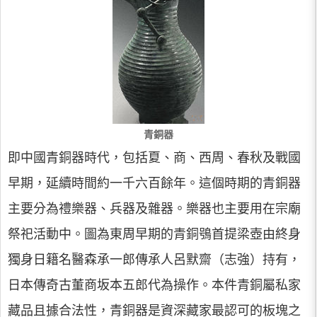
青銅器
即中國青銅器時代，包括夏、商、西周、春秋及戰國
早期，延續時間約一千六百餘年。這個時期的青銅器
主要分為禮樂器、兵器及雜器。樂器也主要用在宗廟
祭祀活動中。圖為東周早期的青銅鴞首提梁壺由終身
獨身日籍名醫森承一郎傳承人呂默齋（志強）持有，
日本傳奇古董商坂本五郎代為操作。本件青銅屬私家
藏品且據合法性，青銅器是資深藏家最認可的板塊之