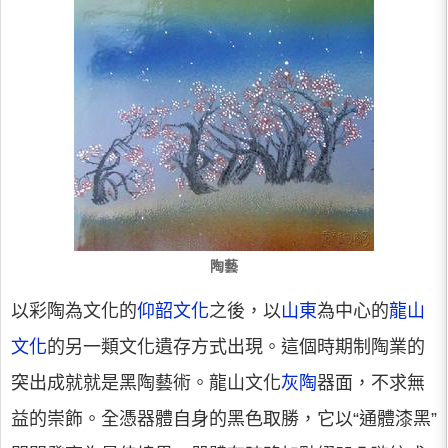
陶藝
以彩陶為文化的
仰韶文化
之後，以
山東
為中心的
龍山
文化
的另一類文化遺存方式出現。這個時期制陶業的
突出成就就是黑陶藝術。龍山文化
灰陶
器面，不求無
益的崇飾。全憑器體自身的黑色取勝，它以“通體漆黑”