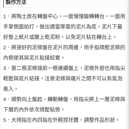
製作方法
1．將陶土放在轉盤中心，一面慢慢鏇轉轉台，一面用
手掌側面拍打，做出適當厚度的泥片為底。泥片下最
好墊上紙片或撒上乾泥粉，以免泥片粘在轉台上。
2．將搓好的泥條盤在泥片的周邊，用手指擠壓泥條的
內側使其與泥片粘接結實。
3．第二根泥條接前一根連續盤上，泥條外部也用指尖
輕壓與底片粘接。注意泥條與痛片之間不可以有氣泡
進入。
4．順勢向上盤起，轉動轉盤，用指尖將上一層泥條與
下層的內外依次擠壓粘勞。
5．大拇指在內四指在外輕捏坯體，調整作品形狀。