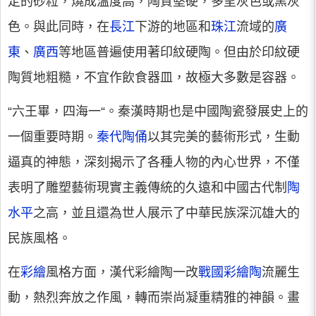
定的砂粒，燒成溫度高，陶質堅硬，多呈灰色或黑灰
色。與此同時，在
長江
下游的地區和
珠江
流域的
廣
東
、
廣西
等地區普遍使用著印紋硬陶。但由於印紋硬
陶質地粗糙，不宜作飲食器皿，故極大多數是容器。
“六王畢，四海一“。秦漢時期也是中國陶瓷發展史上的
一個重要時期。
秦代陶俑
以其完美的藝術形式，生動
逼真的神態，深刻揭示了各種人物的內心世界，不僅
表明了雕塑藝術現實主義傳統的久遠和中國古代制
陶
水平
之高，並且還為世人展示了中華民族深沉雄大的
民族風格。
在
彩繪
風格方面，漢代彩繪陶一改
戰國彩繪陶
流麗生
動，熱烈奔放之作風，轉而崇尚凝重精雅的神韻。畫