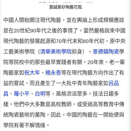
嘉誠紫砂陶藝花瓶
中國人開始關注現代陶藝，並在輿論上形成規模應該
是在20世紀90年代之後的事情了。當然嚴格說來中國
現代陶藝的發展起源和70年代末和80年代初，原中央
工藝美術學院（
清華美術學院
前身）、
景德鎮陶瓷
學
院等院校中的那些最早實踐者有關。20年來，老一輩
陶藝家如
祝大年
、
楊永善
等在現代陶藝方向作出了有
益的嘗試，而且產生了一大批中青年陶藝家如
呂品
昌
、
羅小平
、
白明
等，風格流派眾多，技法日趨多
樣。他們中大多數是高校教師，或受過高等教育中傳
統陶瓷藝術的薰陶，因此，中國的陶藝在一開始便與
學院有著不解情緣。