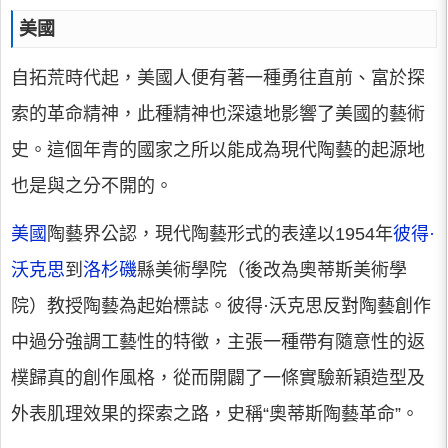
美國
自拓荒時代起，美國人便有著一種勇往直前、富於探
索的革命精神，此種精神也深遠地影響了美國的藝術
史。這個年青的國家之所以能成為現代陶藝的起源地
也是與之分不開的。
美國
陶藝界公認，現代陶藝形式的表達以1954年
彼得·
沃克思
到
洛杉磯
縣美術學院（後改為奧蒂斯美術學
院）教授陶藝為起始標誌。彼得·沃克思反對陶藝創作
中過分強調工藝性的特徵，主張一種帶有隨意性的返
樸歸真的創作風格，從而開闢了一條實驗新穎造型及
外表肌理效果的探索之路，史稱“奧蒂斯陶藝革命”。