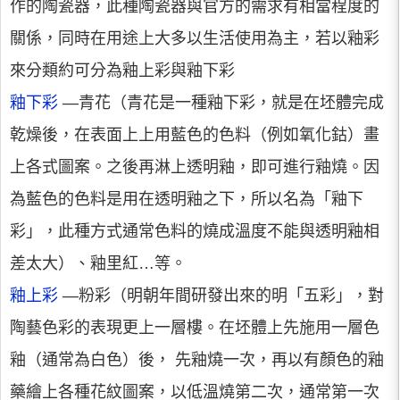
作的陶瓷器，此種陶瓷器與官方的需求有相當程度的
關係，同時在用途上大多以生活使用為主，若以釉彩
來分類約可分為釉上彩與釉下彩
釉下彩
—青花（青花是一種釉下彩，就是在坯體完成
乾燥後，在表面上上用藍色的色料（例如氧化鈷）畫
上各式圖案。之後再淋上透明釉，即可進行釉燒。因
為藍色的色料是用在透明釉之下，所以名為「釉下
彩」，此種方式通常色料的燒成溫度不能與透明釉相
差太大）、釉里紅…等。
釉上彩
—粉彩（明朝年間研發出來的明「五彩」，對
陶藝色彩的表現更上一層樓。在坯體上先施用一層色
釉（通常為白色）後， 先釉燒一次，再以有顏色的釉
藥繪上各種花紋圖案，以低溫燒第二次，通常第一次