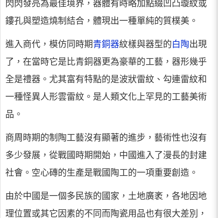
閃閃發亮為最佳境界，器體有時略加點綴凹凸璇紋或
鏤孔與塑造燒制結合，體現出一種單純的質樸美。
進入商代，模仿同時期
青銅器
紋樣與器型的
白陶
出現
了，在當時它是比青銅器更為豪華的工藝，器形幾乎
全是禮器。尤其富有特點的是波狀雷紋、勾連雷紋和
一種怪異人形雲雷紋。是人類文化上罕見的工藝美術
品。
商周時期的制陶工藝沒有顯著的進步，藝術性也沒有
多少發展，從戰國時期開始，中國進入了漫長的封建
社會。空心磚的生產是戰國陶工的一項重要創造。
由於中國是一個多民族的國家，土地廣袤，各地因地
理位置或其它因素的不同而陶瓷用品也有很大差別，