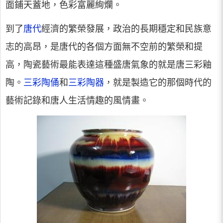
面鋪天蓋地，色彩富麗絢爛。
到了
唐代
經濟的繁榮發展，政治的長期穩定和民族意
志的高昂，是唐代的各個方面無不空前的繁榮和提
高，陶瓷藝術最能表達這種盛唐氣象的就是唐三彩釉
陶。
三彩陶俑
和
三彩陶器
，就是製造它的那個時代的
藝術記錄和唐人生活情趣的風情畫。