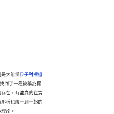
別是大能量
粒子對撞機
找到了一種被稱為標
的存在，有些真的在實
力那樣也統一到一起的
極理論。