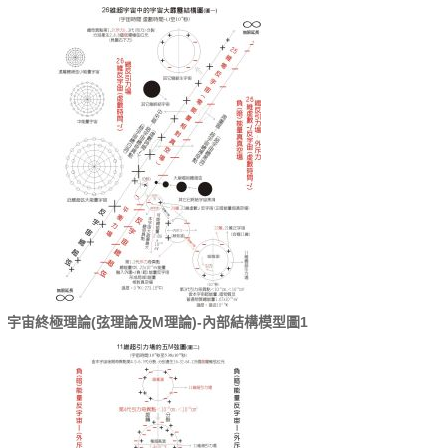
宇宙終極理論(弦理論及M理論)-內部結構模型圖1