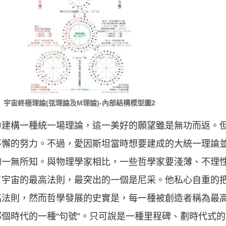
宇宙終極理論(弦理論及M理論)-內部結構模型圖2
力建構一種統一場理論，這一美好的願望雖是無功而返。
不懈的努力。不過，愛因斯坦當時想要建成的大統一理論
的一無所知。與物理學家相比，一些哲學家要淺薄、不理
了宇宙的最高法則，最突出的一個是尼采。他私心自重的
高法則，然而哲學發展的史實是，每一種被創造者稱為最
個時代的一種“句號”。只可說是一種里程碑、劃時代式