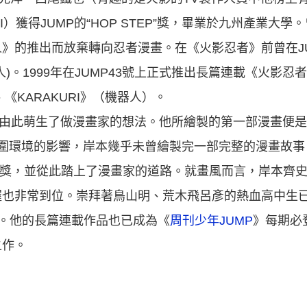
I）獲得JUMP的“HOP STEP”獎，畢業於九州產業大
》的推出而放棄轉向忍者漫畫。在《火影忍者》前曾在J
)。1999年在JUMP43號上正式推出長篇連載《火影忍
《KARAKURI》（機器人）。
並由此萌生了做漫畫家的想法。他所繪製的第一部漫畫便
周圍環境的影響，岸本幾乎未曾繪製完一部完整的漫畫故事
P大獎，並從此踏上了漫畫家的道路。就畫風而言，岸本齊
握也非常到位。崇拜著鳥山明、荒木飛呂彥的熱血高中生
家。他的長篇連載作品也已成為《
周刊少年JUMP
》每期必
之作。