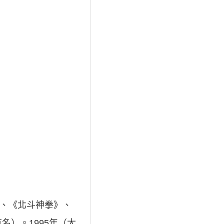
》、《北斗神拳》、
）。1995年（大