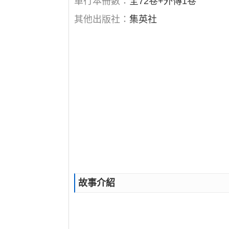
單行本冊數：
全72卷+外傳1卷
其他出版社：
集英社
故事介紹