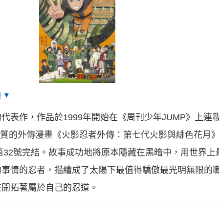
 ▼
作，作品於1999年開始在《周刊少年JUMP》上連載，於
性質的外傳漫畫《火影忍者外傳：第七代火影與緋色花月》
年第32號完結。故事成功地將原本隱藏在黑暗中，用世界
的事情的忍者，描繪成了太陽下最值得驕傲最光明無限的
在開拓著屬於自己的忍道。