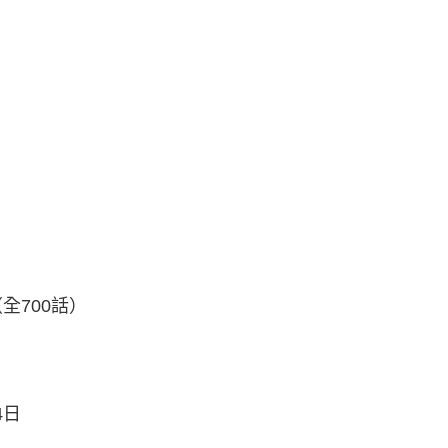
（全700話）
4日