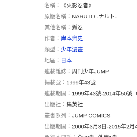
名稱：
《火影忍者》
原版名稱：
NARUTO -ナルト-
其他名稱：
狐忍
作者：
岸本齊史
類型：
少年漫畫
地區：
日本
連載雜誌：
周刊少年JUMP
揭載號：
1999年43號
連載期間：
1999年43號-2014年50號
出版社：
集英社
叢書系列：
JUMP COMICS
出版期間：
2000年3月3日-2015年2月