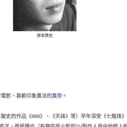
岸本齊史
看電影、喜歡印象畫派的
莫奈
。
聖史的作品《666》、《天誅》等）早年深受《七龍珠
克洋、西尾鐵也（有趣的是火影的TV製作人員中他榜上有名