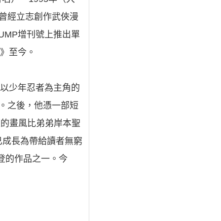
學。曾經立志創作武俠漫
UMP增刊號上推出單
者》至今。
是以少年忍者為主角的
。之後，他憑一部短
史的畫風比弟弟岸本聖
已成長為帶給讀者無窮
登的作品之一。今