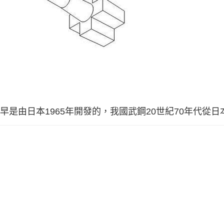
， KR法最早是由日本1965年開發的，我國武鋼20世紀70年代