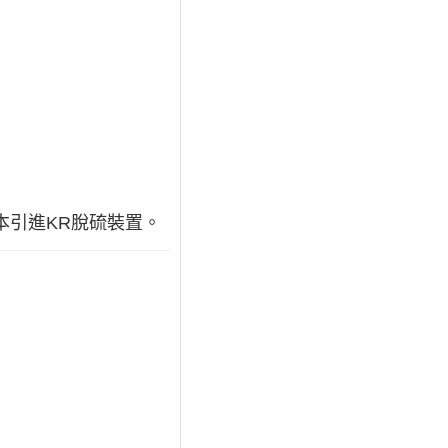
從日本引進KR脫硫裝置。