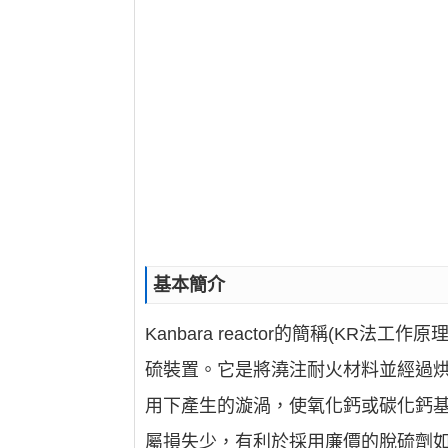
基本簡介
Kanbara reactor的簡稱(KR法
硫裝置。它是將澆注耐火材料並經過
用下產生的漩渦，使氧化鈣或碳化鈣
屬損失少，有利於採用廉價的脫硫劑如Ca