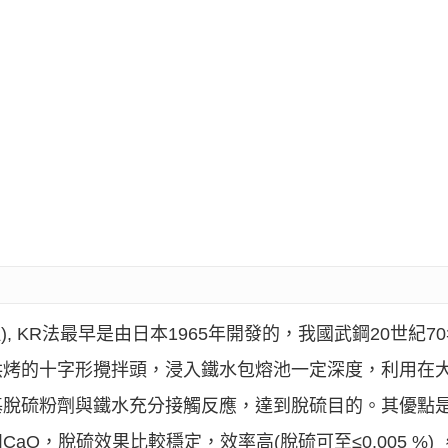
工作原理), KR法最早是由日本1965年開發的，我國武鋼20世
烘烤的十字形攪拌頭，浸入鐵水包熔池一定深度，利用在
基脫硫粉劑與鐵水充分接觸反應，達到脫硫目的。其優點
O，脫硫效果比較穩定，效率高(脫硫可至≤0.005 %)