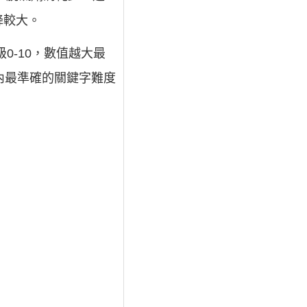
降較大。
級0-10，數值越大最
內最準確的關鍵字難度