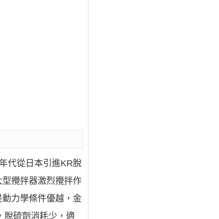
紀70年代從日本引進KR脫
大型攪拌器激烈攪拌作
是動力學條件優越，金
 ，脫硫劑消耗少，適