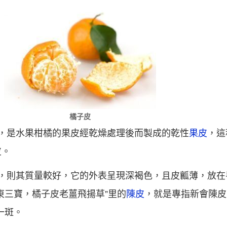
橘子皮
，是水果柑橘的果皮經乾燥處理後而製成的乾性
果皮
，這
皮。
的，則其質量較好，它的外表呈現深褐色，且皮瓤薄，放在
東三寶，橘子皮老薑飛揚草”里的
陳皮
，就是專指新會陳皮
一斑。