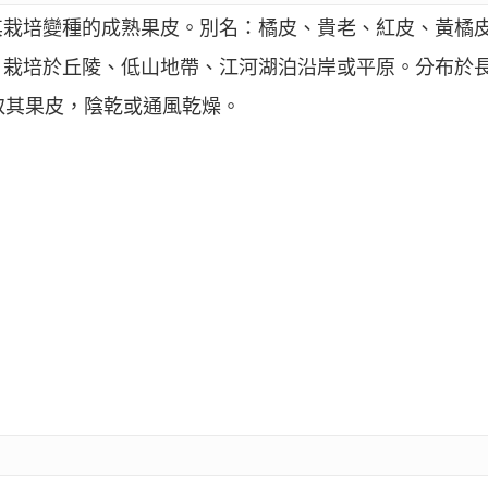
其栽培變種的成熟果皮。別名：橘皮、貴老、紅皮、黃橘
，栽培於丘陵、低山地帶、江河湖泊沿岸或平原。分布於長
取其果皮，陰乾或通風乾燥。