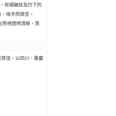
，有細皺紋及凹下的
香，味辛而微苦。
光照視透明清晰，質
者質佳，以四川、重慶