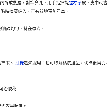
向內折成雙層，對準鼻孔，用手指擠提
捏橘子
皮，皮中就
續隨時擠壓吸入，可有效地預防暈車。
物油調均勻，抹在患處。
量薑末、
紅糖
趁熱服用：也可取鮮橘皮適量，切碎後用開
，可治便秘。
醒酒效果頗佳。