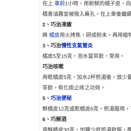
在上
車前
1小時，用新鮮的橘子皮，
橘香油霧並被吸入鼻孔。在上車後繼
2、巧治凍瘡
將
橘皮
用火烤焦，研成粉末，再用植
3、巧治
慢性支氣管炎
橘皮5至15克，泡水當茶飲，常用。
巧治咳嗽
用乾橘皮5克，加水2杯煎湯後，放少
茶飲，有化痰止咳之功效。
5、
巧治便秘
鮮橘皮12克或乾橘皮6克，煎湯服用
6、巧解酒
用鮮橘皮30克，加鹽少許煎湯飲服，