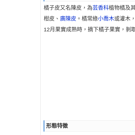
橘子皮又名陳皮，為
芸香科
植物橘及
柑皮、
廣陳皮
。橘常綠
小喬木
或灌木
12月果實成熟時，摘下橘子果實，剝
形態特徵