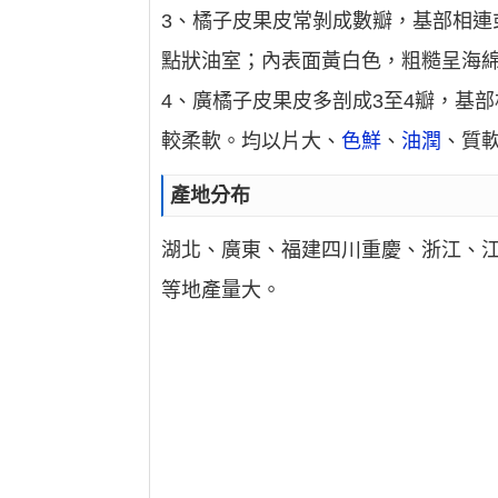
3、橘子皮果皮常剝成數瓣，基部相連
點狀油室；內表面黃白色，粗糙呈海
4、廣橘子皮果皮多剖成3至4瓣，基
較柔軟。均以片大、
色鮮
、
油潤
、質
產地分布
湖北、廣東、福建四川重慶、浙江、
等地產量大。