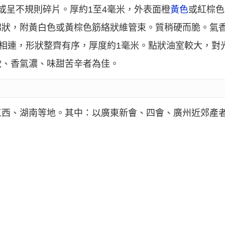
或呈不規則碎片。厚約1至4毫米，外表面橙
黃色
或紅棕色
綿狀，附黃白色或黃棕色筋絡狀維管束。質稍硬而脆。氣
部相連，形狀整齊有序，厚度約1毫米。點狀油室較大，對
軟、香氣濃、味甜苦辛者為佳。
江西、湖南等地。其中：以廣東新會、四會、廣州近郊產