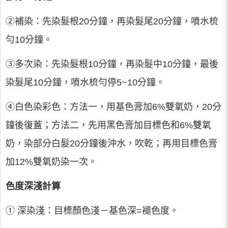
②補染：先染髮根20分鐘，再染髮尾20分鐘，噴水梳
勻10分鐘。
③多次染：先染髮根10分鐘，再染髮中10分鐘，最後
染髮尾10分鐘，噴水梳勻停5~10分鐘。
④白色染彩色：方法一，用基色膏加6%雙氧奶，20分
鐘後復蓋；方法二，先用黑色膏加目標色和6%雙氧
奶，染部分白髮20分鐘後沖水，吹乾；再用目標色膏
加12%雙氧奶染一次。
色度深淺計算
① 深染淺：目標顏色淺－基色深=褪色度。