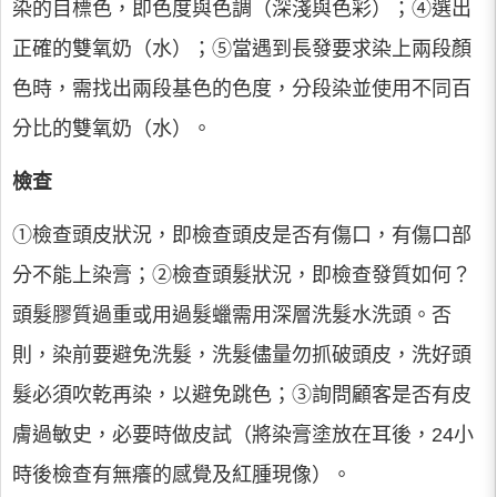
染的目標色，即色度與色調（深淺與色彩）；④選出
正確的雙氧奶（水）；⑤當遇到長發要求染上兩段顏
色時，需找出兩段基色的色度，分段染並使用不同百
分比的雙氧奶（水）。
檢查
①檢查頭皮狀況，即檢查頭皮是否有傷口，有傷口部
分不能上染膏；②檢查頭髮狀況，即檢查發質如何？
頭髮膠質過重或用過髮蠟需用深層洗髮水洗頭。否
則，染前要避免洗髮，洗髮儘量勿抓破頭皮，洗好頭
髮必須吹乾再染，以避免跳色；③詢問顧客是否有皮
膚過敏史，必要時做皮試（將染膏塗放在耳後，24小
時後檢查有無癢的感覺及紅腫現像）。