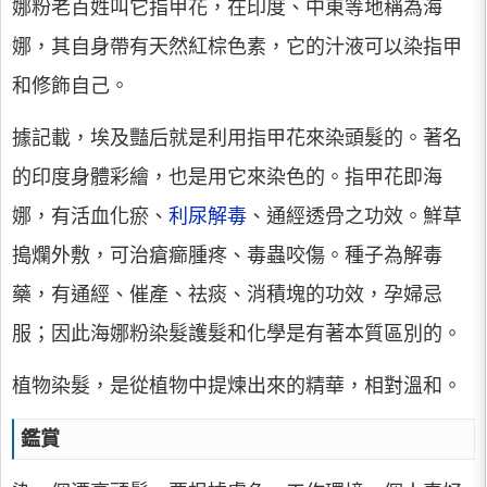
娜粉老百姓叫它指甲花，在印度、中東等地稱為海
娜，其自身帶有天然紅棕色素，它的汁液可以染指甲
和修飾自己。
據記載，埃及豔后就是利用指甲花來染頭髮的。著名
的印度身體彩繪，也是用它來染色的。指甲花即海
娜，有活血化瘀、
利尿解毒
、通經透骨之功效。鮮草
搗爛外敷，可治瘡癤腫疼、毒蟲咬傷。種子為解毒
藥，有通經、催產、祛痰、消積塊的功效，孕婦忌
服；因此海娜粉染髮護髮和化學是有著本質區別的。
植物染髮，是從植物中提煉出來的精華，相對溫和。
鑑賞