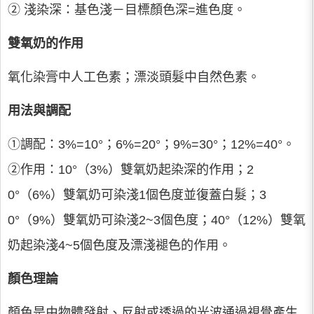
② 淺染深：基色淺－目標顏色深=進色度。
雙氧奶的作用
氧化染膏中人工色素；漂淡頭髮中自然色素。
用法與調配
①調配：3%=10°；6%=20°；9%=30°；12%=40°。
②作用：10°（3%）雙氧奶起染深的作用；2
0°（6%）雙氧奶可染淺1個色度並復蓋白髮；3
0°（9%）雙氧奶可染淺2~3個色度；40°（12%）雙氧
奶起染淺4~5個色度及漂淺褪色的作用。
顏色理論
顏色是由物體發射、反射或透過的光波通過視覺產生