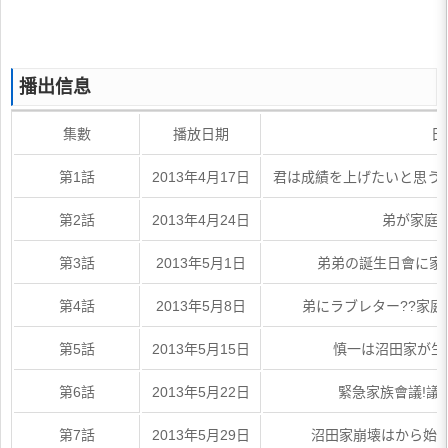
播出信息
集數
播放日期
日
第1話
2013年4月17日
君は成績を上げたいと思う
第2話
2013年4月24日
弟が家庭
第3話
2013年5月1日
弟弟の誕生日會に家
第4話
2013年5月8日
弟にラブレター??家庭
第5話
2013年5月15日
慎一は沼田家が生
第6話
2013年5月22日
緊急家族會議!議
第7話
2013年5月29日
沼田家崩壊はから始ま