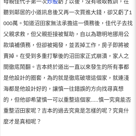
母親佳代子第一次
炒股
虧了以後，沒有吸取教訓，在
聽到鄰居的小道訊息後又再一次買進大錢，卻又虧了1
000萬。知道沼田家無法承擔這一債務後，佳代子去找
父親求救，但父親拒接被幫助，自以為聰明地挪用公
款填補債務，但卻被揭發，並丟掉工作，房子即將被
賣掉。在受到多重打擊後的沼田家正式崩潰，家人之
間徹底鬧翻。吉本終於道出一直以來發生的所有事都
是他設計的圈套，為的就是徹底破壞這個家，就連淺
海都是他設計好的，讓慎一往錯誤的方向找尋真想
的，但他卻希望慎一可以重整這個家.....慎一究竟能否
重整沼田家呢？吉本的過去究竟是怎樣的呢？究竟什
麼才是真相呢？