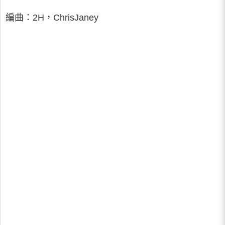
編曲：2H，ChrisJaney