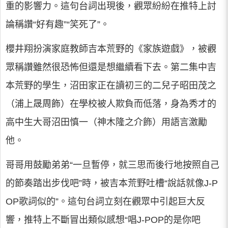
重的影響力。這句台詞出現後，觀眾紛紛在推特上討
論稱讚“好有趣”“笑死了”。
櫻井翔扮演家庭教師吉本荒野的《家族遊戲》，被觀
眾稱讚雖然很恐怖但還是想繼續看下去。第二集中吉
本荒野的學生，沼田家正在讀初三的二兒子昭田茂之
（浦上晟周飾）在學校被人欺負而低落，身為秀才的
高中生大哥沼田慎一（神木隆之介飾）用語言激勵
他。
哥哥用鼓勵弟弟“一旦暫停，就三思而後行地按照自己
的節奏踏出步伐吧”時，被吉本荒野吐槽“說話就像J-P
OP歌詞似的”。這句台詞立刻在觀眾中引起巨大反
響，推特上不斷冒出類似感想“唱J-POP的是你吧