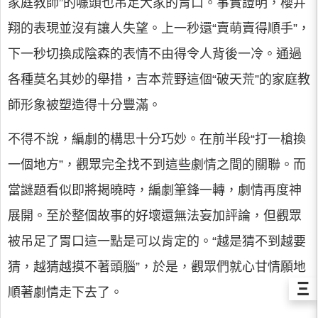
家庭教師”的噱頭也吊足大家的胃口。事實證明，櫻井
翔的表現並沒有讓人失望。上一秒還“賣萌賣得順手”，
下一秒切換成陰森的表情不由得令人背後一冷。通過
各種莫名其妙的舉措，吉本荒野這個“破天荒”的家庭教
師形象被塑造得十分豐滿。
不得不說，編劇的構思十分巧妙。在前半段“打一槍換
一個地方”，觀眾完全找不到這些劇情之間的關聯。而
當謎題看似即將揭曉時，編劇筆鋒一轉，劇情再度神
展開。至於整個故事的好壞還無法妄加評論，但觀眾
被吊足了胃口這一點是可以肯定的。“越是猜不到越要
猜，越猜越摸不著頭腦”，於是，觀眾們就心甘情願地
Ξ
順著劇情走下去了。