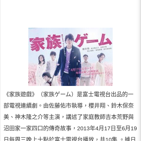
《家族遊戲》（家族ゲーム）是富士電視台出品的一
部電視連續劇。由佐藤佑市執導，櫻井翔、鈴木保奈
美、神木隆之介等主演，講述了家庭教師吉本荒野與
沼田家一家四口的傳奇故事，2013年4月17日至6月19
日每周三晚上十點於富士電視台播放，共10集 。據日