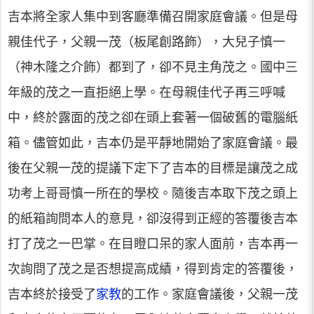
吉本將全家人集中到客廳準備召開家庭會議。但是母
親佳代子，父親一茂（板尾創路飾），大兒子慎一
（神木隆之介飾）都到了，卻不見主角茂之。國中三
年級的茂之一直拒絕上學。在母親佳代子再三呼喊
中，終於露面的茂之卻在頭上套著一個破舊的電腦紙
箱。儘管如此，吉本仍是平靜地開始了家庭會議。最
後在父親一茂的提議下定下了吉本的目標是讓茂之成
功考上哥哥慎一所在的學校。隨後吉本取下茂之頭上
的紙箱詢問本人的意見，卻沒得到正經的答覆後吉本
打了茂之一巴掌。在目瞪口呆的家人面前，吉本再一
次詢問了茂之是否想提高成績，得到肯定的答覆後，
吉本終於接受了
家教
的工作。家庭會議後，父親一茂