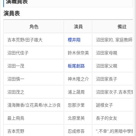
演職員表
演員表
角色
演員
備註
吉本荒野/田子雄大
櫻井翔
沼田家的, 家庭教師 ,
沼田代佳子
鈴木保奈美
沼田家母親
沼田一茂
板尾創路
沼田家父親
沼田慎一
神木隆之介
沼田家長子
沼田茂之
浦上晟周
沼田家次子,吉本荒
淺海舞香/立花真希/水上沙良
忽那汐里
謎樣女子
最上飛鳥
北原里英
長子的女友
吉本荒野
忍成修吾
",不幸",的黑暗中學