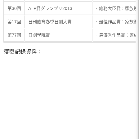
第30回
ATP賞グランプリ2013
·
總務大臣賞：家族遊
第17回
日刊體育春季日劇大賞
·
最佳作品賞：家族
第77回
日劇學院賞
·
最優秀作品賞：家
獲獎記錄資料：