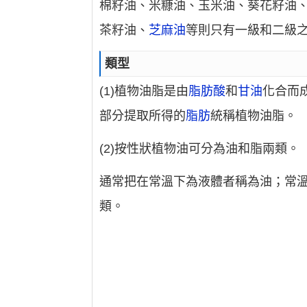
棉籽油、米糠油、玉米油、葵花籽油
茶籽油、
芝麻油
等則只有一級和二級
類型
(1)植物油脂是由
脂肪酸
和
甘油
化合而
部分提取所得的
脂肪
統稱植物油脂。
(2)按性狀植物油可分為油和脂兩類。
通常把在常溫下為液體者稱為油；常
類。