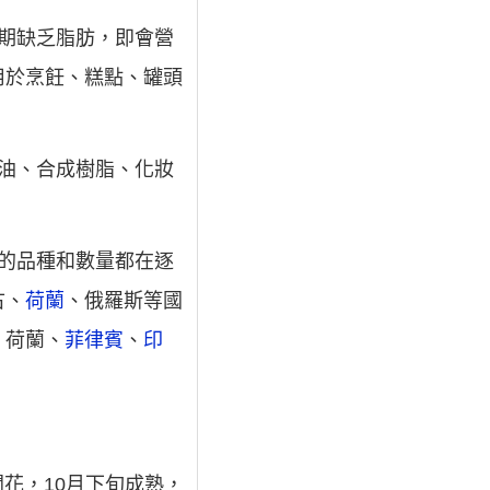
期缺乏脂肪，即會營
用於烹飪、糕點、罐頭
油、合成樹脂、化妝
的品種和數量都在逐
古、
荷蘭
、俄羅斯等國
、荷蘭、
菲律賓
、
印
開花，10月下旬成熟，