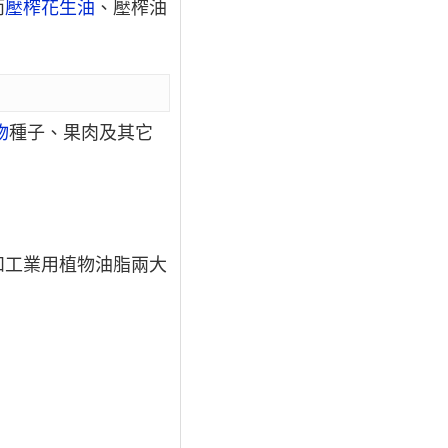
而
壓榨花生油
、壓榨油
物
種子、果肉及其它
和工業用植物油脂兩大