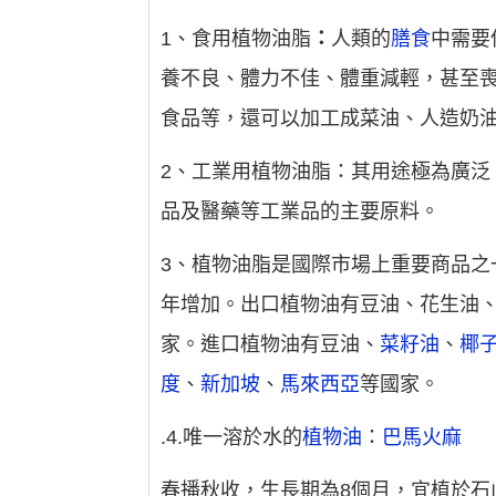
1、食用植物油脂
：
人類的
膳食
中需要
養不良、體力不佳、體重減輕，甚至
食品等，還可以加工成菜油、人造奶
2、工業用植物油脂
：
其用途極為廣泛
品及醫藥等工業品的主要原料。
3、植物油脂是國際市場上重要商品
年增加。出口植物油有豆油、花生油
家。進口植物油有豆油、
菜籽油
、
椰
度
、
新加坡
、
馬來西亞
等國家。
.4.唯一溶於水的
植物油
：
巴馬火麻
春播秋收，生長期為8個月，宜植於石山