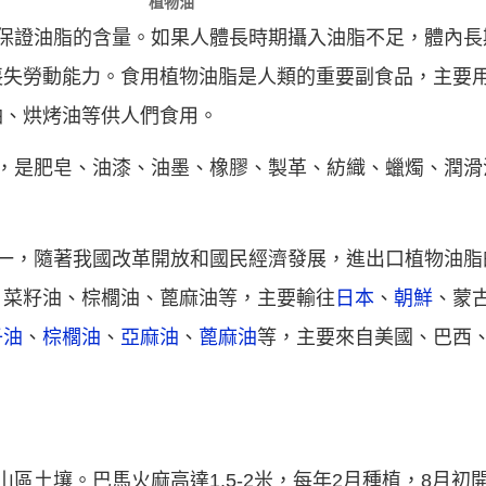
植物油
保證油脂的含量。如果人體長時期攝入油脂不足，體內長
喪失勞動能力。食用植物油脂是人類的重要副食品，主要
油、烘烤油等供人們食用。
，是肥皂、油漆、油墨、橡膠、製革、紡織、蠟燭、潤滑
之一，隨著我國改革開放和國民經濟發展，進出口植物油脂
、菜籽油、棕櫚油、蓖麻油等，主要輸往
日本
、
朝鮮
、蒙
子油
、
棕櫚油
、
亞麻油
、
蓖麻油
等，主要來自美國、巴西
區土壤。巴馬火麻高達1.5-2米，每年2月種植，8月初