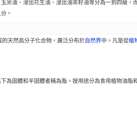
、玉米油、浸出花生油、浸出油茶籽油等分為一到四級，
之分。
成的天然高分子化合物，廣泛分布於
自然界
中。凡是從
植
溫下為固體和半固體者稱為脂。按用途分為食用植物油脂