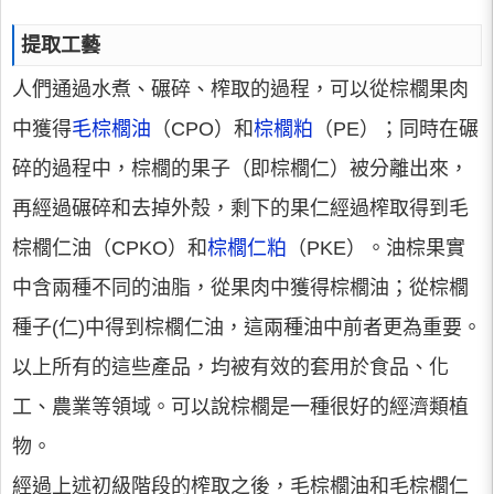
提取工藝
人們通過水煮、碾碎、榨取的過程，可以從棕櫚果肉
中獲得
毛棕櫚油
（CPO）和
棕櫚粕
（PE）；同時在碾
碎的過程中，棕櫚的果子（即棕櫚仁）被分離出來，
再經過碾碎和去掉外殼，剩下的果仁經過榨取得到毛
棕櫚仁油（CPKO）和
棕櫚仁粕
（PKE）。油棕果實
中含兩種不同的油脂，從果肉中獲得棕櫚油；從棕櫚
種子(仁)中得到棕櫚仁油，這兩種油中前者更為重要。
以上所有的這些產品，均被有效的套用於食品、化
工、農業等領域。可以說棕櫚是一種很好的經濟類植
物。
經過上述初級階段的榨取之後，毛棕櫚油和毛棕櫚仁