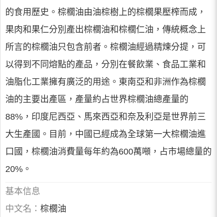
的食用歷史。棕櫚油由油棕樹上的棕櫚果壓榨而成，
果肉和果仁分別產出棕櫚油和棕櫚仁油，傳統概念上
所言的棕櫚油只包含前者。棕櫚油經過精煉分提，可
以得到不同熔點的產品，分別在餐飲業、食品工業和
油脂化工業擁有廣泛的用途。東南亞和非洲作為棕櫚
油的主要出產區，產量約占世界棕櫚油總產量的
88%，印度尼西亞、馬來西亞和奈及利亞是世界前三
大生產國。目前，中國已經成為全球第一大棕櫚油進
口國，棕櫚油消費量每年約為600萬噸，占市場總量的
20%。
基本信息
中文名：
棕櫚油