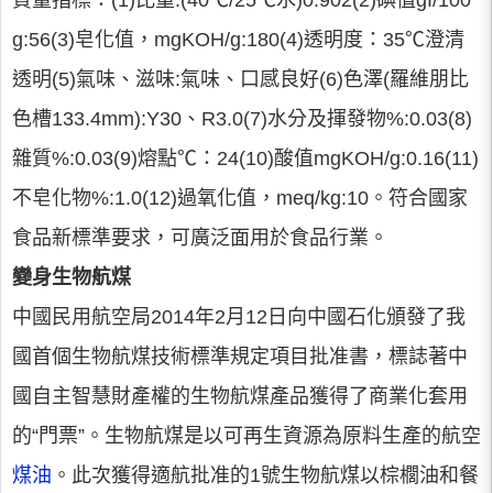
質量指標：(1)比重:(40℃/25℃水)0.902(2)碘值gI/100
g:56(3)皂化值，mgKOH/g:180(4)透明度：35℃澄清
透明(5)氣味、滋味:氣味、口感良好(6)色澤(羅維朋比
色槽133.4mm):Y30、R3.0(7)水分及揮發物%:0.03(8)
雜質%:0.03(9)熔點℃：24(10)酸值mgKOH/g:0.16(11)
不皂化物%:1.0(12)過氧化值，meq/kg:10。符合國家
食品新標準要求，可廣泛面用於食品行業。
變身生物航煤
中國民用航空局2014年2月12日向中國石化頒發了我
國首個生物航煤技術標準規定項目批准書，標誌著中
國自主智慧財產權的生物航煤產品獲得了商業化套用
的“門票”。生物航煤是以可再生資源為原料生產的航空
煤油
。此次獲得適航批准的1號生物航煤以棕櫚油和餐