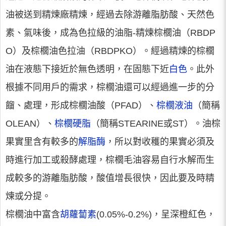
油被送到精煉廠精煉，經過去除游離脂肪酸、天然色
素、氣味後，成為色拉級的油脂-精煉棕櫚油（RBDP
O）及棕櫚油色拉油（RBDPKO）。經過精煉的棕櫚
油在液態下接近於無色透明，在固態下近
白色
。此外
根據不同用戶的需求，棕櫚油還可以經過進一步的分
餾、處理，形成棕櫚油酸（PFAD）、
棕櫚液油
（簡稱
OLEAN）、
棕櫚硬脂
（簡稱STEARINE或ST）。油棕
果實里含有較多的
解脂酶
，所以對收穫的果實必須及
時進行加工或殺酵處理，棕櫚毛油容易自行水解而生
成較多的游離脂肪酸，酸值增長很快，因此要及時精
煉或分提。
棕櫚油中富含
胡蘿蔔素
(0.05%-0.2%)，呈深橙紅色，