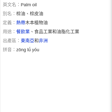
英文名：
Palm oil
別名：
棕油、棕皮油
定義：
熱帶
木本植物油
用途：
餐飲業
、食品工業和油脂化工業
出產區：
東南亞
和
非洲
拼音：
zōng lǘ yóu