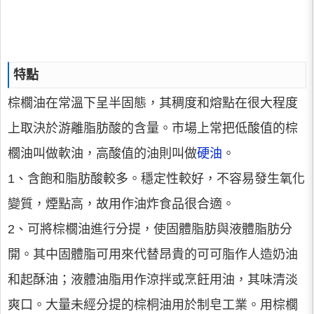
特點
棕櫚油在常溫下呈半固態，其稠度和熔點在很大程度
上取決於游離脂肪酸的含量。市場上常把低酸值的棕
櫚油叫做軟油，高酸值的油則叫做
硬油
。
1、含飽和脂肪酸較多。穩定性較好，不容易發生氧化
變質，煙點高，故用作油炸食品很合適。
2、可將棕櫚油進行分提，使固體脂肪與液體脂肪分
開。其中固體脂可用來代替昂貴的可可脂作人造奶油
和起酥油；液體油脂用作涼拌或烹飪用油，其味清淡
爽口。大量未經分提的棕桐油用於制皂工業。用棕櫚