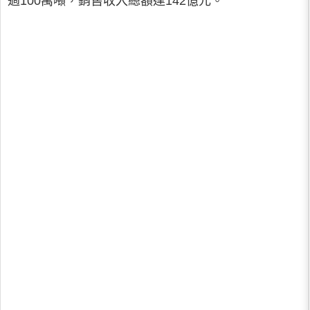
過100萬噸，銷售收入總額達142億元。