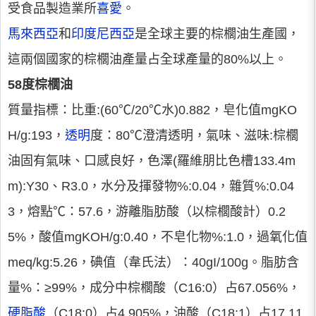
受食品製造業所
喜愛
。
馬來西亞
和
印度尼西亞
是全球主要的棕櫚油生產國，
這兩個國家的棕櫚油產量占全球產量的80%以上。
58度棕櫚油
質量指標：比重:(60℃/20℃水)0.882，皂化值mgKO
H/g:193，
透明
度：80℃澄清透明，氣味、滋味:棕櫚
油固有氣味、口感良好，色澤(羅維朋比色槽133.4m
m):Y30、R3.0，水分及揮發物%:0.04，雜質%:0.04
3，熔點℃：57.6，游離脂肪酸（以棕櫚酸計）0.2
5%，酸值mgKOH/g:0.40，不皂化物%:1.0，過氧化值
meq/kg:5.26，碘值（韋氏法）：40gI/100g。脂肪含
量%：≥99%，成分中棕櫚酸（C16:0）占67.056%，
硬脂酸
（C18:0）占4.905%，油酸（C18:1）占17.11