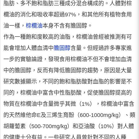
脂肪、多不飽和脂肪三種成分混合構成的。人體對棕
櫚油的消化和吸收率超過97%，和其他所有植物食用
油一樣，
棕櫚油
本身不含有膽固醇。
作為一種飽和度較高的油脂，棕櫚油曾經被推測有可
能會增加人體血清中
膽固醇
含量。但經過許多專家進
一步的實驗論證，發現食用棕櫚油不但不會增加血清
中的膽固醇，反而有降低膽固醇的趨勢，原因是大量
研究數據顯示，不同的飽和脂肪酸對血脂的影響是不
同的，棕櫚油中富含中性脂肪酸，促使膽固醇提高的
物質在棕櫚油中含量微乎其微（1%），棕櫚油中富含
的天然維他命E及三烯生育酚（600-1000mg/kg）、類
胡蘿蔔素（500-700mg/kg）和亞油酸（10%）對人體
的健康十分有益。一些研究人員曾針對不同的人種