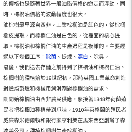
的價格也是隨著世界一般油脂價格的遊走而浮動，同
時，棕櫚油價格的波動幅度也很大。
油棕樹最早源自西非。工業棕櫚油是紅色的，從棕櫚
樹皮提取，而棕櫚仁油是白色的，從裡面的核心提
取。棕櫚油和棕櫚仁油的生產過程是複雜的。主要經
過以下幾個工序：
除菌
、提煉、
漂白
、除臭。
最後，我們送去存儲之前得到了棕櫚油和棕櫚仁油。
棕櫚樹的種植始於19世紀初，那時英國工業革命創造
對蠟燭製造和機械用潤滑劑對棕櫚油的需求。
剛開始棕櫚油由西非農民供應，緊接著1848年荷蘭殖
民者把棕櫚油種植帶到爪哇。1910年英格蘭的殖民者
威廉森米德爾頓和銀行家亨利美在馬來西亞創辦了森
達美公司，種植棕櫚樹生產棕櫚油。