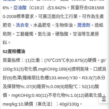
6%，
亞油酸
（C18:2）占3.942%。質量符合GB1568
0-2009標準要求，可廣泛面向化工行業，可作為生產
肥皂、
洗衣皂
、水晶肥皂、生物柴油、
潤滑劑
、造紙
助劑，工藝蠟燭，氫化油，硬脂酸，甘油等生產原
料。
52度棕櫚油
質量指標：:(1)比重：(70℃/25℃水)0.875(2)硬價，gI/
100g:51(3)皂化價,mgKOH/g:189(4)透明氣味、口感良
好(6)色澤(羅維朋比色槽133.4mm):Y30、R3.0(7)水分
及揮發物%:.07(8)雜質%:0.09(9)熔點℃：52(10)酸
價，mgKOH/g:0.40(11)不皂化物%:1.0(12)過氧化值，
Ξ
meq/kg:10,碘價（韋氏法）：40gI/100g。