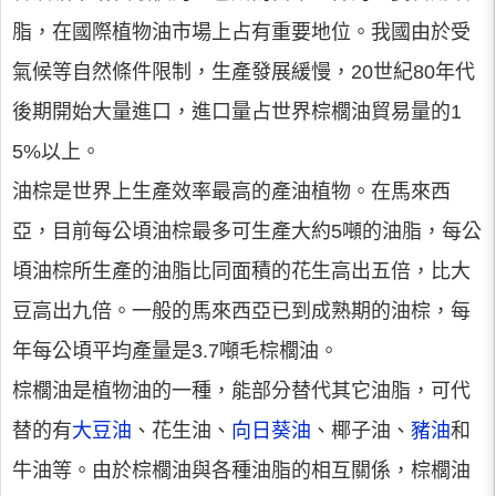
脂，在國際植物油市場上占有重要地位。我國由於受
氣候等自然條件限制，生產發展緩慢，20世紀80年代
後期開始大量進口，進口量占世界棕櫚油貿易量的1
5%以上。
油棕是世界上生產效率最高的產油植物。在馬來西
亞，目前每公頃油棕最多可生產大約5噸的油脂，每公
頃油棕所生產的油脂比同面積的花生高出五倍，比大
豆高出九倍。一般的馬來西亞已到成熟期的油棕，每
年每公頃平均產量是3.7噸毛棕櫚油。
棕櫚油是植物油的一種，能部分替代其它油脂，可代
替的有
大豆油
、花生油、
向日葵油
、椰子油、
豬油
和
牛油等。由於棕櫚油與各種油脂的相互關係，棕櫚油