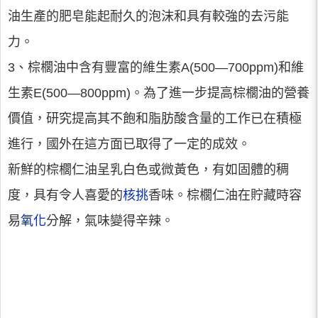
油生產的肥皂能起耐久的泡沫和具有較強的去污能
力。
3、棕櫚油中含有豐富的維生素A(500—700ppm)和維
生素E(500—800ppm)。為了進一步提高棕櫚油的營養
價值，研究提高其不飽和脂肪酸含量的工作已在積極
進行，國外在這方面已取得了一定的成效。
新鮮的棕櫚仁油呈乳白色或微黃色，有如固體的稠
度，具有令人喜愛的
核挑
香味。棕櫚仁油在貯藏時容
易
氧化
分解，氣味變得辛辣。