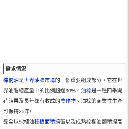
需求情況
棕櫚油
是
世界油脂市場
的一個重要組成部分，它在世
界油脂總產量中的比例超過30%。
油棕
是一種四季開
花結果及長年都有收成的
農作物
。油棕的商業性生產
可保持25年!
受全球棕櫚油
種植面積
擴張以及成熟棕櫚油麵積提高