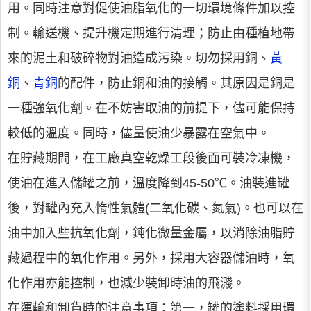
用。同時注意對促使油脂氧化的一切環境條件加以控
制。輸送機、提升機定期進行清理；防止由種植地帶
來的泥土和破碎物對油造成污染。切勿採用銅、
黃
銅
、
青銅
的配件，防止銅和油的接觸。其原因是銅是
一種強氧化劑。在不妨害取油的前提下，儘可能保持
較低的溫度。同時，儘量使油少暴露在空氣中。
在貯藏期間，在工廠真空乾燥工段後面可裝冷凍機，
使油在進入儲罐之前，溫度降到45-50℃。油裝進罐
後，對罐內充入惰性氣體(二氧化碳、氮氣)。也可以在
油中加入些抗氧化劑，鈍化微量金屬，以消除油脂貯
藏過程中的氧化作用。另外，採用大容器儲油時，氧
化作用亦能控制，也減少裝卸時油的飛濺。
在運輸和卸貨時的注意事項：第一，罐的塗料採用環