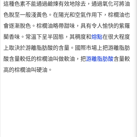
這種色素不能通過鹼煉有效地除去，通過氧化可將油
色脫至一般淺黃色。在陽光和空氣作用下，棕櫚油也
會逐漸脫色。棕櫚油略帶甜味，具有令人愉快的紫羅
蘭香味。常溫下呈半固態，其稠度和
熔點
在很大程度
上取決於游離脂肪酸的含量。國際市場上把游離脂肪
酸含量較低的棕櫚油叫做軟油，把
游離脂肪酸
含量較
高的棕櫚油叫硬油。