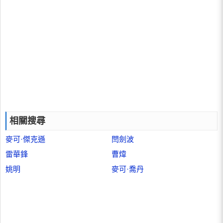
相關搜尋
麥可·傑克遜
閆劍波
雷華鋒
曹煒
姚明
麥可·喬丹