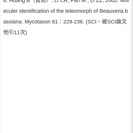
6. Huang B（黃勃）, Li CR, Fan M , Li ZZ, 2002. Mol
eculer identification of the teleomorph of Beauveria b
assiana. Mycotaxon 81：229-236. (SCI，被SCI論文
他引11次)