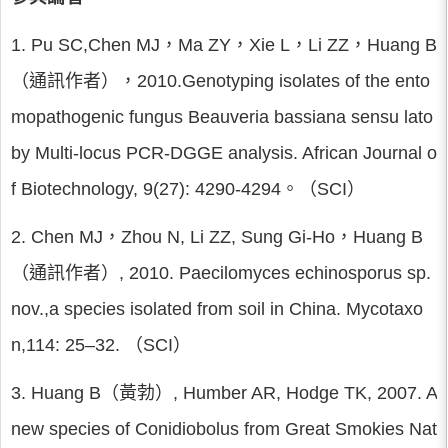
1. Pu SC,Chen MJ，Ma ZY，Xie L，Li ZZ，Huang B
（通訊作者），2010.Genotyping isolates of the ento
mopathogenic fungus Beauveria bassiana sensu lato
by Multi-locus PCR-DGGE analysis. African Journal o
f Biotechnology, 9(27): 4290-4294。（SCI）
2. Chen MJ，Zhou N, Li ZZ, Sung Gi-Ho，Huang B
（通訊作者）, 2010. Paecilomyces echinosporus sp.
nov.,a species isolated from soil in China. Mycotaxo
n,114: 25–32. （SCI）
3. Huang B（黃勃）, Humber AR, Hodge TK, 2007. A
new species of Conidiobolus from Great Smokies Nat