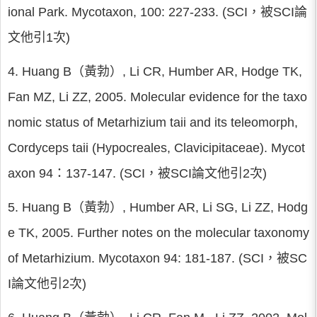
ional Park. Mycotaxon, 100: 227-233. (SCI，被SCI論
文他引1次)
4. Huang B（黃勃）, Li CR, Humber AR, Hodge TK,
Fan MZ, Li ZZ, 2005. Molecular evidence for the taxo
nomic status of Metarhizium taii and its teleomorph,
Cordyceps taii (Hypocreales, Clavicipitaceae). Mycot
axon 94：137-147. (SCI，被SCI論文他引2次)
5. Huang B（黃勃）, Humber AR, Li SG, Li ZZ, Hodg
e TK, 2005. Further notes on the molecular taxonomy
of Metarhizium. Mycotaxon 94: 181-187. (SCI，被SC
I論文他引2次)