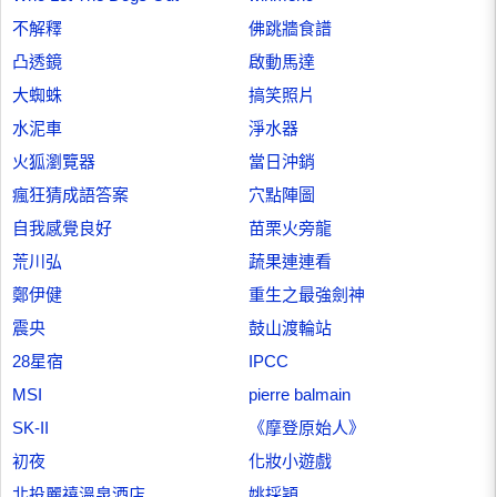
不解釋
佛跳牆食譜
凸透鏡
啟動馬達
大蜘蛛
搞笑照片
水泥車
淨水器
火狐瀏覽器
當日沖銷
瘋狂猜成語答案
穴點陣圖
自我感覺良好
苗栗火旁龍
荒川弘
蔬果連連看
鄭伊健
重生之最強劍神
震央
鼓山渡輪站
28星宿
IPCC
MSI
pierre balmain
SK-II
《摩登原始人》
初夜
化妝小遊戲
北投麗禧溫泉酒店
姚採穎