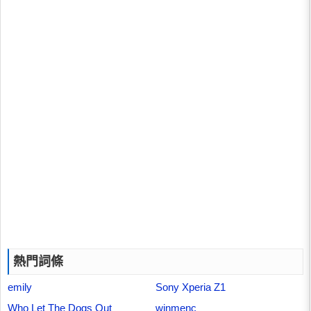
熱門詞條
emily
Sony Xperia Z1
Who Let The Dogs Out
winmenc